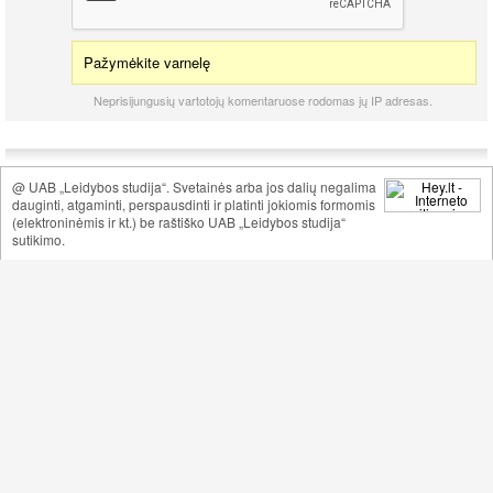
Pažymėkite varnelę
Neprisijungusių vartotojų komentaruose rodomas jų IP adresas.
@ UAB „Leidybos studija“. Svetainės arba jos dalių negalima
dauginti, atgaminti, perspausdinti ir platinti jokiomis formomis
(elektroninėmis ir kt.) be raštiško UAB „Leidybos studija“
sutikimo.