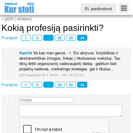
El. parduotuvė
« grįžti į straipsnį
Kokią profesiją pasirinkti?
Puslapiai:
1
2
...
22
23
24
Konkursinio balo skaičiuoklė
Žurnalas KUR STOTI
Žurnalas KUO BŪTI
Kamilė
Va kas man gavos - 1. Esi aktyvus, kūrybiškas ir
FORUMAS
Naujienos
Svarbiausios datos
Apie studijas užsienyje
Testai
ekstravertiškas žmogus, linkęs į tiksliuosius mokslus. Tau
Universitetų sritis
tiktų dirbti organizacinį vadovaujantį darbą - galėtum būti
projektų vadovas, marketingo strategas. gal ir tikslus...
Kolegijų sritis
2007 balandžio 25 d. 06:04 • 88.118.76.213
Profesinių mokyklų sritis
Puslapiai:
1
2
...
22
23
24