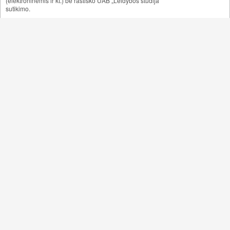
(elektroninėmis ir kt.) be raštiško UAB „Leidybos studija“
sutikimo.