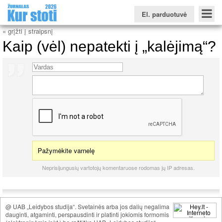
El. parduotuvė
« grįžti į straipsnį
Kaip (vėl) nepatekti į „kalėjimą“?
Konkursinio balo skaičiuoklė
Žurnalas KUR STOTI
Žurnalas KUO BŪTI
FORUMAS
Naujienos
Svarbiausios datos
Apie studijas užsienyje
Testai
Universitetų sritis
Kolegijų sritis
Profesinių mokyklų sritis
Pažymėkite varnelę
Neprisijungusių vartotojų komentaruose rodomas jų IP adresas.
@ UAB „Leidybos studija“. Svetainės arba jos dalių negalima
dauginti, atgaminti, perspausdinti ir platinti jokiomis formomis