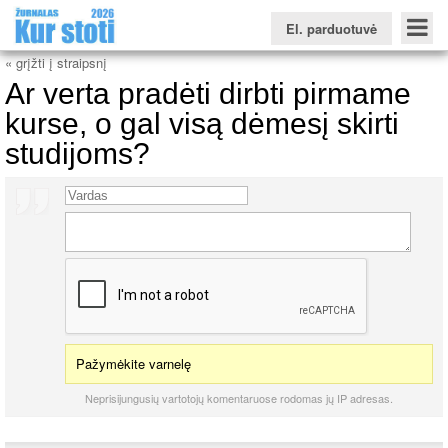
El. parduotuvė
« grįžti į straipsnį
Ar verta pradėti dirbti pirmame
kurse, o gal visą dėmesį skirti
studijoms?
Konkursinio balo skaičiuoklė
Žurnalas KUR STOTI
Žurnalas KUO BŪTI
FORUMAS
Naujienos
Svarbiausios datos
Apie studijas užsienyje
Testai
Universitetų sritis
Kolegijų sritis
Profesinių mokyklų sritis
Pažymėkite varnelę
Neprisijungusių vartotojų komentaruose rodomas jų IP adresas.