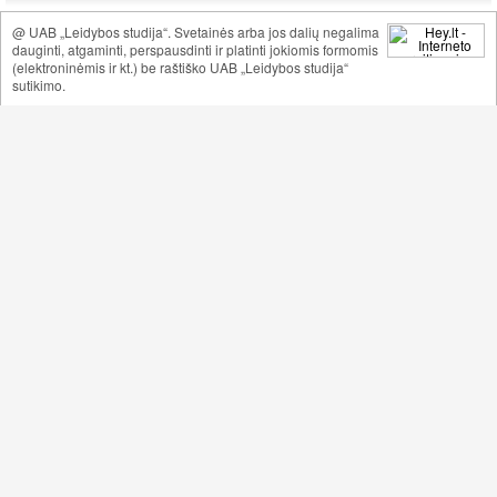
@ UAB „Leidybos studija“. Svetainės arba jos dalių negalima
dauginti, atgaminti, perspausdinti ir platinti jokiomis formomis
(elektroninėmis ir kt.) be raštiško UAB „Leidybos studija“
sutikimo.