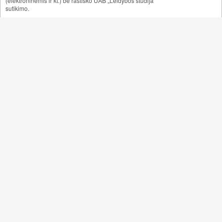
(elektroninėmis ir kt.) be raštiško UAB „Leidybos studija“
sutikimo.