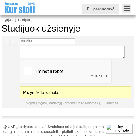
El. parduotuvė
« grįžti į straipsnį
Studijuok užsienyje
Konkursinio balo skaičiuoklė
Žurnalas KUR STOTI
Žurnalas KUO BŪTI
FORUMAS
Naujienos
Svarbiausios datos
Apie studijas užsienyje
Testai
Universitetų sritis
Kolegijų sritis
Profesinių mokyklų sritis
Pažymėkite varnelę
Neprisijungusių vartotojų komentaruose rodomas jų IP adresas.
@ UAB „Leidybos studija“. Svetainės arba jos dalių negalima
dauginti, atgaminti, perspausdinti ir platinti jokiomis formomis