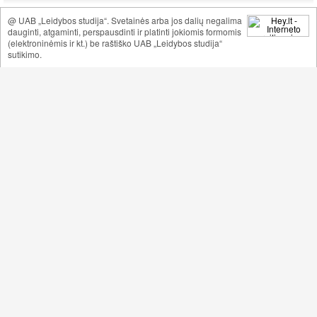
@ UAB „Leidybos studija“. Svetainės arba jos dalių negalima
dauginti, atgaminti, perspausdinti ir platinti jokiomis formomis
(elektroninėmis ir kt.) be raštiško UAB „Leidybos studija“
sutikimo.