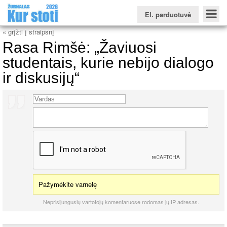
El. parduotuvė
« grįžti į straipsnį
Rasa Rimšė: „Žaviuosi
studentais, kurie nebijo dialogo
ir diskusijų“
Konkursinio balo skaičiuoklė
Žurnalas KUR STOTI
Žurnalas KUO BŪTI
FORUMAS
Naujienos
Svarbiausios datos
Apie studijas užsienyje
Testai
Universitetų sritis
Kolegijų sritis
Profesinių mokyklų sritis
Pažymėkite varnelę
Neprisijungusių vartotojų komentaruose rodomas jų IP adresas.