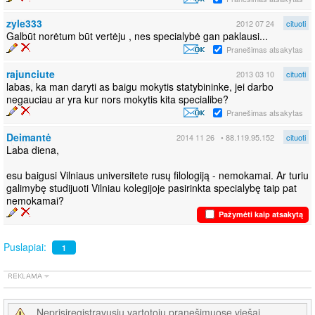
zyle333
2012 07 24
cituoti
Galbūt norėtum būt vertėju , nes specialybė gan paklausi...
Pranešimas atsakytas
rajunciute
2013 03 10
cituoti
labas, ka man daryti as baigu mokytis statybininke, jei darbo
negauciau ar yra kur nors mokytis kita specialibe?
Pranešimas atsakytas
Deimantė
2014 11 26
• 88.119.95.152
cituoti
Laba diena,
esu baigusi Vilniaus universitete rusų filologiją - nemokamai. Ar turiu
galimybę studijuoti Vilniau kolegijoje pasirinkta specialybę taip pat
nemokamai?
Pažymėti kaip atsakytą
Puslapiai:
1
Neprisiregistravusių vartotojų pranešimuose viešai