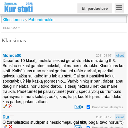
El. parduotuvė
Kitos temos
>
Pabendraukim
Klausimas
Konkursinio balo skaičiuoklė
Žurnalas KUR STOTI
Žurnalas KUO BŪTI
FORUMAS
Naujienos
Svarbiausios datos
Apie studijas užsienyje
Testai
Monica00
2011 01 07
cituoti
Universitetų sritis
Dabar aš 10 klasėj, mokslai sekasi gerai vidurkis maždaug 9,3.
Sunkiau sekasi gamtos mokslai, tai manęs netraukia. Klausimas kur
Kolegijų sritis
stoti. Kalbėjimas man sekasi geriau nei rašto darbai, apskritai
galvoju kažką su kalbėjimu labiau sieti. Gal galit pasiūlyti kokių
Profesinių mokyklų sritis
specialybių? Na kažką įdomesnio... Vadybininkų ir pan. dabar labai
daug ir nelabai noriu tokio darbo. Iš tiesų nežinau net kas mane
traukia. Padėtumėt jei parašytumėt įvairių specialybių su trumpais
aprašymais, nors keletą žodžių kas, kaip, kodėl ir pan. Labai dėkui
kas padės, pakonsultuos.
Pranešimas atsakytas
Rūt.
2011 01 12
cituoti
O žurnalistikos studijomis nesidomėjai, gal tiktų pagal tavo norus?:)
Pranešimas atsakytas