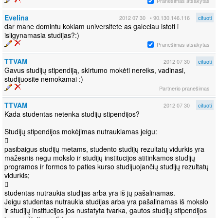
Pranešimas atsakytas
Evelina
2012 07 30
• 90.130.146.116
cituoti
dar mane domintu kokiam universitete as galeciau istoti i
isligynamasia studijas?:)
Pranešimas atsakytas
TTVAM
2012 07 30
cituoti
Gavus studijų stipendiją, skirtumo mokėti nereiks, vadinasi,
studijuosite nemokamai :)
Partnerio pranešimas
TTVAM
2012 07 30
cituoti
Kada studentas netenka studijų stipendijos?
Studijų stipendijos mokėjimas nutraukiamas jeigu:

pasibaigus studijų metams, studento studijų rezultatų vidurkis yra
mažesnis negu mokslo ir studijų institucijos atitinkamos studijų
programos ir formos to paties kurso studijuojančių studijų rezultatų
vidurkis;

studentas nutraukia studijas arba yra iš jų pašalinamas.
Jeigu studentas nutraukia studijas arba yra pašalinamas iš mokslo
ir studijų institucijos jos nustatyta tvarka, gautos studijų stipendijos