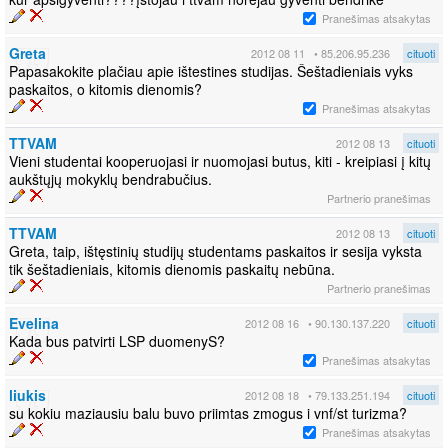
Pranešimas atsakytas
Greta
2012 08 11
• 85.206.95.236
cituoti
Papasakokite plačiau apie ištestines studijas. Šeštadieniais vyks
paskaitos, o kitomis dienomis?
Pranešimas atsakytas
TTVAM
2012 08 13
cituoti
Vieni studentai kooperuojasi ir nuomojasi butus, kiti - kreipiasi į kitų
aukštųjų mokyklų bendrabučius.
Partnerio pranešimas
TTVAM
2012 08 13
cituoti
Greta, taip, ištęstinių studijų studentams paskaitos ir sesija vyksta
tik šeštadieniais, kitomis dienomis paskaitų nebūna.
Partnerio pranešimas
Evelina
2012 08 16
• 90.130.137.220
cituoti
Kada bus patvirti LSP duomenyS?
Pranešimas atsakytas
liukis
2012 08 18
• 79.133.251.194
cituoti
su kokiu maziausiu balu buvo priimtas zmogus i vnf/st turizma?
Pranešimas atsakytas