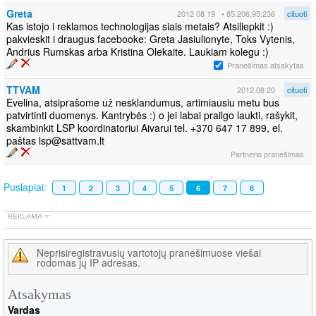
Greta
2012 08 19
• 85.206.95.236
cituoti
Kas istojo i reklamos technologijas siais metais? Atsiliepkit :)
pakvieskit i draugus facebooke: Greta Jasiulionyte, Toks Vytenis,
Andrius Rumskas arba Kristina Olekaite. Laukiam kolegu :)
Pranešimas atsakytas
TTVAM
2012 08 20
cituoti
Evelina, atsiprašome už nesklandumus, artimiausiu metu bus
patvirtinti duomenys. Kantrybės :) o jei labai prailgo laukti, rašykit,
skambinkit LSP koordinatoriui Aivarui tel. +370 647 17 899, el.
paštas lsp@sattvam.lt
Partnerio pranešimas
Puslapiai:
1
2
3
4
5
6
7
8
Neprisiregistravusių vartotojų pranešimuose viešai
rodomas jų IP adresas.
Atsakymas
Vardas