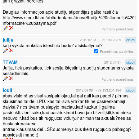
jam grąžinti nereikės.
Daugiau informacijos apie studijų stipendijas galite rasti čia
http://www.smm.lt/smt/abiturientams/docs/Studiju%20stipendiju%20i
nformacine%20pazyma.pdf
Partnerio pranešimas
julija
2012 07 31
• 79.133.238.5
cituoti
kaip vyksta mokslas istestiniu budu? atsiskaitymai?
Pranešimas atsakytas
TTVAM
2012 07 31
cituoti
Julija, tiek paskaitos, tiek sesija ištęstinių studijų studentams vyksta
šeštadieniais.
Partnerio pranešimas
louli
2012 08 08
• 79.133.251.194
cituoti
abas visiem! as visai susipainiojau,tai gal gali kas padet? pirmas
klausimas tai del LPD. kas tai isvis yra?ar tik ne pasirenkamieji
dalykai? nes ttvam puslapyje maciau,kad kazkur ji galima
pasirinkti,vieni sako,kad pasirinkimai buvo jau birzeli,kiti,kad nieko
nebuvo ir,kad bus tik rugpjucio vidury.ir ar man tai aktualu?nes as
busiu pirmakurse.
antras klausimas del LSP.duomenys bus ikelti rugpjucio pabaigoj?
apsvieskit mane :)