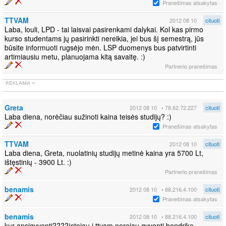
Pranešimas atsakytas
TTVAM
2012 08 10
cituoti
Laba, louli, LPD - tai laisvai pasirenkami dalykai. Kol kas pirmo
kurso studentams jų pasirinkti nereikia, jei bus šį semestrą, jūs
būsite informuoti rugsėjo mėn. LSP duomenys bus patvirtinti
artimiausiu metu, planuojama kitą savaitę. :)
Partnerio pranešimas
Greta
2012 08 10
• 78.62.72.227
cituoti
Laba diena, norėčiau sužinoti kaina teisės studijų? :)
Pranešimas atsakytas
TTVAM
2012 08 10
cituoti
Laba diena, Greta, nuolatinių studijų metinė kaina yra 5700 Lt,
ištęstinių - 3900 Lt. :)
Partnerio pranešimas
benamis
2012 08 10
• 88.216.4.100
cituoti
Pranešimas atsakytas
benamis
2012 08 10
• 88.216.4.100
cituoti
kur apsigyventi????įstojau i ttvam norejau gyventi bendrike