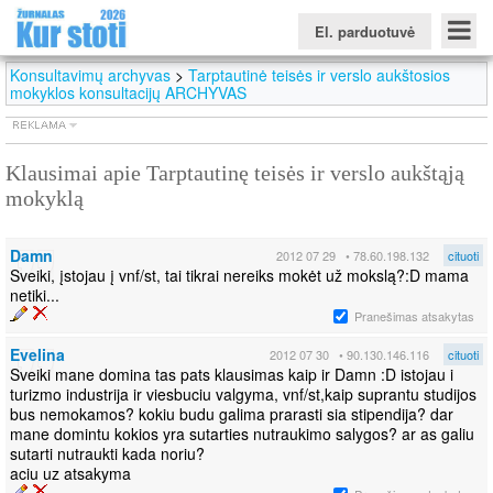
El. parduotuvė
Konsultavimų archyvas
>
Tarptautinė teisės ir verslo aukštosios
mokyklos konsultacijų ARCHYVAS
Klausimai apie Tarptautinę teisės ir verslo aukštąją
Konkursinio balo skaičiuoklė
Žurnalas KUR STOTI
Žurnalas KUO BŪTI
mokyklą
FORUMAS
Naujienos
Svarbiausios datos
Apie studijas užsienyje
Testai
Universitetų sritis
Damn
2012 07 29
• 78.60.198.132
cituoti
Kolegijų sritis
Sveiki, įstojau į vnf/st, tai tikrai nereiks mokėt už mokslą?:D mama
netiki...
Profesinių mokyklų sritis
Pranešimas atsakytas
Evelina
2012 07 30
• 90.130.146.116
cituoti
Sveiki mane domina tas pats klausimas kaip ir Damn :D istojau i
turizmo industrija ir viesbuciu valgyma, vnf/st,kaip suprantu studijos
bus nemokamos? kokiu budu galima prarasti sia stipendija? dar
mane domintu kokios yra sutarties nutraukimo salygos? ar as galiu
sutarti nutraukti kada noriu?
aciu uz atsakyma