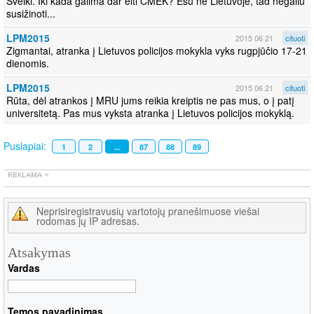
Sveiki. Iki kada galima dar eiti CMEK? Esu ne Lietuvoje, tad negaliu
susižinoti...
LPM2015
2015 06 21
cituoti
Zigmantai, atranka į Lietuvos policijos mokykla vyks rugpjūčio 17-21
dienomis.
LPM2015
2015 06 21
cituoti
Rūta, dėl atrankos į MRU jums reikia kreiptis ne pas mus, o į patį
universitetą. Pas mus vyksta atranka į Lietuvos policijos mokyklą.
Puslapiai:
1
2
...
87
88
89
Neprisiregistravusių vartotojų pranešimuose viešai
rodomas jų IP adresas.
Atsakymas
Vardas
Temos pavadinimas