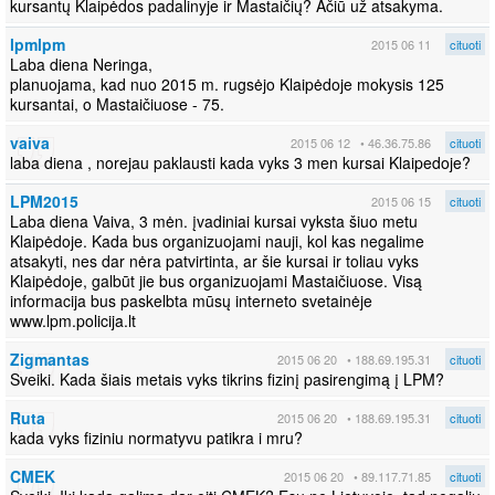
kursantų Klaipėdos padalinyje ir Mastaičių? Ačiū už atsakyma.
lpmlpm
2015 06 11
cituoti
Laba diena Neringa,
planuojama, kad nuo 2015 m. rugsėjo Klaipėdoje mokysis 125
kursantai, o Mastaičiuose - 75.
vaiva
2015 06 12
• 46.36.75.86
cituoti
laba diena , norejau paklausti kada vyks 3 men kursai Klaipedoje?
LPM2015
2015 06 15
cituoti
Laba diena Vaiva, 3 mėn. įvadiniai kursai vyksta šiuo metu
Klaipėdoje. Kada bus organizuojami nauji, kol kas negalime
atsakyti, nes dar nėra patvirtinta, ar šie kursai ir toliau vyks
Klaipėdoje, galbūt jie bus organizuojami Mastaičiuose. Visą
informacija bus paskelbta mūsų interneto svetainėje
www.lpm.policija.lt
Zigmantas
2015 06 20
• 188.69.195.31
cituoti
Sveiki. Kada šiais metais vyks tikrins fizinį pasirengimą į LPM?
Ruta
2015 06 20
• 188.69.195.31
cituoti
kada vyks fiziniu normatyvu patikra i mru?
CMEK
2015 06 20
• 89.117.71.85
cituoti