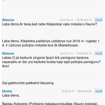
Simona
2015 04 14
• 78.58.239.74
cituoti
Laba diena.Ar tiesa,kad nebe Klaipedoje vyks mokslai,o Kaune?
Laba diena, Klaipėdos padalinys užsidarys nuo 2016 m. rugsėjo 1
d. ir Lietuvos policijos mokykla bus tik Mastaičiuose.
Simona
2015 04 15
• 78.58.239.74
cituoti
Labas.O jai kazkuris zingsnis lipant link pareiguno karjeros
nepavyktu ar dar yra kazkoks budas kaip tapti policijos pareigunu?
Aciu!
Gal galėtumėte patikslinti klausimą.
Idomu
2015 04 15
• 88.89.43.68
cituoti
Laba diena,
Baigiau Koleginis (Profesinio bakalauro)studijas (Kauno kolegija).