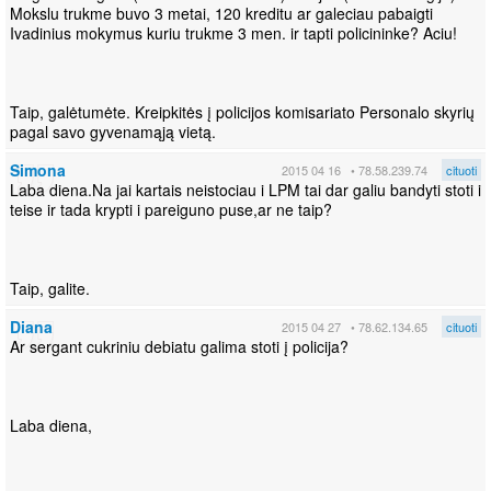
Mokslu trukme buvo 3 metai, 120 kreditu ar galeciau pabaigti
Ivadinius mokymus kuriu trukme 3 men. ir tapti policininke? Aciu!
Taip, galėtumėte. Kreipkitės į policijos komisariato Personalo skyrių
pagal savo gyvenamąją vietą.
Simona
2015 04 16
• 78.58.239.74
cituoti
Laba diena.Na jai kartais neistociau i LPM tai dar galiu bandyti stoti i
teise ir tada krypti i pareiguno puse,ar ne taip?
Taip, galite.
Diana
2015 04 27
• 78.62.134.65
cituoti
Ar sergant cukriniu debiatu galima stoti į policija?
Laba diena,