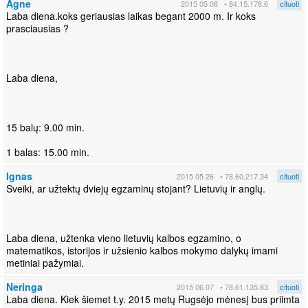
Agne
2015 05 08
• 84.15.178.6
cituoti
Laba diena.koks geriausias laikas begant 2000 m. Ir koks
prasciausias ?
Laba diena,
15 balų: 9.00 min.
1 balas: 15.00 min.
Ignas
2015 05 26
• 78.60.217.34
cituoti
Sveiki, ar užtektų dviejų egzaminų stojant? Lietuvių ir anglų.
Laba diena, užtenka vieno lietuvių kalbos egzamino, o
matematikos, istorijos ir užsienio kalbos mokymo dalykų imami
metiniai pažymiai.
Neringa
2015 06 07
• 78.61.135.83
cituoti
Laba diena. Kiek šiemet t.y. 2015 metų Rugsėjo mėnesį bus priimta