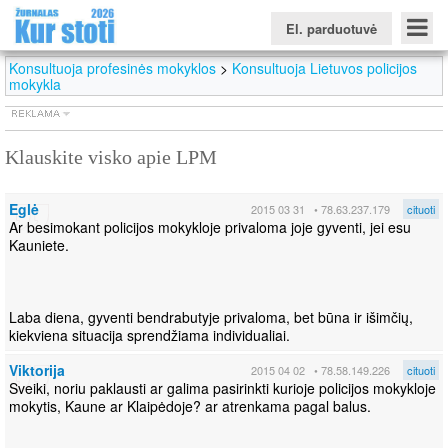
El. parduotuvė
Konsultuoja profesinės mokyklos
>
Konsultuoja Lietuvos policijos
mokykla
Klauskite visko apie LPM
Konkursinio balo skaičiuoklė
Žurnalas KUR STOTI
Žurnalas KUO BŪTI
FORUMAS
Naujienos
Svarbiausios datos
Apie studijas užsienyje
Testai
Eglė
Universitetų sritis
2015 03 31
• 78.63.237.179
cituoti
Ar besimokant policijos mokykloje privaloma joje gyventi, jei esu
Kauniete.
Kolegijų sritis
Profesinių mokyklų sritis
Laba diena, gyventi bendrabutyje privaloma, bet būna ir išimčių,
kiekviena situacija sprendžiama individualiai.
Viktorija
2015 04 02
• 78.58.149.226
cituoti
Sveiki, noriu paklausti ar galima pasirinkti kurioje policijos mokykloje
mokytis, Kaune ar Klaipėdoje? ar atrenkama pagal balus.