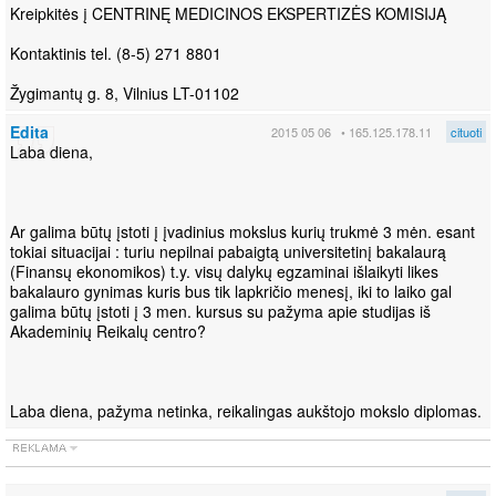
Kreipkitės į CENTRINĘ MEDICINOS EKSPERTIZĖS KOMISIJĄ
Kontaktinis tel. (8-5) 271 8801
Žygimantų g. 8, Vilnius LT-01102
Edita
2015 05 06
• 165.125.178.11
cituoti
Laba diena,
Ar galima būtų įstoti į įvadinius mokslus kurių trukmė 3 mėn. esant
tokiai situacijai : turiu nepilnai pabaigtą universitetinį bakalaurą
(Finansų ekonomikos) t.y. visų dalykų egzaminai išlaikyti likes
bakalauro gynimas kuris bus tik lapkričio menesį, iki to laiko gal
galima būtų įstoti į 3 men. kursus su pažyma apie studijas iš
Akademinių Reikalų centro?
Laba diena, pažyma netinka, reikalingas aukštojo mokslo diplomas.