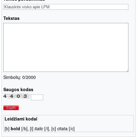
Tekstas
Simbolių: 0
/2000
Saugos kodas
Leidžiami kodai
[b]
bold
[/b], [i]
italic
[/i], [c]
citata
[/c]