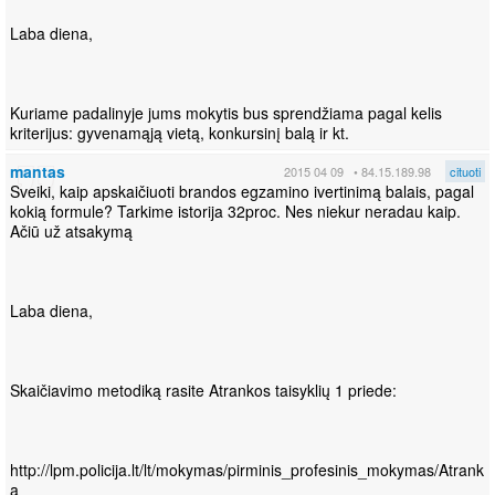
Laba diena,
Kuriame padalinyje jums mokytis bus sprendžiama pagal kelis
kriterijus: gyvenamąją vietą, konkursinį balą ir kt.
mantas
2015 04 09
• 84.15.189.98
cituoti
Sveiki, kaip apskaičiuoti brandos egzamino ivertinimą balais, pagal
kokią formule? Tarkime istorija 32proc. Nes niekur neradau kaip.
Ačiū už atsakymą
Laba diena,
Skaičiavimo metodiką rasite Atrankos taisyklių 1 priede:
http://lpm.policija.lt/lt/mokymas/pirminis_profesinis_mokymas/Atrank
a