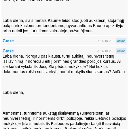
Laba diena, šiais metais Kaume leido studijuoti aukštesnį stojamąjį
balą surinkusiems pretendentams, gyvenantiems Kauno apskrityje
arba netoli jos, turintiems vairuotojo pažymėjimus.
Graze
2014 10 22
cituoti
Graze
2014 10 22
cituoti
Laba diena. Norėjau pasiklausti, turiu aukštąjį neuniversitetinį
išsilavinimą ir norėčiau eiti į pirmines grandies policijos kursus. Ar
šie kursai vyksta tik Jūsų Klaipėdos mokykloje? Bei kokius
dokumentus reikia susitvarkyti, norint mokytis šiuos kursus? Ačiū. :)
Laba diena,
Asmenims, turintiems aukštąjį išsilavinimą (universitetinį ar
neuniversitetinį) ir norintiems dirbti policijoje, reikia Lietuvos policijos
mokykloje (šiais metais tik Klaipėdos padalinyje) baigti 6 savaičių
trukmės Įvadinio mokymo kursus. Stojamųjų nėra. Norint gauti