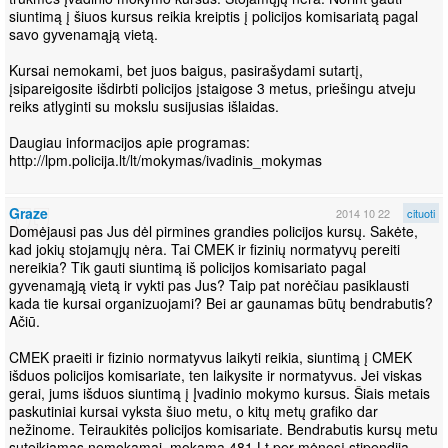
siuntimą į šiuos kursus reikia kreiptis į policijos komisariatą pagal
savo gyvenamąją vietą.
Kursai nemokami, bet juos baigus, pasirašydami sutartį,
įsipareigosite išdirbti policijos įstaigose 3 metus, priešingu atveju
reiks atlyginti su mokslu susijusias išlaidas.
Daugiau informacijos apie programas:
http://lpm.policija.lt/lt/mokymas/ivadinis_mokymas
Graze
2014 10 22
cituoti
Domėjausi pas Jus dėl pirmines grandies policijos kursų. Sakėte,
kad jokių stojamųjų nėra. Tai CMEK ir fizinių normatyvų pereiti
nereikia? Tik gauti siuntimą iš policijos komisariato pagal
gyvenamąją vietą ir vykti pas Jus? Taip pat norėčiau pasiklausti
kada tie kursai organizuojami? Bei ar gaunamas būtų bendrabutis?
Ačiū.
CMEK praeiti ir fizinio normatyvus laikyti reikia, siuntimą į CMEK
išduos policijos komisariate, ten laikysite ir normatyvus. Jei viskas
gerai, jums išduos siuntimą į Įvadinio mokymo kursus. Šiais metais
paskutiniai kursai vyksta šiuo metu, o kitų metų grafiko dar
nežinome. Teiraukitės policijos komisariate. Bendrabutis kursų metu
suteikiamas nemokamai, mokama 481 Lt per mėnesį stipendija.