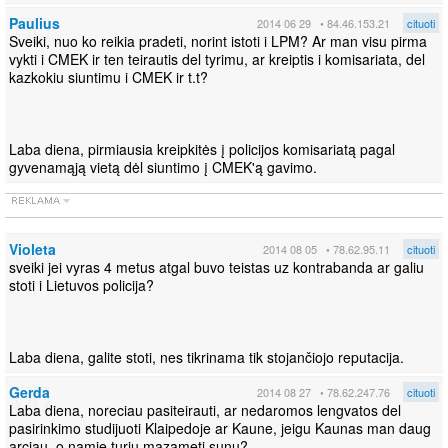
Paulius
2014 06 29
• 84.46.153.21
cituoti
Sveiki, nuo ko reikia pradeti, norint istoti i LPM? Ar man visu pirma
vykti i CMEK ir ten teirautis del tyrimu, ar kreiptis i komisariata, del
kazkokiu siuntimu i CMEK ir t.t?
Laba diena, pirmiausia kreipkitės į policijos komisariatą pagal
gyvenamąją vietą dėl siuntimo į CMEK'ą gavimo.
Violeta
2014 08 05
• 78.62.95.11
cituoti
sveiki jei vyras 4 metus atgal buvo teistas uz kontrabanda ar galiu
stoti i Lietuvos policija?
Laba diena, galite stoti, nes tikrinama tik stojančiojo reputacija.
Gerda
2014 08 27
• 78.62.247.76
cituoti
Laba diena, noreciau pasiteirauti, ar nedaromos lengvatos del
pasirinkimo studijuoti Klaipedoje ar Kaune, jeigu Kaunas man daug
arciau, o namie turiu mazameti sunu?