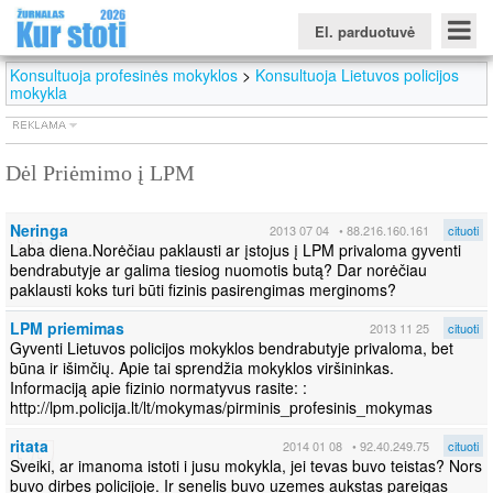
El. parduotuvė
Konsultuoja profesinės mokyklos
>
Konsultuoja Lietuvos policijos
mokykla
Dėl Priėmimo į LPM
Konkursinio balo skaičiuoklė
Žurnalas KUR STOTI
Žurnalas KUO BŪTI
FORUMAS
Naujienos
Svarbiausios datos
Apie studijas užsienyje
Testai
Neringa
Universitetų sritis
2013 07 04
• 88.216.160.161
cituoti
Laba diena.Norėčiau paklausti ar įstojus į LPM privaloma gyventi
bendrabutyje ar galima tiesiog nuomotis butą? Dar norėčiau
Kolegijų sritis
paklausti koks turi būti fizinis pasirengimas merginoms?
Profesinių mokyklų sritis
LPM priemimas
2013 11 25
cituoti
Gyventi Lietuvos policijos mokyklos bendrabutyje privaloma, bet
būna ir išimčių. Apie tai sprendžia mokyklos viršininkas.
Informaciją apie fizinio normatyvus rasite: :
http://lpm.policija.lt/lt/mokymas/pirminis_profesinis_mokymas
ritata
2014 01 08
• 92.40.249.75
cituoti
Sveiki, ar imanoma istoti i jusu mokykla, jei tevas buvo teistas? Nors
buvo dirbes policijoje. Ir senelis buvo uzemes aukstas pareigas