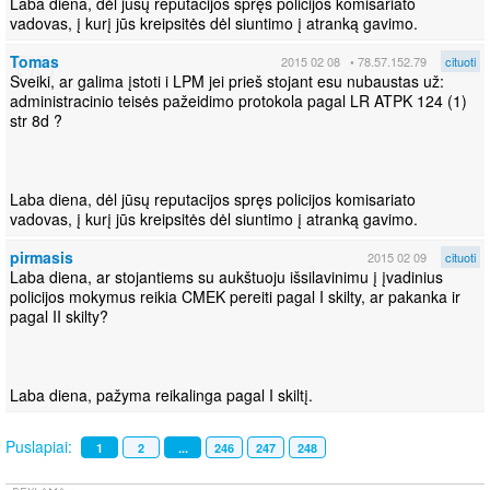
Laba diena, dėl jūsų reputacijos spręs policijos komisariato
vadovas, į kurį jūs kreipsitės dėl siuntimo į atranką gavimo.
Tomas
2015 02 08
• 78.57.152.79
cituoti
Sveiki, ar galima įstoti i LPM jei prieš stojant esu nubaustas už:
administracinio teisės pažeidimo protokola pagal LR ATPK 124 (1)
str 8d ?
Laba diena, dėl jūsų reputacijos spręs policijos komisariato
vadovas, į kurį jūs kreipsitės dėl siuntimo į atranką gavimo.
pirmasis
2015 02 09
cituoti
Laba diena, ar stojantiems su aukštuoju išsilavinimu į įvadinius
policijos mokymus reikia CMEK pereiti pagal I skilty, ar pakanka ir
pagal II skilty?
Laba diena, pažyma reikalinga pagal I skiltį.
Puslapiai:
1
2
...
246
247
248