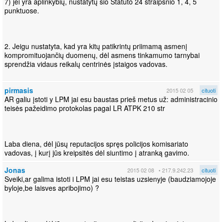
7) jei yra aplinkybių, nustatytų šio Statuto 24 straipsnio 1, 4, 5
punktuose.
2. Jeigu nustatyta, kad yra kitų patikrintų priimamą asmenį
kompromituojančių duomenų, dėl asmens tinkamumo tarnybai
sprendžia vidaus reikalų centrinės įstaigos vadovas.
pirmasis
2015 02 05
cituoti
AR galiu įstoti y LPM jai esu baustas prieš metus už: administracinio
teisės pažeidimo protokolas pagal LR ATPK 210 str
Laba diena, dėl jūsų reputacijos spręs policijos komisariato
vadovas, į kurį jūs kreipsitės dėl siuntimo į atranką gavimo.
Jonas
2015 02 08
• 217.9.242.23
cituoti
Sveiki,ar galima istoti i LPM jai esu teistas uzsienyje (baudziamojoje
byloje,be laisves apribojimo) ?