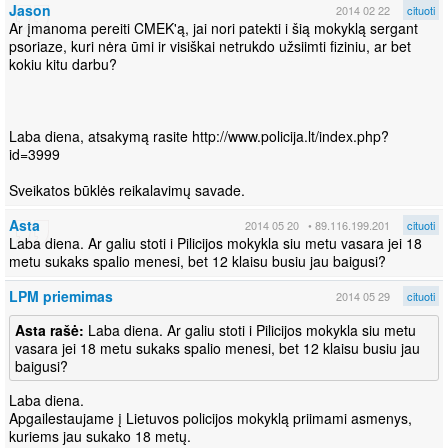
Jason
2014 02 22
cituoti
Ar įmanoma pereiti CMEK'ą, jai nori patekti i šią mokyklą sergant
psoriaze, kuri nėra ūmi ir visiškai netrukdo užsiimti fiziniu, ar bet
kokiu kitu darbu?
Laba diena, atsakymą rasite http://www.policija.lt/index.php?
id=3999
Sveikatos būklės reikalavimų savade.
Asta
2014 05 20
• 89.116.199.201
cituoti
Laba diena. Ar galiu stoti i Pilicijos mokykla siu metu vasara jei 18
metu sukaks spalio menesi, bet 12 klaisu busiu jau baigusi?
LPM priemimas
2014 05 29
cituoti
Asta rašė:
Laba diena. Ar galiu stoti i Pilicijos mokykla siu metu
vasara jei 18 metu sukaks spalio menesi, bet 12 klaisu busiu jau
baigusi?
Laba diena.
Apgailestaujame į Lietuvos policijos mokyklą priimami asmenys,
kuriems jau sukako 18 metų.