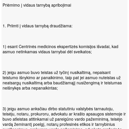
Priėmimo į vidaus tarnybą apribojimai
1. Priimti į vidaus tarnybą draudžiama:
1) esant Centrinės medicinos ekspertizės komisijos išvadai, kad
asmuo netinkamas vidaus tarnybai dėl sveikatos;
2) jeigu asmuo buvo teistas už tyčinį nusikaltimą, nepaisant
teistumo išnykimo ar panaikinimo, taip pat jei asmuo nuteistas už
neatsargų nusikaltimą arba baudžiamąjį nusižengimą ir teistumas
neišnykęs arba nepanaikintas;
3) jeigu asmuo anksčiau dirbo statutiniu valstybės tarnautoju,
teisėju, notaru, prokuroru, advokatu ar krašto apsaugos sistemoje ir
buvo atleistas atitinkamai už pareigūno vardo pažeminimą, teisėjo
vardą žeminantį poelgį, notarų profesinės etikos ir tarnybinius