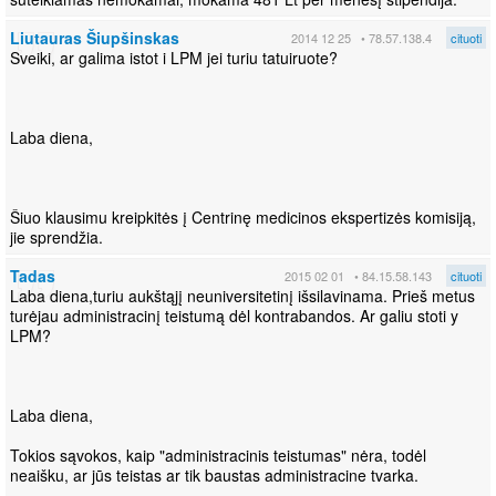
Liutauras Šiupšinskas
2014 12 25
• 78.57.138.4
cituoti
Sveiki, ar galima istot i LPM jei turiu tatuiruote?
Laba diena,
Šiuo klausimu kreipkitės į Centrinę medicinos ekspertizės komisiją,
jie sprendžia.
Tadas
2015 02 01
• 84.15.58.143
cituoti
Laba diena,turiu aukštąjį neuniversitetinį išsilavinama. Prieš metus
turėjau administracinį teistumą dėl kontrabandos. Ar galiu stoti y
LPM?
Laba diena,
Tokios sąvokos, kaip "administracinis teistumas" nėra, todėl
neaišku, ar jūs teistas ar tik baustas administracine tvarka.