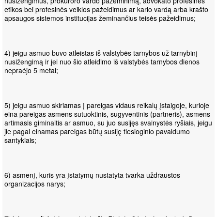
nusižengimus, prokuroro vardo pažeminimą, advokato profesinės
etikos bei profesinės veiklos pažeidimus ar kario vardą arba krašto
apsaugos sistemos institucijas žeminančius teisės pažeidimus;
4) jeigu asmuo buvo atleistas iš valstybės tarnybos už tarnybinį
nusižengimą ir jei nuo šio atleidimo iš valstybės tarnybos dienos
nepraėjo 5 metai;
5) jeigu asmuo skiriamas į pareigas vidaus reikalų įstaigoje, kurioje
eina pareigas asmens sutuoktinis, sugyventinis (partneris), asmens
artimasis giminaitis ar asmuo, su juo susijęs svainystės ryšiais, jeigu
jie pagal einamas pareigas būtų susiję tiesioginio pavaldumo
santykiais;
6) asmenį, kuris yra įstatymų nustatyta tvarka uždraustos
organizacijos narys;