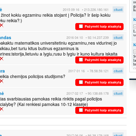
s
g
ė
2015 09 16
• 213.226.180.161
cituoti
k
 žinot kokiu egzaminu reikia stojant į Policija? Ir šeip kokiu
yku reikia?:)
K
.
Pažymėti kaip atsakytą
L
v
andas
2016 04 10
• 92.14.237.239
cituoti
pakaktu matematikos universitetiniu egzaminu,nes vidurinej jo
K
aikiau,bet turiu kitus butinus egzaminus is
.
rines:istorija,lietuviu a lygiu,rusu b lygiu ir kuno kultura iskaita
S
Pažymėti kaip atsakytą
l
h
c
ura
2017 01 16
• 78.58.59.121
cituoti
reikia chemijos policijos studijoms?
K
u
Pažymėti kaip atsakytą
.
nė
2017 02 17
• 90.138.69.178
cituoti
L
s
ias svarbiausias pamokas reikia rinktis pagal policijos
g
cialybę? (Kai renkiesi pamokas 10-12 klasėje)
g
Pažymėti kaip atsakytą
K
.
L
k
h
e
2017 06 06
• 86.38.179.168
cituoti