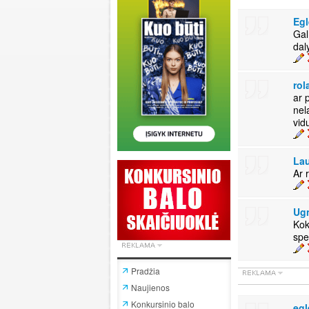
Egl
Gal
dal
rol
ar 
nel
vidu
La
Ar 
Ug
Kok
spe
Pradžia
Naujienos
Konkursinio balo
egl