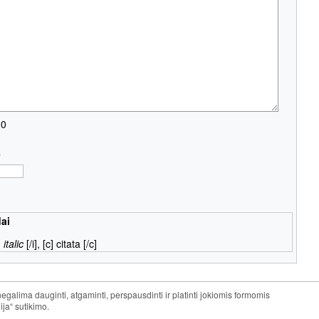
00
s
ai
]
italic
[/i], [c]
citata
[/c]
galima dauginti, atgaminti, perspausdinti ir platinti jokiomis formomis
ija“ sutikimo.