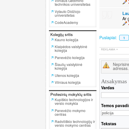
Vilniaus Gedimino
technikos universitetas
Vytauto Didžiojo
Lau
universitetas
Ar g
CodeAcademy
Kolegijų sritis
Puslapiai:
1
Kauno kolegija
Klaipėdos valstybinė
kolegija
Panevėžio kolegija
Neprisir
Šiaulių valstybinė
adresas.
kolegija
Utenos kolegija
Atsakymas
Vilniaus kolegija
Vardas
Profesinių mokyklų sritis
Kupiškio technologijos ir
verslo mokykla
Temos pavadi
Panevėžio mokymo
centras
Radviliškio technologijų ir
Tekstas
verslo mokymo centras