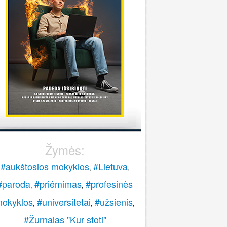
stoti į pasieniečių mokyklą?
Rokas
onsultuoja Lietuvos policijos mokykla
..
veiki, paskambinkite 070060076.
LPM
Žymės:
#aukštosios mokyklos
#Lietuva
,
,
#paroda
#priėmimas
#profesinės
,
,
okyklos
#universitetai
#užsienis
,
,
,
#Žurnalas "Kur stoti"