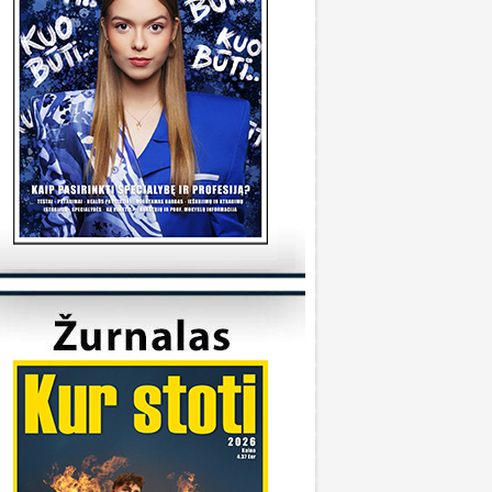
tudijas/
KVK
onsultuoja Utenos kolegija
veiki, kada reikėtu kreiptis del užskaitymu
alykų iš pabaigtos kolegijos/profesines
okyklos ? Ir kur reikia kreiptis? Ačiū
veiki, kreiptis reikia prasidėjus studijų metams
 katedrą, kuriai priklauso Jūsų studijų programa.
ėkmės
Sandra
onsultuoja Klaipėdos universitetas
..
iuo metu į Geografijos studijų programą priimti
 studentai.
KU
onsultuoja Vilniaus universitetas
..
aba diena, dėkojame už laišką. Dėl
ndividualaus studijų plano kreipkitės į
akulteto, kuriame studijuojate, studijų skyrių.
ontaktus galite rasti čia:
ttps://www.vu.lt/studentams/paslaugos-
tudentams/akademinis-konsultavimas.
VUpriemimas
onsultuoja Pasieniečių mokykla
veiki, norėjau pasiklaust jeigu turi anglų ir
ietuvių valstybinį, turi B kategorija, bet gal šiek
iek fiziškai silpnesnis esi tinkamas tarnybai? Ar
a prasme fizo įskaita yra pagrindinis dalykas