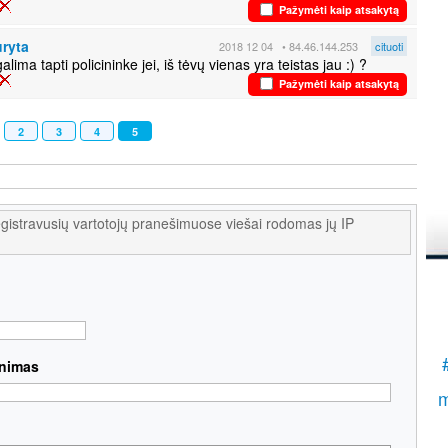
Pažymėti kaip atsakytą
į
ryta
K
2018 12 04
• 84.46.144.253
cituoti
alima tapti policininke jei, iš tėvų vienas yra teistas jau :) ?
.
S
Pažymėti kaip atsakytą
2
3
4
5
egistravusių vartotojų pranešimuose viešai rodomas jų IP
nimas
m