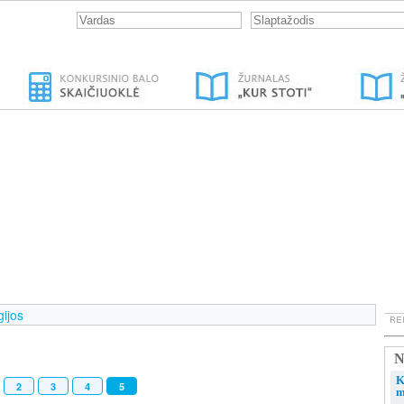
gijos
N
K
2
3
4
5
m