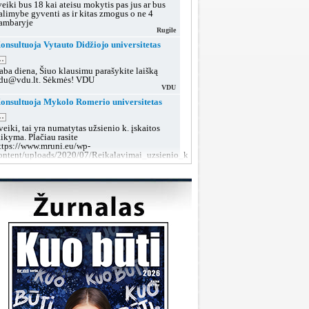
veiki bus 18 kai ateisu mokytis pas jus ar bus
alimybe gyventi as ir kitas zmogus o ne 4
ambaryje
Rugile
onsultuoja Vytauto Didžiojo universitetas
..
aba diena, Šiuo klausimu parašykite laišką
du@vdu.lt. Sėkmės! VDU
VDU
onsultuoja Mykolo Romerio universitetas
..
veiki, tai yra numatytas užsienio k. įskaitos
aikyma. Plačiau rasite
ttps://www.mruni.eu/wp-
ontent/uploads/2020/07/Reikalavimai_uzsienio_kalbos_iskaitai_2018.pdf
MRU konsultacijos
onsultuoja Lietuvos sveikatos mokslų
niversitetas
..
aba diena, tokiu klausimu rekomenduojame po
utarties pasirašymo kreiptis į dekanatą prieš
rupių suformavimą arba teikti prašymą dėl
rupės keitimo, kai grupės jau bus aiškios.
LSMU SRT
onsultuoja Klaipėdos valstybinė kolegija
..
aba diena, taip, galite susisiekti su mumis šiais
ontaktais:
ttps://www.kvk.lt/stojantiesiems/priemimas-i-