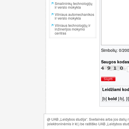
Smalininkų technologijų
ir verslo mokykla
Vilniaus automechanikos
ir verslo mokykla
Vilniaus technologijų ir
inžinerijos mokymo
centras
Simbolių: 0
/20
Saugos koda
Leidžiami kod
[b]
bold
[/b], [i
@ UAB „Leidybos studija“. Svetainės arba jos dalių ne
(elektroninėmis ir kt.) be raštiško UAB „Leidybos stud