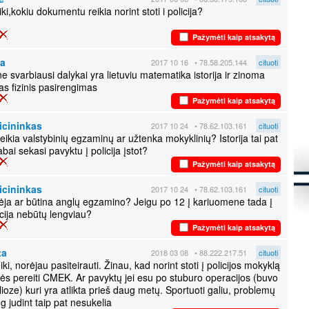
s
iki,kokiu dokumentu reikia norint stoti i policija?
K
Pažymėti kaip atsakytą
S
d
m
fa
2017 10 16
• 78.58.205.144
cituoti
e svarbiausi dalykai yra lietuviu matematika istorija ir zinoma
S
į
S
Pažymėti kaip atsakytą
K
icininkas
2017 10 24
• 78.62.103.161
cituoti
.
reikia valstybinių egzaminų ar užtenka mokyklinių? Istorija tai pat
Š
abai sekasi pavyktu į policija įstot?
8
Pažymėti kaip atsakytą
K
.
icininkas
2017 10 24
• 78.62.103.161
cituoti
bėja ar būtina anglų egzamino? Jeigu po 12 į kariuomene tada į
L
i
icija nebūtų lengviau?
f
Pažymėti kaip atsakytą
K
h
s
ta
2018 03 08
• 88.222.217.51
cituoti
iki, norėjau pasiteirauti. Žinau, kad norint stoti į policijos mokyklą
K
kės pereiti CMEK. Ar pavyktų jei esu po stuburo operacijos (buvo
S
lioze) kuri yra atlikta prieš daug metų. Sportuoti galiu, problemų
l
t
g judint taip pat nesukelia
t