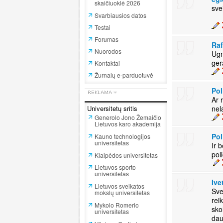
skaičiuoklė 2026
sve
Svarbiausios datos
Testai
Forumas
Ra
Nuorodos
Ugn
Kontaktai
Žurnalų e-parduotuvė
Pol
Ar 
Universitetų sritis
nel
Generolo Jono Žemaičio
Lietuvos karo akademija
Pol
Kauno technologijos
universitetas
Ir 
pol
Klaipėdos universitetas
Lietuvos sporto
universitetas
Ive
Lietuvos sveikatos
Sve
mokslų universitetas
rei
Mykolo Romerio
sko
universitetas
dau