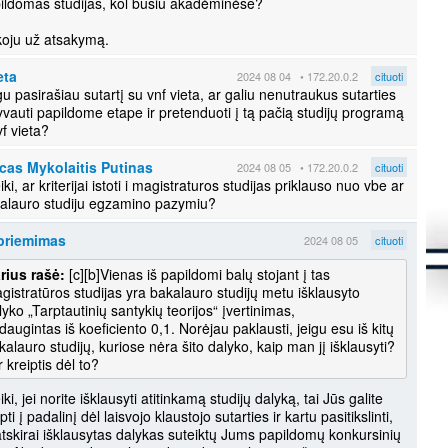
ildomas studijas, kol būsiu akadėminėse?
s
oju už atsakymą.
K
S
d
eta
2024 08 04
• 172.20.0.2
cituoti
m
gu pasirašiau sutartį su vnf vieta, ar galiu nenutraukus sutarties
yvauti papildome etape ir pretenduoti į tą pačią studijų programą
S
į
vf vieta?
S
cas Mykolaitis Putinas
2024 08 05
• 172.20.0.2
cituoti
K
iki, ar kriterijai istoti i magistraturos studijas priklauso nuo vbe ar
.
alauro studiju egzamino pazymiu?
Š
8
priemimas
2024 08 05
cituoti
K
.
rius rašė:
[c][b]Vienas iš papildomi balų stojant į tas
gistratūros studijas yra bakalauro studijų metu išklausyto
L
i
lyko „Tarptautinių santykių teorijos“ įvertinimas,
f
daugintas iš koeficiento 0,1. Norėjau paklausti, jeigu esu iš kitų
K
h
kalauro studijų, kuriose nėra šito dalyko, kaip man jį išklausyti?
s
r kreiptis dėl to?
K
ki, jei norite išklausyti atitinkamą studijų dalyką, tai Jūs galite
S
pti į padalinį dėl laisvojo klaustojo sutarties ir kartu pasitikslinti,
l
atskirai išklausytas dalykas suteiktų Jums papildomų konkursinių
t
t