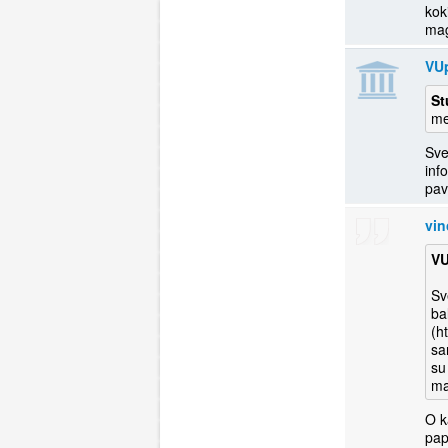
kok
mag
VU
St
me
Sve
inf
pav
vin
VU
Sv
ba
(h
sa
su
ma
O k