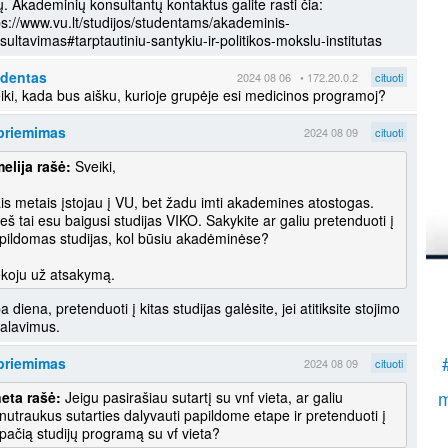
ų. Akademinių konsultantų kontaktus galite rasti čia:
į
ps://www.vu.lt/studijos/studentams/akademinis-
sultavimas#tarptautiniu-santykiu-ir-politikos-mokslu-institutas
K
.
udentas
2024 08 06
• 172.20.0.2
cituoti
S
iki, kada bus aišku, kurioje grupėje esi medicinos programoj?
priemimas
2024 08 09
cituoti
elija rašė:
Sveiki,
ais metais įstojau į VU, bet žadu imti akademines atostogas.
ieš tai esu baigusi studijas VIKO. Sakykite ar galiu pretenduoti į
pildomas studijas, kol būsiu akadėminėse?
koju už atsakymą.
a diena, pretenduoti į kitas studijas galėsite, jei atitiksite stojimo
kalavimus.
priemimas
2024 08 09
cituoti
m
eta rašė:
Jeigu pasirašiau sutartį su vnf vieta, ar galiu
nutraukus sutarties dalyvauti papildome etape ir pretenduoti į
 pačią studijų programą su vf vieta?