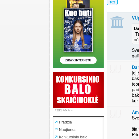
102
VU
Da
"T
bū
Sve
gal
Dar
[c]
bak
teo
pad
bak
kur
Ame
Sve
Pradžia
šia
Naujienos
Pri
Konkursinio balo