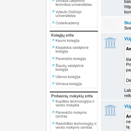
Vilniaus Gedimino
bal
technikos universitetas
htt
kon
Vytauto Didžiojo
universitetas
St
CodeAcademy
Sve
Kolegijų sritis
VU
Kauno kolegija
Klaipėdos valstybinė
Am
kolegija
Panevėžio kolegija
ši
Pr
Šiaulių valstybinė
kolegija
pa
Utenos kolegija
Dė
Vilniaus kolegija
Lab
rei
Profesinių mokyklų sritis
Kupiškio technologijos ir
verslo mokykla
VU
Panevėžio mokymo
An
centras
ne
Radviliškio technologijų ir
tą
verslo mokymo centras