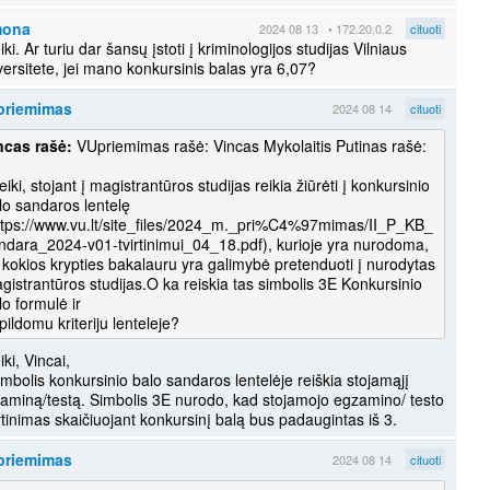
mona
2024 08 13
• 172.20.0.2
cituoti
iki. Ar turiu dar šansų įstoti į kriminologijos studijas Vilniaus
priemimas
2024 08 14
cituoti
ncas rašė:
VUpriemimas rašė: Vincas Mykolaitis Putinas rašė:
eiki, stojant į magistrantūros studijas reikia žiūrėti į konkursinio
lo sandaros lentelę
ttps://www.vu.lt/site_files/2024_m._pri%C4%97mimas/II_P_KB_
ndara_2024-v01-tvirtinimui_04_18.pdf), kurioje yra nurodoma,
 kokios krypties bakalauru yra galimybė pretenduoti į nurodytas
gistrantūros studijas.O ka reiskia tas simbolis 3E Konkursinio
lo formulė ir
pildomu kriteriju lenteleje?
iki, Vincai,
imbolis konkursinio balo sandaros lentelėje reiškia stojamąjį
aminą/testą. Simbolis 3E nurodo, kad stojamojo egzamino/ testo
rtinimas skaičiuojant konkursinį balą bus padaugintas iš 3.
priemimas
2024 08 14
cituoti