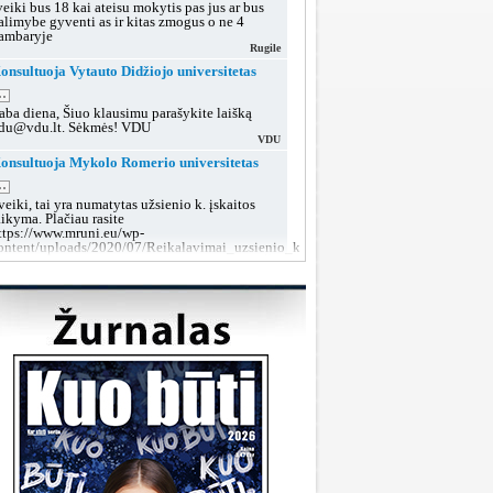
veiki bus 18 kai ateisu mokytis pas jus ar bus
alimybe gyventi as ir kitas zmogus o ne 4
ambaryje
Rugile
onsultuoja Vytauto Didžiojo universitetas
..
aba diena, Šiuo klausimu parašykite laišką
du@vdu.lt. Sėkmės! VDU
VDU
onsultuoja Mykolo Romerio universitetas
..
veiki, tai yra numatytas užsienio k. įskaitos
aikyma. Plačiau rasite
ttps://www.mruni.eu/wp-
ontent/uploads/2020/07/Reikalavimai_uzsienio_kalbos_iskaitai_2018.pdf
MRU konsultacijos
onsultuoja Lietuvos sveikatos mokslų
niversitetas
..
aba diena, tokiu klausimu rekomenduojame po
utarties pasirašymo kreiptis į dekanatą prieš
rupių suformavimą arba teikti prašymą dėl
rupės keitimo, kai grupės jau bus aiškios.
LSMU SRT
onsultuoja Klaipėdos valstybinė kolegija
..
aba diena, taip, galite susisiekti su mumis šiais
ontaktais:
ttps://www.kvk.lt/stojantiesiems/priemimas-i-