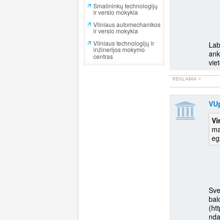
Smalininkų technologijų
ir verslo mokykla
Vilniaus automechanikos
ir verslo mokykla
Vilniaus technologijų ir
Lab
inžinerijos mokymo
ank
centras
viet
VU
Vi
ma
eg
Sve
bal
(ht
nda