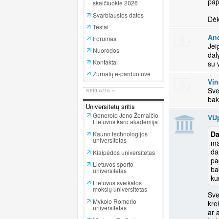
pap
skaičiuoklė 2026
Svarbiausios datos
Dėk
Testai
An
Forumas
Jei
Nuorodos
dal
Kontaktai
su 
Žurnalų e-parduotuvė
Vin
Sve
bak
Universitetų sritis
Generolo Jono Žemaičio
VU
Lietuvos karo akademija
Da
Kauno technologijos
universitetas
ma
da
Klaipėdos universitetas
pa
Lietuvos sporto
ba
universitetas
ku
Lietuvos sveikatos
mokslų universitetas
Svei
Mykolo Romerio
krei
universitetas
ar 