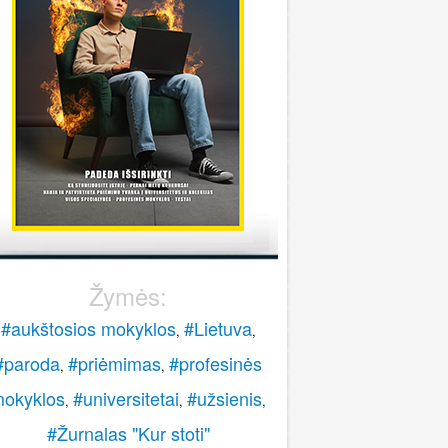
stoti į pasieniečių mokyklą?
Rokas
onsultuoja Lietuvos policijos mokykla
..
veiki, paskambinkite 070060076.
LPM
Žymės:
#aukštosios mokyklos
#Lietuva
,
,
#paroda
#priėmimas
#profesinės
,
,
okyklos
#universitetai
#užsienis
,
,
,
#Žurnalas "Kur stoti"