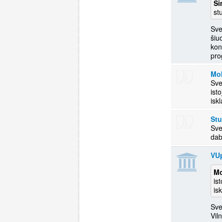
Si
st
Sve
šiu
kon
pro
Mo
Sve
ist
isk
St
Sve
dab
VU
Mo
is
is
Sve
Vil