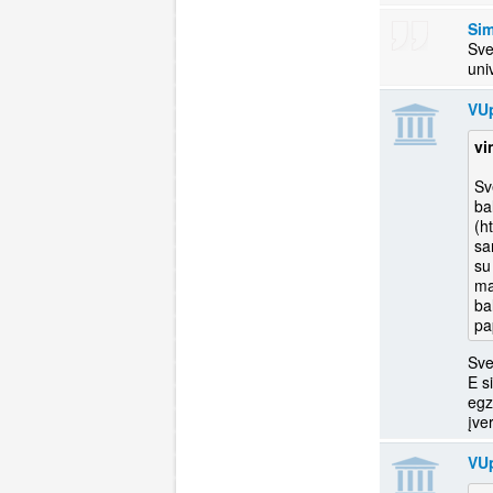
Si
Sve
VU
vi
Sv
ba
(h
sa
su
ma
ba
pa
Sve
E s
egz
įve
VU