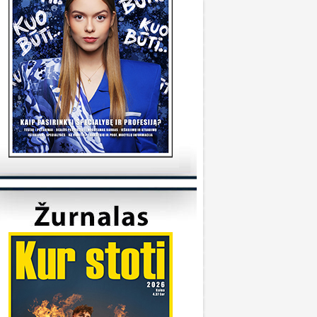
tudijas/
KVK
onsultuoja Utenos kolegija
veiki, kada reikėtu kreiptis del užskaitymu
alykų iš pabaigtos kolegijos/profesines
okyklos ? Ir kur reikia kreiptis? Ačiū
veiki, kreiptis reikia prasidėjus studijų metams
 katedrą, kuriai priklauso Jūsų studijų programa.
ėkmės
Sandra
onsultuoja Klaipėdos universitetas
..
iuo metu į Geografijos studijų programą priimti
 studentai.
KU
onsultuoja Vilniaus universitetas
..
aba diena, dėkojame už laišką. Dėl
ndividualaus studijų plano kreipkitės į
akulteto, kuriame studijuojate, studijų skyrių.
ontaktus galite rasti čia:
ttps://www.vu.lt/studentams/paslaugos-
tudentams/akademinis-konsultavimas.
VUpriemimas
onsultuoja Pasieniečių mokykla
veiki, norėjau pasiklaust jeigu turi anglų ir
ietuvių valstybinį, turi B kategorija, bet gal šiek
iek fiziškai silpnesnis esi tinkamas tarnybai? Ar
a prasme fizo įskaita yra pagrindinis dalykas