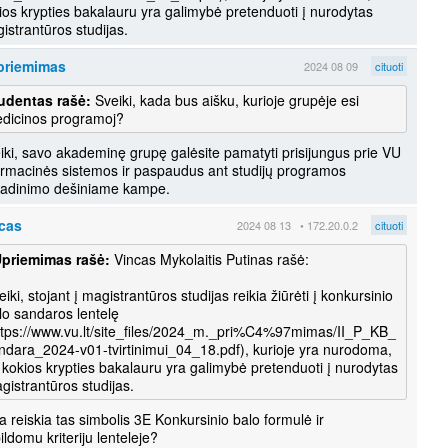
ios krypties bakalauru yra galimybė pretenduoti į nurodytas
istrantūros studijas.
priemimas
2024 08 09
cituoti
udentas rašė:
Sveiki, kada bus aišku, kurioje grupėje esi
dicinos programoj?
iki, savo akademinę grupę galėsite pamatyti prisijungus prie VU
ormacinės sistemos ir paspaudus ant studijų programos
adinimo dešiniame kampe.
cas
2024 08 13
• 172.20.0.2
cituoti
priemimas rašė:
Vincas Mykolaitis Putinas rašė:
eiki, stojant į magistrantūros studijas reikia žiūrėti į konkursinio
lo sandaros lentelę
ttps://www.vu.lt/site_files/2024_m._pri%C4%97mimas/II_P_KB_
ndara_2024-v01-tvirtinimui_04_18.pdf), kurioje yra nurodoma,
 kokios krypties bakalauru yra galimybė pretenduoti į nurodytas
gistrantūros studijas.
a reiskia tas simbolis 3E Konkursinio balo formulė ir