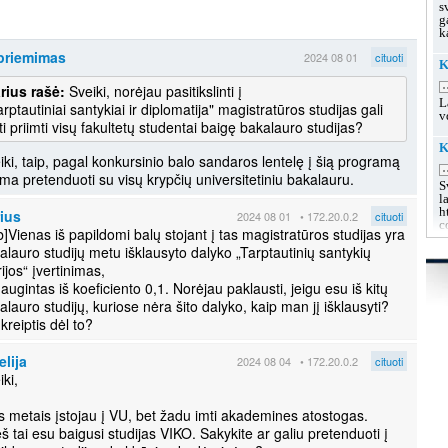
s
g
k
priemimas
2024 08 01
cituoti
K
.
rius rašė:
Sveiki, norėjau pasitikslinti į
L
arptautiniai santykiai ir diplomatija" magistratūros studijas gali
v
ti priimti visų fakultetų studentai baigę bakalauro studijas?
K
iki, taip, pagal konkursinio balo sandaros lentelę į šią programą
.
ima pretenduoti su visų krypčių universitetiniu bakalauru.
S
l
h
ius
2024 08 01
• 172.20.0.2
cituoti
c
[b]Vienas iš papildomi balų stojant į tas magistratūros studijas yra
alauro studijų metu išklausyto dalyko „Tarptautinių santykių
K
rijos“ įvertinimas,
u
augintas iš koeficiento 0,1. Norėjau paklausti, jeigu esu iš kitų
.
alauro studijų, kuriose nėra šito dalyko, kaip man jį išklausyti?
L
s
 kreiptis dėl to?
g
g
lija
2024 08 04
• 172.20.0.2
cituoti
iki,
K
.
is metais įstojau į VU, bet žadu imti akademines atostogas.
L
k
eš tai esu baigusi studijas VIKO. Sakykite ar galiu pretenduoti į
h