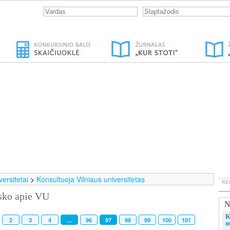
ersitetai
>
Konsultuoja Vilniaus universitetas
isko apie VU
N
K
2
3
4
...
96
97
98
99
100
101
m