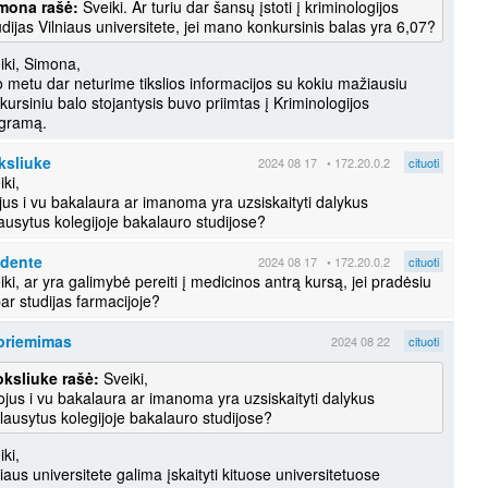
mona rašė:
Sveiki. Ar turiu dar šansų įstoti į kriminologijos
udijas Vilniaus universitete, jei mano konkursinis balas yra 6,07?
iki, Simona,
o metu dar neturime tikslios informacijos su kokiu mažiausiu
kursiniu balo stojantysis buvo priimtas į Kriminologijos
gramą.
ksliuke
2024 08 17
• 172.20.0.2
cituoti
iki,
ojus i vu bakalaura ar imanoma yra uzsiskaityti dalykus
lausytus kolegijoje bakalauro studijose?
udente
2024 08 17
• 172.20.0.2
cituoti
iki, ar yra galimybė pereiti į medicinos antrą kursą, jei pradėsiu
ar studijas farmacijoje?
priemimas
2024 08 22
cituoti
ksliuke rašė:
Sveiki,
tojus i vu bakalaura ar imanoma yra uzsiskaityti dalykus
klausytus kolegijoje bakalauro studijose?
iki,
niaus universitete galima įskaityti kituose universitetuose