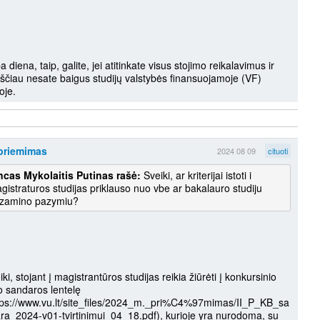
a diena, taip, galite, jei atitinkate visus stojimo reikalavimus ir
ščiau nesate baigus studijų valstybės finansuojamoje (VF)
oje.
priemimas
2024 08 09
cituoti
ncas Mykolaitis Putinas rašė:
Sveiki, ar kriterijai istoti i
gistraturos studijas priklauso nuo vbe ar bakalauro studiju
zamino pazymiu?
iki, stojant į magistrantūros studijas reikia žiūrėti į konkursinio
o sandaros lentelę
tps://www.vu.lt/site_files/2024_m._pri%C4%97mimas/II_P_KB_sa
ra_2024-v01-tvirtinimui_04_18.pdf), kurioje yra nurodoma, su