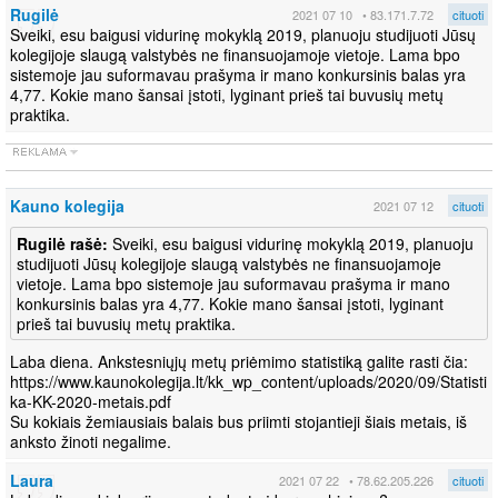
Rugilė
2021 07 10
• 83.171.7.72
cituoti
Sveiki, esu baigusi vidurinę mokyklą 2019, planuoju studijuoti Jūsų
kolegijoje slaugą valstybės ne finansuojamoje vietoje. Lama bpo
sistemoje jau suformavau prašyma ir mano konkursinis balas yra
4,77. Kokie mano šansai įstoti, lyginant prieš tai buvusių metų
praktika.
Kauno kolegija
2021 07 12
cituoti
Rugilė rašė:
Sveiki, esu baigusi vidurinę mokyklą 2019, planuoju
studijuoti Jūsų kolegijoje slaugą valstybės ne finansuojamoje
vietoje. Lama bpo sistemoje jau suformavau prašyma ir mano
konkursinis balas yra 4,77. Kokie mano šansai įstoti, lyginant
prieš tai buvusių metų praktika.
Laba diena. Ankstesniųjų metų priėmimo statistiką galite rasti čia:
https://www.kaunokolegija.lt/kk_wp_content/uploads/2020/09/Statisti
ka-KK-2020-metais.pdf
Su kokiais žemiausiais balais bus priimti stojantieji šiais metais, iš
anksto žinoti negalime.
Laura
2021 07 22
• 78.62.205.226
cituoti