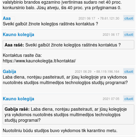
valstybinio brandos egzamino įvertinimas sudaro net 40 proc.
konkursinio balo. Jūsų atveju, šis 40 proc. yra prilyginamas 0.
Aaa
2021 06 17
• 78.61.121.30
cituoti
Sveiki galbūt žinote kolegijos raštinės kontaktus ?
Kauno kolegija
2021 06 17
cituoti
Aaa rašė:
Sveiki galbūt žinote kolegijos raštinės kontaktus ?
Kontaktus rasite čia:
https://www.kaunokolegija.lt/kontaktai/
Gabija
2021 06 29
• 88.119.196.164
cituoti
Laba diena, norėjau pasiteirauti, ar jūsų kolegijoje yra vykdomos
nuotolinės studijos multimedijos technologijos studijų programai?
Kauno kolegija
2021 07 05
cituoti
Gabija rašė:
Laba diena, norėjau pasiteirauti, ar jūsų kolegijoje
yra vykdomos nuotolinės studijos multimedijos technologijos
studijų programai?
Nuotoliniu būdu studijos buvo vykdomos tik karantino metu.