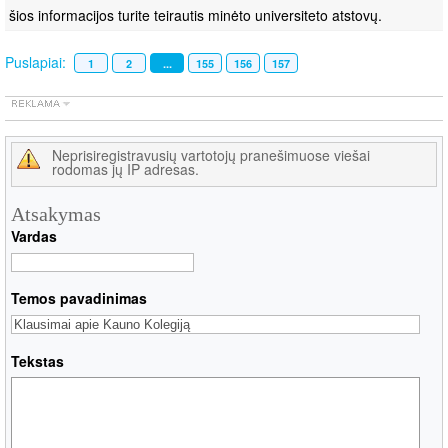
šios informacijos turite teirautis minėto universiteto atstovų.
Puslapiai:
1
2
...
155
156
157
Neprisiregistravusių vartotojų pranešimuose viešai
rodomas jų IP adresas.
Atsakymas
Vardas
Temos pavadinimas
Tekstas