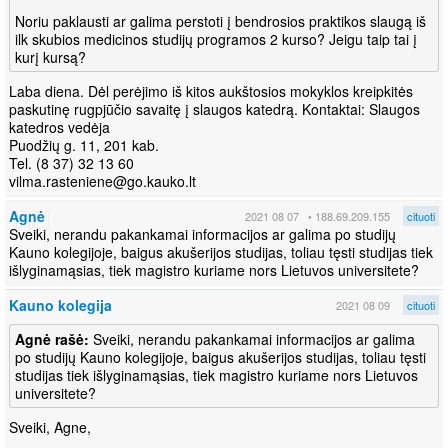
Noriu paklausti ar galima perstoti į bendrosios praktikos slaugą iš
ilk skubios medicinos studijų programos 2 kurso? Jeigu taip tai į
kurį kursą?
Laba diena. Dėl perėjimo iš kitos aukštosios mokyklos kreipkitės
paskutinę rugpjūčio savaitę į slaugos katedrą. Kontaktai: Slaugos
katedros vedėja
Puodžių g. 11, 201 kab.
Tel. (8 37) 32 13 60
vilma.rasteniene@go.kauko.lt
Agnė
2021 08 07
• 188.69.209.155
cituoti
Sveiki, nerandu pakankamai informacijos ar galima po studijų
Kauno kolegijoje, baigus akušerijos studijas, toliau tęsti studijas tiek
išlyginamąsias, tiek magistro kuriame nors Lietuvos universitete?
Kauno kolegija
2021 08 09
cituoti
Agnė rašė:
Sveiki, nerandu pakankamai informacijos ar galima
po studijų Kauno kolegijoje, baigus akušerijos studijas, toliau tęsti
studijas tiek išlyginamąsias, tiek magistro kuriame nors Lietuvos
universitete?
Sveiki, Agne,