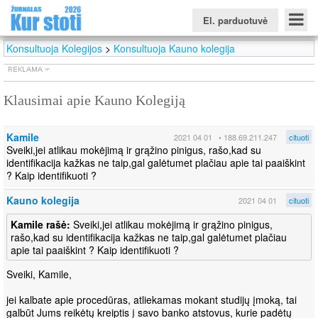
El. parduotuvė
Konsultuoja Kolegijos
>
Konsultuoja Kauno kolegija
Klausimai apie Kauno Kolegiją
Konkursinio balo skaičiuoklė
Žurnalas KUR STOTI
Žurnalas KUO BŪTI
FORUMAS
Naujienos
Svarbiausios datos
Apie studijas užsienyje
Testai
Kamile
2021 04 01
• 188.69.211.247
cituoti
Universitetų sritis
Sveiki,jei atlikau mokėjimą ir grąžino pinigus, rašo,kad su
identifikacija kažkas ne taip,gal galėtumet plačiau apie tai paaiškint
Kolegijų sritis
? Kaip identifikuoti ?
Profesinių mokyklų sritis
Kauno kolegija
2021 04 01
cituoti
Kamile rašė:
Sveiki,jei atlikau mokėjimą ir grąžino pinigus,
rašo,kad su identifikacija kažkas ne taip,gal galėtumet plačiau
apie tai paaiškint ? Kaip identifikuoti ?
Sveiki, Kamile,
jei kalbate apie procedūras, atliekamas mokant studijų įmoką, tai
galbūt Jums reikėtų kreiptis į savo banko atstovus, kurie padėtų