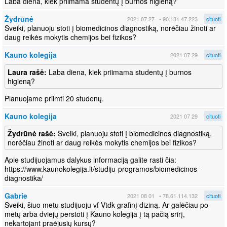
Laba diena, kiek priimama studentų į burnos higieną?
Žydrūnė
2021 07 27
• 90.131.47.223
cituoti
Sveiki, planuoju stoti į biomedicinos diagnostiką, norėčiau žinoti ar
daug reikės mokytis chemijos bei fizikos?
Kauno kolegija
2021 07 29
cituoti
Laura rašė:
Laba diena, kiek priimama studentų į burnos
higieną?
Planuojame priimti 20 studenų.
Kauno kolegija
2021 07 29
cituoti
Žydrūnė rašė:
Sveiki, planuoju stoti į biomedicinos diagnostiką,
norėčiau žinoti ar daug reikės mokytis chemijos bei fizikos?
Apie studijuojamus dalykus informaciją galite rasti čia:
https://www.kaunokolegija.lt/studiju-programos/biomedicinos-
diagnostika/
Gabrie
2021 08 01
• 78.61.114.132
cituoti
Sveiki, šiuo metu studijuoju vf Vtdk grafinį diziną. Ar galėčiau po
metų arba dviejų perstoti į Kauno kolegija į tą pačią srirį,
nekartojant praėjusių kursų?