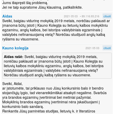
Jums išspręsti šią problemą.
Jei ne taip supratome Jūsų klausimą, patikslinkite.
Aidas
2021 05 03
• 89.116.93.216
cituoti
Sveiki, baigiau vidurinę mokyklą 2019 metais, norėčiau paklausti ar
įmanoma būtų įstoti į Kauno Kolegija su lietuvių kalbos mokykliniu
egzaminu, anglų kalbos, bei istorijos valstybiniais egzaminais į
valstybės nefinansuojamą vietą? Norėčiau studijuoti anglų kalbą
ryšiams su visuomene.
Kauno kolegija
2021 05 03
cituoti
Aidas rašė:
Sveiki, baigiau vidurinę mokyklą 2019 metais,
norėčiau paklausti ar įmanoma būtų įstoti į Kauno Kolegija su
lietuvių kalbos mokykliniu egzaminu, anglų kalbos, bei istorijos
valstybiniais egzaminais į valstybės nefinansuojamą vietą?
Norėčiau studijuoti anglų kalbą ryšiams su visuomene.
Sveiki, Aidai,
ar įstotumėte, tai priklauso nuo Jūsų konkursinio balo ir bendro
stojančiųjų lygio, tad vienareikšmiškai atsakyti negalime. Svarbūs
yra brandos egzaminų įvertinimai bei metiniai pažymiai.
Mokyklinių brandos egzaminų įvertinimai nėra įskaičiuojami į
konkursinio balo sandarą.
Renkantis Jūsų paminėtas studijas, lietuvių k. ir literatūros