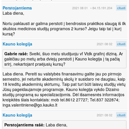
Perstojantiems
2021 08 01
• 84.15.191.204
cituoti
Laba diena,
Noriu paklausti ar galima perstoti į bendrosios praktikos slaugą iš ilk
skubios medicinos studijų programos 2 kurso? Jeigu taip tai į kurį
kursą?
Kauno kolegija
2021 08 02
cituoti
Gabrie rašė:
Sveiki, šiuo metu studijuoju vf Vtdk grafinį diziną. Ar
galėčiau po metų arba dviejų perstoti į Kauno kolegija į tą pačią
srirį, nekartojant praėjusių kursų?
Laba diena. Pereiti su valstybės finansavimu galite jau po pirmojo
semestro, jei neturite akademinių skolų ir susidaro ne daugiau, kaip
18 kreditų akademinių skirtumų. Taip pat turi būti laisvų studijų vietų
Jūsų pageidaujamoje programoje. Kauno kolegija vykdo Dizaino
studijų programą su specializacijomis. Dėl išsamesnės informacijos
kreipkitės šiais kontaktais: mob tel.8612 27727; Tel.837 322874;
Kauno kolegija
2021 08 02
cituoti
Perstojantiems rašė:
Laba diena,