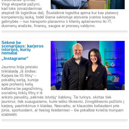
Visgi ekspertai pažymi,
kad toks įsivaizdavimas
atspindi tik logistikos dalį. Šiuolaikinė logistika apima kur kas platesnį
kompetencijų lauką, todėl šiame sektoriuje atsiveria įvairios karjeros
galimybės – nuo transporto planavimo ir klientų aptarnavimo iki IT,
duomenų analizės, finansų, saugos ar procesų valdymo.
Sėkmė be
scenarijaus: karjeros
istorijos, kurių
nematai
„Instagrame“
Jaunimo linija pristato
tinklalaidę „Iš širdies:
Karjera be IG filtrų“ –
pokalbių seriją, kurioje
apie profesinį kelią
kalbama be pagražinimų,
socialinių tinklų filtrų ir iš
anksto paruoštų „sėkmės istorijų“ šablonų. Tai turinys, skirtas tiek
jaunimui, tiek suaugusiems, kurie ieško tikresnio, žmogiškesnio požiūrio į
karjerą, pasirinkimus ir klaidas. Nesvarbu, ar klausotės keliaudami prie
jūros, sportuodami, ar tiesiog ilsėdamiesi – šie pokalbiai kviečia trumpam
stabtelėti.