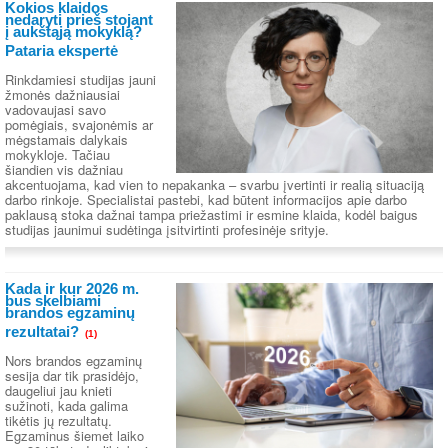
Kokios klaidos
nedaryti prieš stojant
į aukštąją mokyklą?
Pataria ekspertė
Rinkdamiesi studijas jauni
žmonės dažniausiai
vadovaujasi savo
pomėgiais, svajonėmis ar
mėgstamais dalykais
mokykloje. Tačiau
šiandien vis dažniau
akcentuojama, kad vien to nepakanka – svarbu įvertinti ir realią situaciją
darbo rinkoje. Specialistai pastebi, kad būtent informacijos apie darbo
paklausą stoka dažnai tampa priežastimi ir esmine klaida, kodėl baigus
studijas jaunimui sudėtinga įsitvirtinti profesinėje srityje.
Kada ir kur 2026 m.
bus skelbiami
brandos egzaminų
rezultatai?
(1)
Nors brandos egzaminų
sesija dar tik prasidėjo,
daugeliui jau knieti
sužinoti, kada galima
tikėtis jų rezultatų.
Egzaminus šiemet laiko