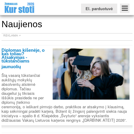
El. parduotuvė
Naujienos
Konkursinio balo skaičiuoklė
Žurnalas KUR STOTI
Žurnalas KUO BŪTI
Diplomas kišenėje, o
kas toliau?
FORUMAS
Naujienos
Svarbiausios datos
Apie studijas užsienyje
Testai
Atsakymas -
tūkstančiams
Universitetų sritis
jaunuolių
Kolegijų sritis
Šią vasarą tūkstančiai
aukštųjų mokyklų
Profesinių mokyklų sritis
absolventų atsiėmė
diplomus. Tačiau
daugeliui jų tikrasis
iššūkis prasideda ne per
diplomų įteikimo
ceremoniją, o ieškant pirmojo darbo, praktikos ar atsakymo į klausimą,
kaip sėkmingai pradėti karjerą. Būtent šį žingsnį palengvinti siekia nauja
iniciatyva – spalio 8 d. Klaipėdos „Švyturio“ arenoje vyksiantis
didžiausias Vakarų Lietuvos karjeros renginys „ĮDARBINK ATEITĮ 2026“.