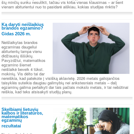
šių minčių sunku nesutikti, tačiau vis kirba vienas klausimas – ar bent
vienam abiturientui nuo to pasidarė aiškiau, kokias studijas rinktis?
Ką daryti neišlaikius
brandos egzamino?
Gidas 2026 m.
Neišlaikytas brandos
egzaminas daugeliui
abiturientų tampa vienu
didžiausių iššūkių.
Pavyzdžiui, matematikos
egzamino šiemet
neišlaikė beveik 4 tūkst.
mokinių. Vis dėlto tai dar
nereiškia, kad patekote į visišką aklavietę. 2026 metais galiojančios
taisyklės suteikia daugiau galimybių nei ankstesniais metais – dalį
egzaminų galima perlaikyti dar tais pačiais mokslo metais, ir tai nebūtinai
reiškia, kad teks atsisakyti studijų planų.
Skelbiami lietuvių
kalbos ir literatūros,
matematikos
egzaminų
rezultatai