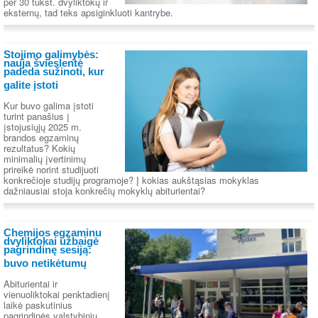
per 30 tūkst. dvyliktokų ir
eksternų, tad teks apsiginkluoti kantrybe.
Stojimo galimybės:
nauja švieslentė
padeda sužinoti, kur
galite įstoti
Kur buvo galima įstoti
turint panašius į
įstojusiųjų 2025 m.
brandos egzaminų
rezultatus? Kokių
minimalių įvertinimų
prireikė norint studijuoti
konkrečioje studijų programoje? Į kokias aukštąsias mokyklas
dažniausiai stoja konkrečių mokyklų abiturientai?
Chemijos egzaminu
dvyliktokai užbaigė
pagrindinę sesiją:
buvo netikėtumų
Abiturientai ir
vienuoliktokai penktadienį
laikė paskutinius
pagrindinės valstybinių