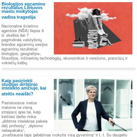
Biologijos egzamino
rezultatus Lietuvos
mastu mokytojas
vadina tragedija
Nacionalinė švietimo
agentūra (NŠA) liepos 9
d. skelbia dar 7
pagrindinės valstybinių
brandos egzaminų sesijos
egzaminų rezultatus:
biologijos, geografijos,
filosofijos, inžinerinių technologijų, ekonomikos ir verslumo, prancūzų ir
vokiečių kalbų.
Kaip pasirinkti
studijas dirbtinio
intelekto amžiuje, kai
ateitis neaiški?
Pastaruosius metus
matome ne vieną
straipsnį apie tai, kaip
keičiasi darbo rinka:
„dirbtinis intelektas pakeis
dalį profesijų“, „diplomo
nebepakaks“,
„svarbiausia taps gebėjimas mokytis visą gyvenimą“ ir t. t. Su daugeliu