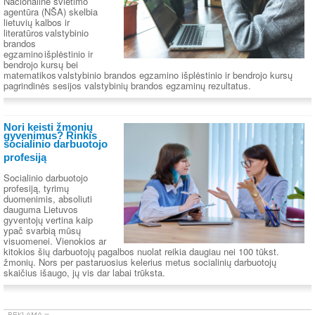
Nacionalinė švietimo
agentūra (NŠA) skelbia
lietuvių kalbos ir
literatūros valstybinio
brandos
egzamino išplėstinio ir
bendrojo kursų bei
matematikos valstybinio brandos egzamino išplėstinio ir bendrojo kursų
pagrindinės sesijos valstybinių brandos egzaminų rezultatus.
Nori keisti žmonių
gyvenimus? Rinkis
socialinio darbuotojo
profesiją
Socialinio darbuotojo
profesiją, tyrimų
duomenimis, absoliuti
dauguma Lietuvos
gyventojų vertina kaip
ypač svarbią mūsų
visuomenei. Vienokios ar
kitokios šių darbuotojų pagalbos nuolat reikia daugiau nei 100 tūkst.
žmonių. Nors per pastaruosius kelerius metus socialinių darbuotojų
skaičius išaugo, jų vis dar labai trūksta.