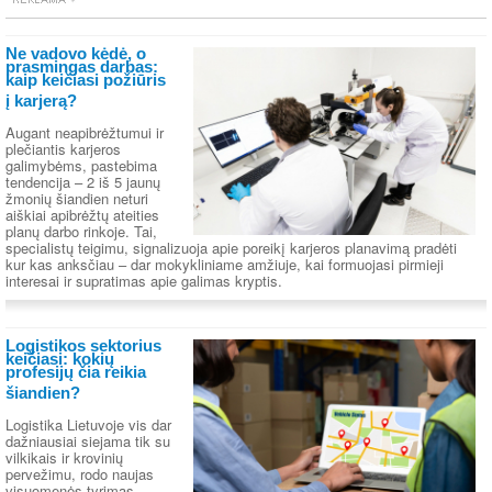
Ne vadovo kėdė, o
prasmingas darbas:
kaip keičiasi požiūris
į karjerą?
Augant neapibrėžtumui ir
plečiantis karjeros
galimybėms, pastebima
tendencija – 2 iš 5 jaunų
žmonių šiandien neturi
aiškiai apibrėžtų ateities
planų darbo rinkoje. Tai,
specialistų teigimu, signalizuoja apie poreikį karjeros planavimą pradėti
kur kas anksčiau – dar mokykliniame amžiuje, kai formuojasi pirmieji
interesai ir supratimas apie galimas kryptis.
Logistikos sektorius
keičiasi: kokių
profesijų čia reikia
šiandien?
Logistika Lietuvoje vis dar
dažniausiai siejama tik su
vilkikais ir krovinių
pervežimu, rodo naujas
visuomenės tyrimas.