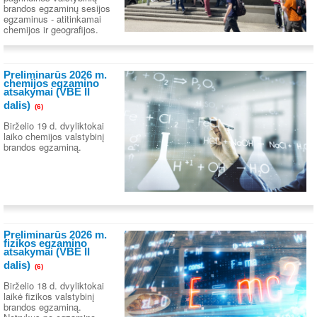
brandos egzaminų sesijos
egzaminus - atitinkamai
chemijos ir geografijos.
Preliminarūs 2026 m.
chemijos egzamino
atsakymai (VBE II
dalis)
(6)
Birželio 19 d. dvyliktokai
laiko chemijos valstybinį
brandos egzaminą.
Preliminarūs 2026 m.
fizikos egzamino
atsakymai (VBE II
dalis)
(6)
Birželio 18 d. dvyliktokai
laikė fizikos valstybinį
brandos egzaminą.