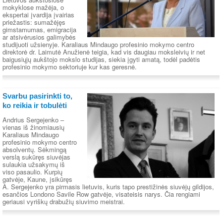
mokyklose mažėja, o
ekspertai įvardija įvairias
priežastis: sumažėjęs
gimstamumas, emigracija
ar atsivėrusios galimybės
studijuoti užsienyje. Karaliaus Mindaugo profesinio mokymo centro
direktorė dr. Laimutė Anužienė teigia, kad vis daugiau moksleivių ir net
baigusiųjų aukštojo mokslo studijas, siekia įgyti amatą, todėl padėtis
profesinio mokymo sektoriuje kur kas geresnė.
Svarbu pasirinkti to,
ko reikia ir tobulėti
Andrius Sergejenko –
vienas iš žinomiausių
Karaliaus Mindaugo
profesinio mokymo centro
absolventų. Sėkmingą
verslą sukūręs siuvėjas
sulaukia užsakymų iš
viso pasaulio. Kurpių
gatvėje, Kaune, įsikūręs
A. Sergejenko yra pirmasis lietuvis, kuris tapo prestižinės siuvėjų gildijos,
esančios Londono Savile Row gatvėje, visateisis narys. Čia rengiami
geriausi vyriškų drabužių siuvimo meistrai.