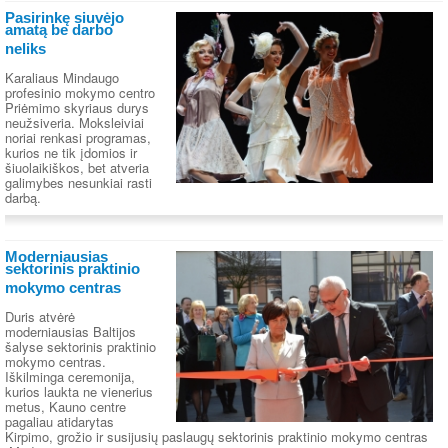
Pasirinkę siuvėjo
amatą be darbo
neliks
Karaliaus Mindaugo
profesinio mokymo centro
Priėmimo skyriaus durys
neužsiveria. Moksleiviai
noriai renkasi programas,
kurios ne tik įdomios ir
šiuolaikiškos, bet atveria
galimybes nesunkiai rasti
darbą.
Moderniausias
sektorinis praktinio
mokymo centras
Duris atvėrė
moderniausias Baltijos
šalyse sektorinis praktinio
mokymo centras.
Iškilminga ceremonija,
kurios laukta ne vienerius
metus, Kauno centre
pagaliau atidarytas
Kirpimo, grožio ir susijusių paslaugų sektorinis praktinio mokymo centras