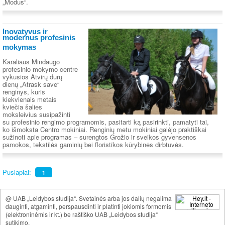
„Modus“.
Inovatyvus ir
modernus profesinis
mokymas
Karaliaus Mindaugo
profesinio mokymo centre
vykusios Atvirų durų
dienų „Atrask save“
renginys, kuris
kiekvienais metais
kviečia šalies
moksleivius susipažinti
su profesinio rengimo programomis, pasitarti ką pasirinkti, pamatyti tai,
ko išmoksta Centro mokiniai. Renginių metu mokiniai galėjo praktiškai
sužinoti apie programas – surengtos Grožio ir sveikos gyvensenos
pamokos, tekstilės gaminių bei floristikos kūrybinės dirbtuvės.
Puslapiai:
1
@ UAB „Leidybos studija“. Svetainės arba jos dalių negalima
dauginti, atgaminti, perspausdinti ir platinti jokiomis formomis
(elektroninėmis ir kt.) be raštiško UAB „Leidybos studija“
sutikimo.