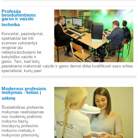
Profesija
besidomintiems
garso ir vaizdo
technika
Koncertai, pasirodymai,
spektakliai bei kiti
scenose vykstantys
renginiai jau
nebeįsivaizduojami be
kokybiško vaizdo ir
garso. Tam, kad būtų
pasiekiama maksimali vaizdo ir garso dermė dirba kvalifikuoti savo srities
specialistai, kurių past
Modernus profesinis
mokymas - kelias į
sėkmę
Šiuolaikiškas profesinis
mokymas neatsiejamas
nuo modernių praktinio
mokymo bazių,
inovatyvių profesinio
mokymo metodų ir
mokymosi priemonių.