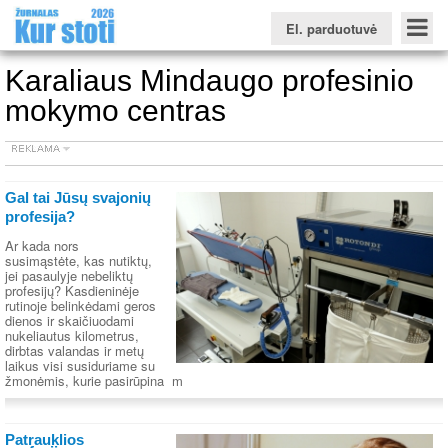
El. parduotuvė
Karaliaus Mindaugo profesinio
mokymo centras
Konkursinio balo skaičiuoklė
Žurnalas KUR STOTI
Žurnalas KUO BŪTI
FORUMAS
Naujienos
Svarbiausios datos
Apie studijas užsienyje
Testai
Gal tai Jūsų svajonių
Universitetų sritis
profesija?
Kolegijų sritis
Ar kada nors
susimąstėte, kas nutiktų,
jei pasaulyje nebeliktų
Profesinių mokyklų sritis
profesijų? Kasdieninėje
rutinoje belinkėdami geros
dienos ir skaičiuodami
nukeliautus kilometrus,
dirbtas valandas ir metų
laikus visi susiduriame su
žmonėmis, kurie pasirūpina m
Patrauklios