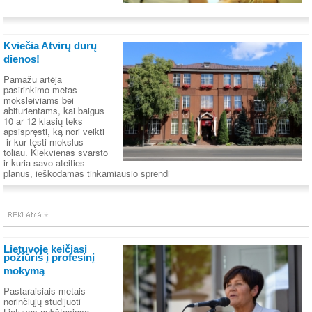
Kviečia Atvirų durų
dienos!
Pamažu artėja
pasirinkimo metas
moksleiviams bei
abiturientams, kai baigus
10 ar 12 klasių teks
apsispręsti, ką nori veikti
ir kur tęsti mokslus
toliau. Kiekvienas svarsto
ir kuria savo ateities
planus, ieškodamas tinkamiausio sprendi
Lietuvoje keičiasi
požiūris į profesinį
mokymą
Pastaraisiais metais
norinčiųjų studijuoti
Lietuvos aukštosiose