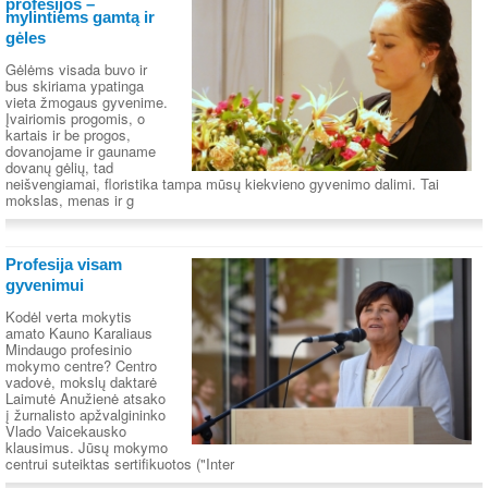
profesijos –
mylintiems gamtą ir
gėles
Gėlėms visada buvo ir
bus skiriama ypatinga
vieta žmogaus gyvenime.
Įvairiomis progomis, o
kartais ir be progos,
dovanojame ir gauname
dovanų gėlių, tad
neišvengiamai, floristika tampa mūsų kiekvieno gyvenimo dalimi. Tai
mokslas, menas ir g
Profesija visam
gyvenimui
Kodėl verta mokytis
amato Kauno Karaliaus
Mindaugo profesinio
mokymo centre? Centro
vadovė, mokslų daktarė
Laimutė Anužienė atsako
į žurnalisto apžvalgininko
Vlado Vaicekausko
klausimus. Jūsų mokymo
centrui suteiktas sertifikuotos ("Inter