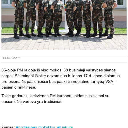
35-ojoje PM laidoje iš viso mokosi 58 būsimieji valstybės sienos
sargai. Sėkmingai išlaikę egzaminus ir liepos 17 d. gavę diplomus
profesionalūs pasieniečiai bus paskirti į nuolatinę tarnybą VSAT
pasienio rinktinėse.
Tokie geriausių kiekvienos PM kursantų laidos susitikimai su
pasieniečių vadovu yra tradiciniai.
Žymės:
#profesinės mokyklos
,
#Lietuva