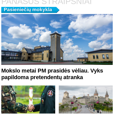
PANAŠŪS STRAIPSNIAI
Pasieniečių mokykla
Mokslo metai PM prasidės vėliau. Vyks
papildoma pretendentų atranka