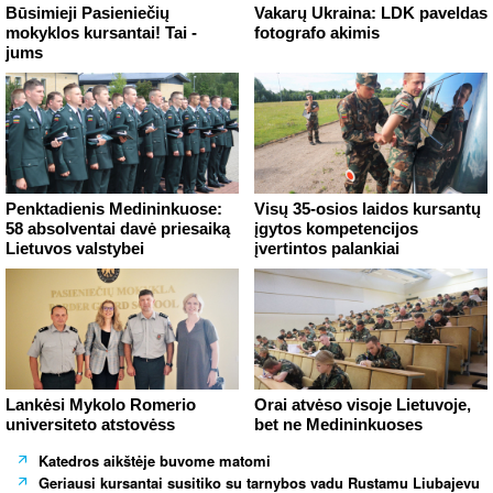
Būsimieji Pasieniečių
Vakarų Ukraina: LDK paveldas
mokyklos kursantai! Tai -
fotografo akimis
jums
Penktadienis Medininkuose:
Visų 35-osios laidos kursantų
58 absolventai davė priesaiką
įgytos kompetencijos
Lietuvos valstybei
įvertintos palankiai
Lankėsi Mykolo Romerio
Orai atvėso visoje Lietuvoje,
universiteto atstovėss
bet ne Medininkuoses
Katedros aikštėje buvome matomi
Geriausi kursantai susitiko su tarnybos vadu Rustamu Liubajevu