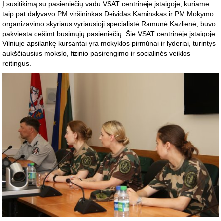
Į susitikimą su pasieniečių vadu VSAT centrinėje įstaigoje, kuriame
taip pat dalyvavo PM viršininkas Deividas Kaminskas ir PM Mokymo
organizavimo skyriaus vyriausioji specialistė Ramunė Kazlienė, buvo
pakviesta dešimt būsimųjų pasieniečių. Šie VSAT centrinėje įstaigoje
Vilniuje apsilankę kursantai yra mokyklos pirmūnai ir lyderiai, turintys
aukščiausius mokslo, fizinio pasirengimo ir socialinės veiklos
reitingus.