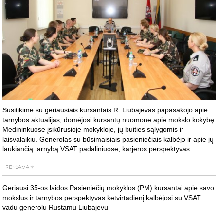
Susitikime su geriausiais kursantais R. Liubajevas papasakojo apie
tarnybos aktualijas, domėjosi kursantų nuomone apie mokslo kokybę
Medininkuose įsikūrusioje mokykloje, jų buities sąlygomis ir
laisvalaikiu. Generolas su būsimaisiais pasieniečiais kalbėjo ir apie jų
laukiančią tarnybą VSAT padaliniuose, karjeros perspektyvas.
Geriausi 35-os laidos Pasieniečių mokyklos (PM) kursantai apie savo
mokslus ir tarnybos perspektyvas ketvirtadienį kalbėjosi su VSAT
vadu generolu Rustamu Liubajevu.