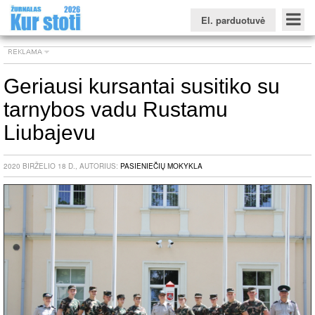
El. parduotuvė
Geriausi kursantai susitiko su
tarnybos vadu Rustamu
Konkursinio balo skaičiuoklė
Žurnalas KUR STOTI
Žurnalas KUO BŪTI
FORUMAS
Naujienos
Svarbiausios datos
Apie studijas užsienyje
Testai
Liubajevu
Universitetų sritis
2020 BIRŽELIO 18 D., AUTORIUS:
PASIENIEČIŲ MOKYKLA
Kolegijų sritis
Profesinių mokyklų sritis