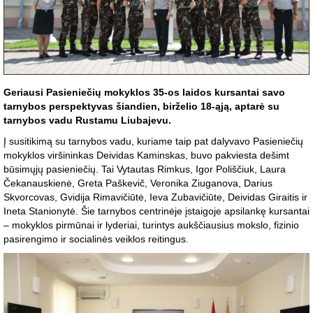
Geriausi Pasieniečių mokyklos 35-os laidos kursantai savo
tarnybos perspektyvas šiandien, birželio 18-ąją, aptarė su
tarnybos vadu Rustamu Liubajevu.
Į susitikimą su tarnybos vadu, kuriame taip pat dalyvavo Pasieniečių
mokyklos viršininkas Deividas Kaminskas, buvo pakviesta dešimt
būsimųjų pasieniečių. Tai Vytautas Rimkus, Igor Poliščiuk, Laura
Čekanauskienė, Greta Paškevič, Veronika Ziuganova, Darius
Skvorcovas, Gvidija Rimavičiūtė, Ieva Zubavičiūte, Deividas Giraitis ir
Ineta Stanionytė. Šie tarnybos centrinėje įstaigoje apsilankę kursantai
– mokyklos pirmūnai ir lyderiai, turintys aukščiausius mokslo, fizinio
pasirengimo ir socialinės veiklos reitingus.