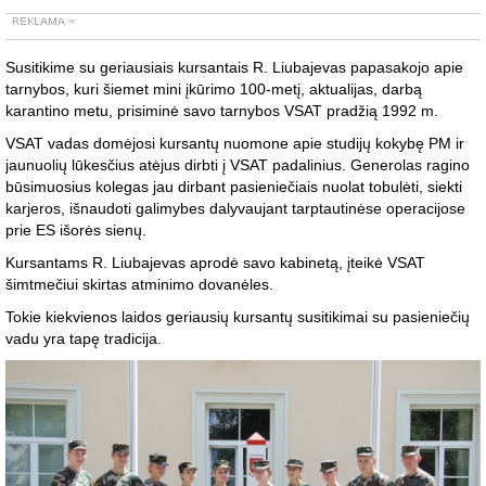
Susitikime su geriausiais kursantais R. Liubajevas papasakojo apie
tarnybos, kuri šiemet mini įkūrimo 100-metį, aktualijas, darbą
karantino metu, prisiminė savo tarnybos VSAT pradžią 1992 m.
VSAT vadas domėjosi kursantų nuomone apie studijų kokybę PM ir
jaunuolių lūkesčius atėjus dirbti į VSAT padalinius. Generolas ragino
būsimuosius kolegas jau dirbant pasieniečiais nuolat tobulėti, siekti
karjeros, išnaudoti galimybes dalyvaujant tarptautinėse operacijose
prie ES išorės sienų.
Kursantams R. Liubajevas aprodė savo kabinetą, įteikė VSAT
šimtmečiui skirtas atminimo dovanėles.
Tokie kiekvienos laidos geriausių kursantų susitikimai su pasieniečių
vadu yra tapę tradicija.