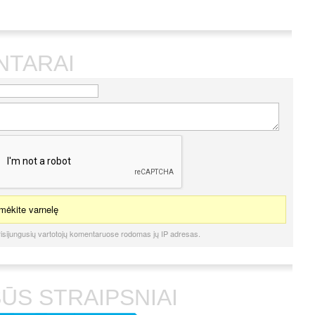
NTARAI
ėkite varnelę
isijungusių vartotojų komentaruose rodomas jų IP adresas.
ŪS STRAIPSNIAI