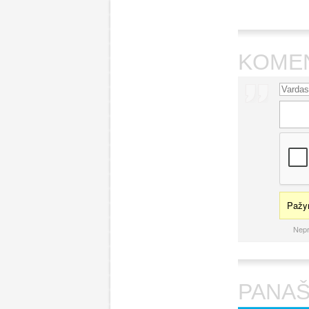
KOME
Pažym
Nepr
PANAŠ