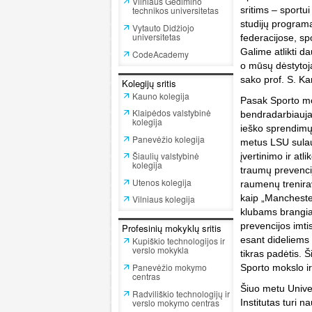
Vilniaus Gedimino
technikos universitetas
sritims – sportui
studijų programa
Vytauto Didžiojo
universitetas
federacijose, s
Galime atlikti d
CodeAcademy
o mūsų dėstytojai 
sako prof. S. K
Kolegijų sritis
Kauno kolegija
Pasak Sporto mok
Klaipėdos valstybinė
bendradarbiauja 
kolegija
ieško sprendimų 
Panevėžio kolegija
metus LSU sulau
Šiaulių valstybinė
įvertinimo ir at
kolegija
traumų prevencij
Utenos kolegija
raumenų trenirav
kaip „Manchester
Vilniaus kolegija
klubams brangiai
prevencijos imti
Profesinių mokyklų sritis
esant dideliems 
Kupiškio technologijos ir
verslo mokykla
tikras padėtis. 
Panevėžio mokymo
Sporto mokslo ir
centras
Šiuo metu Univer
Radviliškio technologijų ir
verslo mokymo centras
Institutas turi n