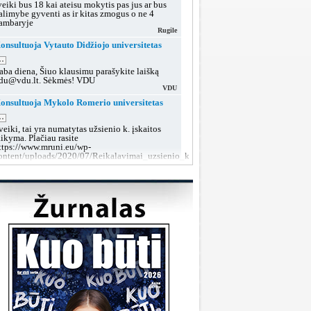
veiki bus 18 kai ateisu mokytis pas jus ar bus
alimybe gyventi as ir kitas zmogus o ne 4
ambaryje
Rugile
onsultuoja Vytauto Didžiojo universitetas
..
aba diena, Šiuo klausimu parašykite laišką
du@vdu.lt. Sėkmės! VDU
VDU
onsultuoja Mykolo Romerio universitetas
..
veiki, tai yra numatytas užsienio k. įskaitos
aikyma. Plačiau rasite
ttps://www.mruni.eu/wp-
ontent/uploads/2020/07/Reikalavimai_uzsienio_kalbos_iskaitai_2018.pdf
MRU konsultacijos
onsultuoja Lietuvos sveikatos mokslų
niversitetas
..
aba diena, tokiu klausimu rekomenduojame po
utarties pasirašymo kreiptis į dekanatą prieš
rupių suformavimą arba teikti prašymą dėl
rupės keitimo, kai grupės jau bus aiškios.
LSMU SRT
onsultuoja Klaipėdos valstybinė kolegija
..
aba diena, taip, galite susisiekti su mumis šiais
ontaktais:
ttps://www.kvk.lt/stojantiesiems/priemimas-i-