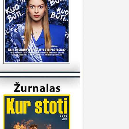
tudijas/
KVK
onsultuoja Utenos kolegija
veiki, kada reikėtu kreiptis del užskaitymu
alykų iš pabaigtos kolegijos/profesines
okyklos ? Ir kur reikia kreiptis? Ačiū
veiki, kreiptis reikia prasidėjus studijų metams
 katedrą, kuriai priklauso Jūsų studijų programa.
ėkmės
Sandra
onsultuoja Klaipėdos universitetas
..
iuo metu į Geografijos studijų programą priimti
 studentai.
KU
onsultuoja Vilniaus universitetas
..
aba diena, dėkojame už laišką. Dėl
ndividualaus studijų plano kreipkitės į
akulteto, kuriame studijuojate, studijų skyrių.
ontaktus galite rasti čia:
ttps://www.vu.lt/studentams/paslaugos-
tudentams/akademinis-konsultavimas.
VUpriemimas
onsultuoja Pasieniečių mokykla
veiki, norėjau pasiklaust jeigu turi anglų ir
ietuvių valstybinį, turi B kategorija, bet gal šiek
iek fiziškai silpnesnis esi tinkamas tarnybai? Ar
a prasme fizo įskaita yra pagrindinis dalykas