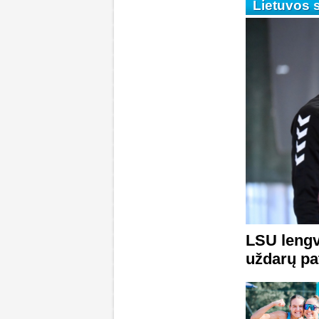
Lietuvos s
LSU lengv
uždarų pa