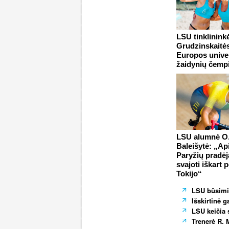
LSU tinklinink
Grudzinskaitė
Europos univer
žaidynių čemp
LSU alumnė O
Baleišytė: „Ap
Paryžių pradė
svajoti iškart 
Tokijo“
LSU būsimi
Išskirtinė 
LSU keičia 
Trenerė R. M