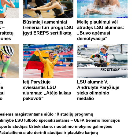
ės
Būsimieji asmeniniai
Meilę plaukimui vėl
s –
treneriai turi progą LSU
atradęs LSU alumnas:
sitetų
įgyti EREPS sertifikatą
„Buvo apėmusi
ionės
demotyvacija“
.
Ietį Paryžiuje
LSU alumnė V.
ie
sviesiantis LSU
Andrulytė Paryžiuje
jau
alumnas: „Atėjo laikas
sieks olimpinio
po
pakovoti“
medalio
esiems magistrantams siūlo 10 studijų programų
galimybė LSU futbolo specializantams – UEFA trenerio licencijos
sporto studijas Uzbekistane: nuotolinio mokymo galimybės
ažutaitienė siūlo derinti studijas ir plaukiko karjerą