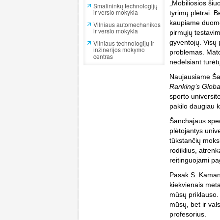
„Mobiliosios šiuo
Smalininkų technologijų
ir verslo mokykla
tyrimų plėtrai. B
kaupiame duomen
Vilniaus automechanikos
ir verslo mokykla
pirmųjų testavi
gyventojų. Visų p
Vilniaus technologijų ir
inžinerijos mokymo
problemas. Mato
centras
nedelsiant turėtų
Naujausiame Šanc
Ranking’s Globa
sporto universi
pakilo daugiau k
Šanchajaus speci
plėtojantys unive
tūkstančių moksl
rodiklius, atren
reitinguojami pa
Pasak S. Kamandu
kiekvienais meta
mūsų priklauso. 
mūsų, bet ir val
profesorius.