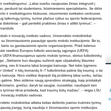
į
 ir sveikatingumui. „Labai svarbu naujausias žinias integruoti į
s, perduoti tai studentams, būsimiesiems specialistams. Jie dirbs
K
porto ir sveikatingumo klubuose, visuomenės sveikatos centruose.
.
aug taikomųjų tyrimų, turime plačius ryšius su sporto federacijomis,
S
išskirtiniai – gali perteikti praktines žinias ir atlikti tyrimus“, –
amandulis.
slo ir inovacijų instituto vadovo, Universiteto mokslininkai
su žinomiausiomis pasaulyje sporto mokslo institucijomis. Be to,
kartu su garsiausiomis sporto organizacijomis. Prieš kelerius
kė neeilinio Europos futbolo asociacijų sąjungos (UEFA)
liko UEFA finansuojamus sporto mokslo tyrimus, skirtus futbolininkų
ai. „Siekiame kuo daugiau sužinoti apie užpakalinių šlaunies
imą, nes ši trauma labai brangiai kainuoja. Net tokio lygmens
 United“ ir kitų komandų 6–7 futbolininkai patiria šią traumą, o tai
 kainuoja. Nors visiškai išspręsti šią problemą labai sunku, tačiau
s galime. Mes siūlėme naują sprendimo strategiją, kaip prisitaikyti
krūviams, greičiui, daryti tai saugiai, nuosekliai, naudojant tam
Šis tyrimas tikrai prisideda, kad traumų būtų mažiau“, – teigia LSU
 inovacijų instituto vadovas.
m
siteto mokslininkai atlieka kelias dešimtis įvairios trukmės tyrimų.
aujausią įrangą, kurią naudoja ir žinomiausios sporto institucijos.