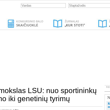
mokslas LSU: nuo sportininkų
mo iki genetinių tyrimų
N
K
m