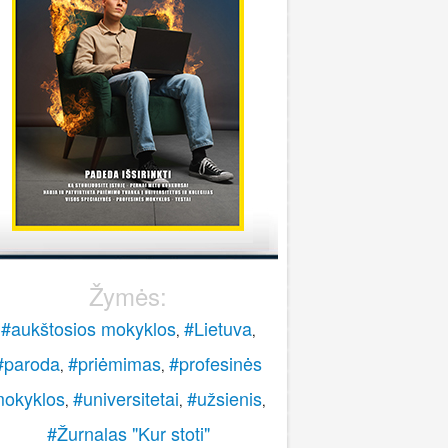
stoti į pasieniečių mokyklą?
Rokas
onsultuoja Lietuvos policijos mokykla
..
veiki, paskambinkite 070060076.
LPM
Žymės:
#aukštosios mokyklos
#Lietuva
,
,
#paroda
#priėmimas
#profesinės
,
,
okyklos
#universitetai
#užsienis
,
,
,
#Žurnalas "Kur stoti"