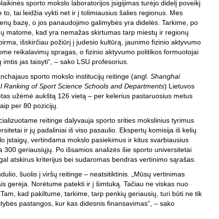
laikinės sporto mokslo laboratorijos įsigijimas turėjo didelį poveikį
e to, tai leidžia vykti net ir į tolimiausius šalies regionus. Mes
ų bazę, o jos panaudojimo galimybės yra didelės. Tarkime, po
mų matome, kad yra nemažas skirtumas tarp miestų ir regionų
irma, išskirčiau požiūrį į judesio kultūrą, jaunimo fizinio aktyvumo
me reikalavimų spragas, o fizinio aktyvumo politikos formuotojai
 imtis jas taisyti“, – sako LSU profesorius.
hajaus sporto mokslo institucijų reitinge (angl.
Shanghai
l Ranking of Sport Science Schools and Departments
) Lietuvos
tetas užėmė aukštą 126 vietą – per kelerius pastaruosius metus
aip per 80 pozicijų.
alizuotame reitinge dalyvauja sporto srities mokslinius tyrimus
rsitetai ir jų padaliniai iš viso pasaulio. Ekspertų komisija iš kelių
o įstaigų, vertindama mokslo pasiekimus ir kitus svarbiausius
ka 300 geriausiųjų. Po išsamios analizės šie sporto universitetai
gal atskirus kriterijus bei sudaromas bendras vertinimo sąrašas.
lio, šuolis į viršų reitinge – neatsitiktinis. „Mūsų vertinimas
is gerėja. Norėtume patekti ir į šimtuką. Tačiau ne viskas nuo
Tam, kad pakiltume, tarkime, tarp penkių geriausių, turi būti ne tik
stybės pastangos, kur kas didesnis finansavimas“, – sako