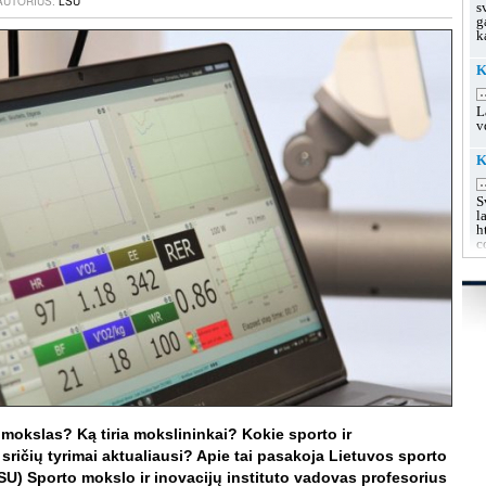
 AUTORIUS:
LSU
s
g
k
K
.
L
v
K
.
S
l
h
c
K
u
.
L
s
g
g
K
.
 mokslas? Ką tiria mokslininkai? Kokie sporto ir
L
ričių tyrimai aktualiausi? Apie tai pasakoja Lietuvos sporto
k
SU) Sporto mokslo ir inovacijų instituto vadovas profesorius
h