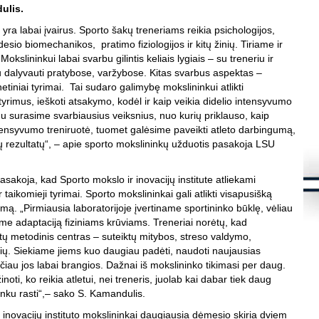
s
ulis.
K
yra labai įvairus. Sporto šakų treneriams reikia psichologijos,
S
esio biomechanikos, pratimo fiziologijos ir kitų žinių. Tiriame ir
d
Mokslininkui labai svarbu gilintis keliais lygiais – su treneriu ir
m
u dalyvauti pratybose, varžybose. Kitas svarbus aspektas –
S
etiniai tyrimai. Tai sudaro galimybę mokslininkui atlikti
į
S
yrimus, ieškoti atsakymo, kodėl ir kaip veikia didelio intensyvumo
eigu surasime svarbiausius veiksnius, nuo kurių priklauso, kaip
K
ntensyvumo treniruotė, tuomet galėsime paveikti atleto darbingumą,
.
ų rezultatų“, – apie sporto mokslininkų užduotis pasakoja LSU
Š
8
sakoja, kad Sporto mokslo ir inovacijų institute atliekami
K
.
taikomieji tyrimai. Sporto mokslininkai gali atlikti visapusišką
L
imą. „Pirmiausia laboratorijoje įvertiname sportininko būklę, vėliau
i
me adaptaciją fiziniams krūviams. Treneriai norėtų, kad
f
K
tų metodinis centras – suteiktų mitybos, streso valdymo,
h
nių. Siekiame jiems kuo daugiau padėti, naudoti naujausias
s
ačiau jos labai brangios. Dažnai iš mokslininko tikimasi per daug.
K
inoti, ko reikia atletui, nei treneris, juolab kai dabar tiek daug
S
unku rasti“,– sako S. Kamandulis.
l
t
 inovacijų instituto mokslininkai daugiausia dėmesio skiria dviem
t