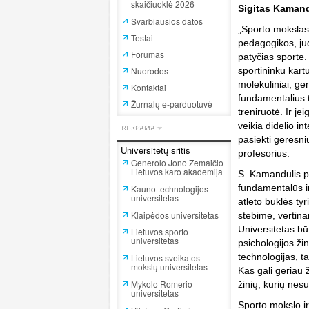
skaičiuoklė 2026
Sigitas Kamand
Svarbiausios datos
„Sporto mokslas 
Testai
pedagogikos, jud
Forumas
patyčias sporte. 
Nuorodos
sportininku kart
molekuliniai, gen
Kontaktai
fundamentalius t
Žurnalų e-parduotuvė
treniruotė. Ir j
veikia didelio i
pasiekti geresni
Universitetų sritis
profesorius.
Generolo Jono Žemaičio
Lietuvos karo akademija
S. Kamandulis pa
fundamentalūs ir 
Kauno technologijos
universitetas
atleto būklės tyr
Klaipėdos universitetas
stebime, vertina
Universitetas bū
Lietuvos sporto
universitetas
psichologijos ži
technologijas, t
Lietuvos sveikatos
mokslų universitetas
Kas gali geriau ž
Mykolo Romerio
žinių, kurių nes
universitetas
Sporto mokslo ir