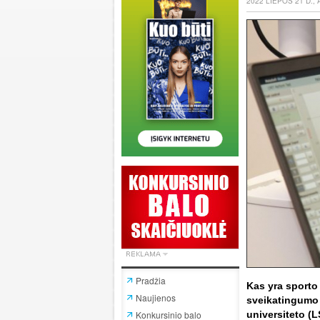
2022 LIEPOS 21 D.,
Pradžia
Kas yra sporto
Naujienos
sveikatingumo s
Konkursinio balo
universiteto (L