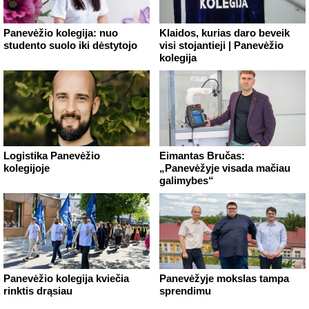
Panevėžio kolegija: nuo
Klaidos, kurias daro beveik
studento suolo iki dėstytojo
visi stojantieji | Panevėžio
kolegija
Logistika Panevėžio
Eimantas Bručas:
kolegijoje
„Panevėžyje visada mačiau
galimybes“
Panevėžio kolegija kviečia
Panevėžyje mokslas tampa
rinktis drąsiau
sprendimu