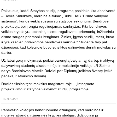
Paklausus, kodėl Statybos studijų programą pasirinko kita absolventė
– Dovilė Smulkaitė, mergina aiškina: „Dirbu UAB "Eismo valdymo
sistemos", kurios veikla susijusi su statybos sektoriumi. Bendrovė
projektuoja bei įrengia reguliuojamas sankryžas. Kita bendrovės
veiklos kryptis yra techninių eismo reguliavimo priemonių, inžinerinių
eismo saugos priemonių įrengimas. Žinios, įgytos studijų metu, buvo
ir yra kasdien pritaikomos bendrovės veikloje.“ Studentė taip pat
džiaugiasi, kad kolegijoje buvo suteiktos galimybės derinti mokslus su
darbu.
Už labai gerą mokymąsi, puikiai parengtą baigiamąjį darbą, ir aktyvų
dalyvavimą studentų akademinėje ir mokslinėje veikloje LR Seimo
narys Bronislovas Matelis Doivilei per Diplomų įteikimo šventę įteikė
padėką ir atminimo dovaną.
Dovilės tikslas tęsti mokslus magistratūroje – „Integruoto
projektavimo ir statybos valdymo“ studijų programoje.
Panevėžio kolegijos bendruomenė džiaugiasi, kad merginos ir
moterys atranda inžinerinės krypties studijas, didžiuojasi jų