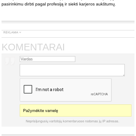
pasirinkimu dirbti pagal profesiją ir siekti karjeros aukštumų.
KOMENTARAI
Pažymėkite varnelę
Neprisijungusių vartotojų komentaruose rodomas jų IP adresas.