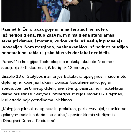
Kasmet birželio pabaigoje minima Tarptautinė moterų
inžinerijos diena. Nuo 2014 m. minima diena stengiamasi
atkreipti dėmesį į moteris, kurios kuria inžineriją ir puoselėja
inovacijas. Nors merginos, pasirenkančios inžinerines studijas
nebestebina, tačiau jų skaičius vis dar labai nedidelis.
Panevėžio kolegijos Technologijos mokslų fakultete šiuo metu
studijuoja 248 studentai, iš kurių tik 12 moterys.
Birželio 13 d. Statybos inžinerijos bakalaurą apsigynusi ir šiuo metu
diplomą rankose jau laikanti Donata Kiudulienė sako, jog ši
specialybė, tai 8 metų, didelių svarstymų, pasiryžimo ir atkaklaus
darbo rezultatas. Statybos inžinerijos studijos moteriai - svajonės,
kuri atrodė neįgyvendinama, siekimas.
„Kolegijos pliusai: daug studijų praktikos, geri dėstytojai, suteikiama
galimybė mokslus derinti su darbu,“- pasirinktomis studijomis
džiaugiasi Donata Kiudulienė