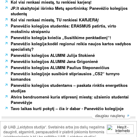
Kol visi renkasi miestą, tu renkiesi karjerą!
JP.lt skaitytojai išrinko Metų sportininką: Panevėžio kolegijos
studentą
Kol visi renkasi miestą, TU renkiesi KARJERĄ!
Panevėžio kolegijos studentės: ERASMUS patirtis, virto
moksliniu straipsniu
Panevėžio kolegija kviečia „Susitikime penktadienį“!
Panevėžio kolegija:kodėl regionui reikia naujos kartos vadybos
specialistų?
Panevėžio kolegijos ALUMNI Julija Stokienė
Panevėžio kolegijos ALUMNI Jana Grigonienė
Panevėžio kolegijos ALUMNI Paulius Steponavičius
Panevėžio kolegijoje susibūrė stipriausios „CS2“ turnyro
komandos
Panevėžio kolegijos studentams – paskata rinktis energetikos
studijas
Atvira bendruomenė kuria stipresnį miestą: užsienio studentai
Panevėžyje
Tavo laikas kurti pokytį – čia ir dabar - Panevėžio kolegijoje
daugiau naujienų
@ UAB „Leidybos studija“. Svetainės arba jos dalių negalima
dauginti, atgaminti, perspausdinti ir platinti jokiomis formomis
(elektroninėmis ir kt.) be raštiško UAB „Leidybos studija“