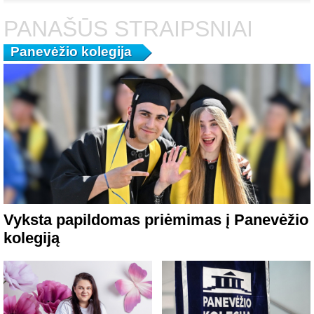
PANAŠŪS STRAIPSNIAI
Panevėžio kolegija
Vyksta papildomas priėmimas į Panevėžio
kolegiją