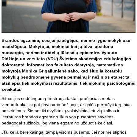
Brandos egzaminų sesijai įsibėgėjus, nerimo lygis mokyklose
neatslūgsta. Mokytojai, mokiniai bei jų tėvai atsiduria
nuovargio, nerimo ir didelių lūkesčių epicentre. Vytauto
Didžiojo universiteto (VDU) Švietimo akademijos edukologijos
doktorantė, Informatikos fakulteto dėstytoja, matematikos
mokytoja Monika Grigaliūnienė sako, kad šiuo laikotarpiu
mokyklų bendruomenė gyvena permainų ir nežinios etape: tai
atsiliepia tiek mokymosi rezultatams, tiek mokinių psichologinei
sveikatai.
Situacijos sudėtingumą iliustruoja faktai: praėjusiais metais
vienuoliktokai iki pat pavasario nežinojo, ar galės perrašyti tarpinius
patikrinimus. Šiemet iki dvyliktokų valstybinio lietuvių kalbos ir
literatūros brandos egzamino likus vos pusantros savaitės,
pedagogai sužinojo, jog viena egzamino užduotis keičiasi.
„Tai kelia bereikalingą įtampą visoms pusėms. Jei norime stiprios