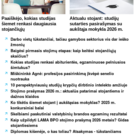
Paaiškėjo, kokias studijas
Aktualu stojant: studijų
šiemet renkasi daugiausia
sutarties pasirašymas su
stojančiųjų
aukštąja mokykla 2026 m.
Darbo vietų tūkstančiai, tačiau gamybos sektorius vis dar ieško
žmonių
Baigėsi pirmasis stojimų etapas: kaip keitėsi stojančiųjų
skaičius?
Kokias studijas renkasi abiturientės, egzaminuose pelniusios
šimtukus?
Miškininkė Agnė: profesijos pasirinkimą įkvėpė senelio
nuotrauka
10 perspektyviausių studijų krypčių dirbtinio intelekto amžiuje
Stojimo prašymas 2026 m.: aktualūs patarimai stojantiems ir
dažnos klaidos
Ko tikėtis šiemet stojant į aukštąsias mokyklas? 2025 m.
konkursiniai balai
Skelbiami paskutiniai valstybinių brandos egzaminų rezultatai
Kaip užpildyti LAMA BPO stojimo prašymą 2026 metais? Gidas
stojantiesiems
Diplomas kišenėje, o kas toliau? Atsakymas - tūkstančiams