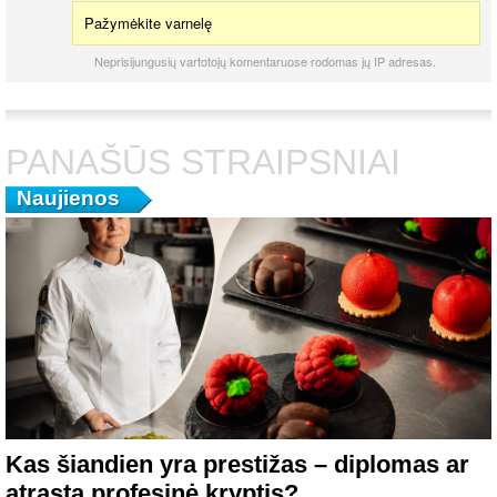
Pažymėkite varnelę
Neprisijungusių vartotojų komentaruose rodomas jų IP adresas.
PANAŠŪS STRAIPSNIAI
Naujienos
Kas šiandien yra prestižas – diplomas ar
atrasta profesinė kryptis?