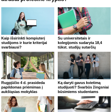
Kaip išsirinkti kompiuterį
Su universitetais ir
studijoms ir kurie kriterijai
kolegijomis sudaryta 18,4
svarbiausi?
tūkst. studijų sutarčių
Rugpjūčio 4 d. prasideda
Ką daryti gavus kvietimą
papildomas priėmimas į
studijuoti? Svarbūs žingsniai
aukštąsias mokyklas
būsimiems studentams