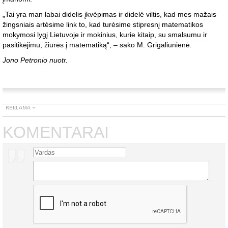
„Tai yra man labai didelis įkvėpimas ir didelė viltis, kad mes mažais
žingsniais artėsime link to, kad turėsime stipresnį matematikos
mokymosi lygį Lietuvoje ir mokinius, kurie kitaip, su smalsumu ir
pasitikėjimu, žiūrės į matematiką“, – sako M. Grigaliūnienė.
Jono Petronio nuotr.
KOMENTARAI