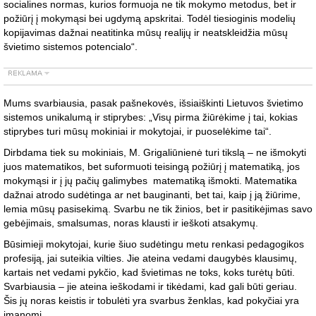
socialines normas, kurios formuoja ne tik mokymo metodus, bet ir
požiūrį į mokymąsi bei ugdymą apskritai. Todėl tiesioginis modelių
kopijavimas dažnai neatitinka mūsų realijų ir neatskleidžia mūsų
švietimo sistemos potencialo“.
Mums svarbiausia, pasak pašnekovės, išsiaiškinti Lietuvos švietimo
sistemos unikalumą ir stiprybes: „Visų pirma žiūrėkime į tai, kokias
stiprybes turi mūsų mokiniai ir mokytojai, ir puoselėkime tai“.
Dirbdama tiek su mokiniais, M. Grigaliūnienė turi tikslą – ne išmokyti
juos matematikos, bet suformuoti teisingą požiūrį į matematiką, jos
mokymąsi ir į jų pačių galimybes matematiką išmokti. Matematika
dažnai atrodo sudėtinga ar net bauginanti, bet tai, kaip į ją žiūrime,
lemia mūsų pasisekimą. Svarbu ne tik žinios, bet ir pasitikėjimas savo
gebėjimais, smalsumas, noras klausti ir ieškoti atsakymų.
Būsimieji mokytojai, kurie šiuo sudėtingu metu renkasi pedagogikos
profesiją, jai suteikia vilties. Jie ateina vedami daugybės klausimų,
kartais net vedami pykčio, kad švietimas ne toks, koks turėtų būti.
Svarbiausia – jie ateina ieškodami ir tikėdami, kad gali būti geriau.
Šis jų noras keistis ir tobulėti yra svarbus ženklas, kad pokyčiai yra
įmanomi.