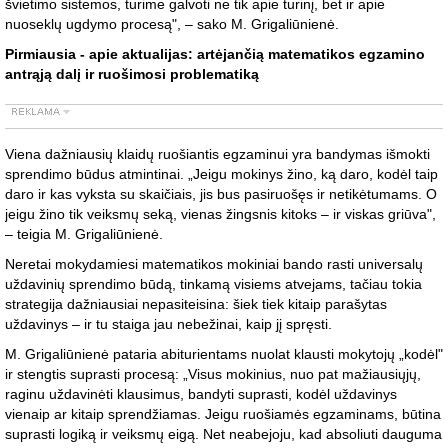
švietimo sistemos, turime galvoti ne tik apie turinį, bet ir apie
nuoseklų ugdymo procesą", – sako M. Grigaliūnienė.
Pirmiausia - apie aktualijas: artėjančią matematikos egzamino
antrąją dalį ir ruošimosi problematiką
Viena dažniausių klaidų ruošiantis egzaminui yra bandymas išmokti
sprendimo būdus atmintinai. „Jeigu mokinys žino, ką daro, kodėl taip
daro ir kas vyksta su skaičiais, jis bus pasiruošęs ir netikėtumams. O
jeigu žino tik veiksmų seką, vienas žingsnis kitoks – ir viskas griūva",
– teigia M. Grigaliūnienė.
Neretai mokydamiesi matematikos mokiniai bando rasti universalų
uždavinių sprendimo būdą, tinkamą visiems atvejams, tačiau tokia
strategija dažniausiai nepasiteisina: šiek tiek kitaip parašytas
uždavinys – ir tu staiga jau nebežinai, kaip jį spręsti.
M. Grigaliūnienė pataria abiturientams nuolat klausti mokytojų „kodėl"
ir stengtis suprasti procesą: „Visus mokinius, nuo pat mažiausiųjų,
raginu uždavinėti klausimus, bandyti suprasti, kodėl uždavinys
vienaip ar kitaip sprendžiamas. Jeigu ruošiamės egzaminams, būtina
suprasti logiką ir veiksmų eigą. Net neabejoju, kad absoliuti dauguma