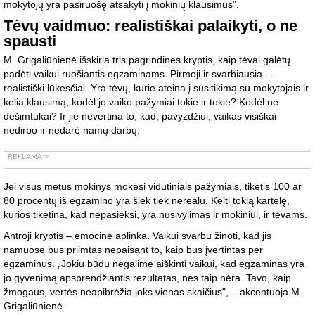
mokytojų yra pasiruošę atsakyti į mokinių klausimus".
Tėvų vaidmuo: realistiškai palaikyti, o ne
spausti
M. Grigaliūnienė išskiria tris pagrindines kryptis, kaip tėvai galėtų
padėti vaikui ruošiantis egzaminams. Pirmoji ir svarbiausia –
realistiški lūkesčiai. Yra tėvų, kurie ateina į susitikimą su mokytojais ir
kelia klausimą, kodėl jo vaiko pažymiai tokie ir tokie? Kodėl ne
dešimtukai? Ir jie nevertina to, kad, pavyzdžiui, vaikas visiškai
nedirbo ir nedarė namų darbų.
Jei visus metus mokinys mokėsi vidutiniais pažymiais, tikėtis 100 ar
80 procentų iš egzamino yra šiek tiek nerealu. Kelti tokią kartelę,
kurios tikėtina, kad nepasieksi, yra nusivylimas ir mokiniui, ir tėvams.
Antroji kryptis – emocinė aplinka. Vaikui svarbu žinoti, kad jis
namuose bus priimtas nepaisant to, kaip bus įvertintas per
egzaminus. „Jokiu būdu negalime aiškinti vaikui, kad egzaminas yra
jo gyvenimą apsprendžiantis rezultatas, nes taip nėra. Tavo, kaip
žmogaus, vertės neapibrėžia joks vienas skaičius", – akcentuoja M.
Grigaliūnienė.