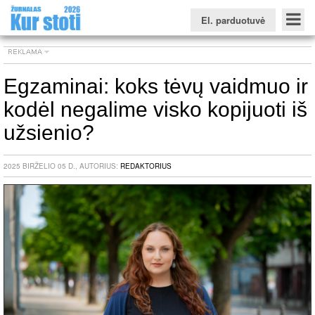
El. parduotuvė
Egzaminai: koks tėvų vaidmuo ir
kodėl negalime visko kopijuoti iš
Konkursinio balo skaičiuoklė
Žurnalas KUR STOTI
Žurnalas KUO BŪTI
FORUMAS
Naujienos
Svarbiausios datos
Apie studijas užsienyje
Testai
užsienio?
Universitetų sritis
2025 BIRŽELIO 05 D., AUTORIUS:
REDAKTORIUS
Kolegijų sritis
Profesinių mokyklų sritis