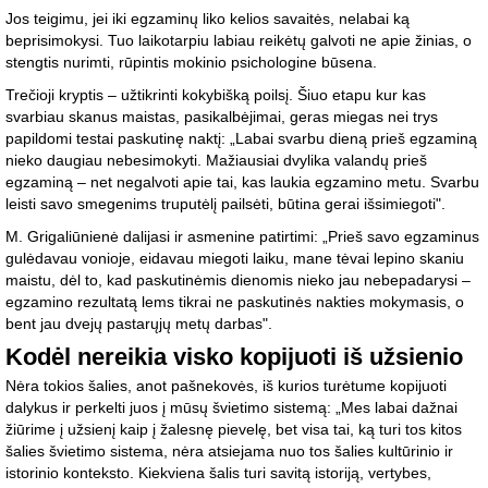
Jos teigimu, jei iki egzaminų liko kelios savaitės, nelabai ką
beprisimokysi. Tuo laikotarpiu labiau reikėtų galvoti ne apie žinias, o
stengtis nurimti, rūpintis mokinio psichologine būsena.
Trečioji kryptis – užtikrinti kokybišką poilsį. Šiuo etapu kur kas
svarbiau skanus maistas, pasikalbėjimai, geras miegas nei trys
papildomi testai paskutinę naktį: „Labai svarbu dieną prieš egzaminą
nieko daugiau nebesimokyti. Mažiausiai dvylika valandų prieš
egzaminą – net negalvoti apie tai, kas laukia egzamino metu. Svarbu
leisti savo smegenims truputėlį pailsėti, būtina gerai išsimiegoti".
M. Grigaliūnienė dalijasi ir asmenine patirtimi: „Prieš savo egzaminus
gulėdavau vonioje, eidavau miegoti laiku, mane tėvai lepino skaniu
maistu, dėl to, kad paskutinėmis dienomis nieko jau nebepadarysi –
egzamino rezultatą lems tikrai ne paskutinės nakties mokymasis, o
bent jau dvejų pastarųjų metų darbas".
Kodėl nereikia visko kopijuoti iš užsienio
Nėra tokios šalies, anot pašnekovės, iš kurios turėtume kopijuoti
dalykus ir perkelti juos į mūsų švietimo sistemą: „Mes labai dažnai
žiūrime į užsienį kaip į žalesnę pievelę, bet visa tai, ką turi tos kitos
šalies švietimo sistema, nėra atsiejama nuo tos šalies kultūrinio ir
istorinio konteksto. Kiekviena šalis turi savitą istoriją, vertybes,