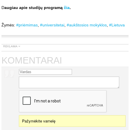
D
augiau apie studijų programą
čia
.
Žymės:
#priėmimas
,
#universitetai
,
#aukštosios mokyklos
,
#Lietuva
KOMENTARAI
Pažymėkite varnelę