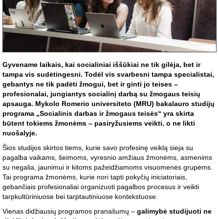
Gyvename laikais, kai socialiniai iššūkiai ne tik gilėja, bet ir
tampa vis sudėtingesni. Todėl vis svarbesni tampa specialistai,
gebantys ne tik padėti žmogui, bet ir ginti jo teises –
profesionalai, jungiantys socialinį darbą su žmogaus teisių
apsauga. Mykolo Romerio universiteto (MRU) bakalauro studijų
programa „Socialinis darbas ir žmogaus teisės“ yra skirta
būtent tokiems žmonėms – pasiryžusiems veikti, o ne likti
nuošalyje.
Šios studijos skirtos tiems, kurie savo profesinę veiklą sieja su
pagalba vaikams, šeimoms, vyresnio amžiaus žmonėms, asmenims
su negalia, jaunimui ir kitoms pažeidžiamoms visuomenės grupėms.
Tai programa žmonėms, kurie nori tapti pokyčių iniciatoriais,
gebančiais profesionaliai organizuoti pagalbos procesus ir veikti
tarpkultūriniuose bei tarptautiniuose kontekstuose.
Vienas didžiausių programos pranašumų –
galimybė studijuoti ne