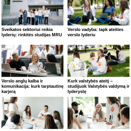
Sveikatos sektoriui reikia
Verslo vadyba: tapk ateities
lyderių: rinkitės studijas MRU
verslo lyderiu
Verslo anglų kalba ir
Kurk valstybės ateitį –
komunikacija: kurk tarptautinę
studijuok Valstybės valdymą ir
karjerą
lyderystę