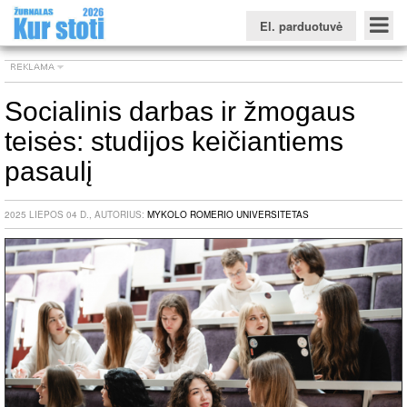
El. parduotuvė
Socialinis darbas ir žmogaus
teisės: studijos keičiantiems
Konkursinio balo skaičiuoklė
Žurnalas KUR STOTI
Žurnalas KUO BŪTI
FORUMAS
Naujienos
Svarbiausios datos
Apie studijas užsienyje
Testai
pasaulį
Universitetų sritis
2025 LIEPOS 04 D., AUTORIUS:
MYKOLO ROMERIO UNIVERSITETAS
Kolegijų sritis
Profesinių mokyklų sritis