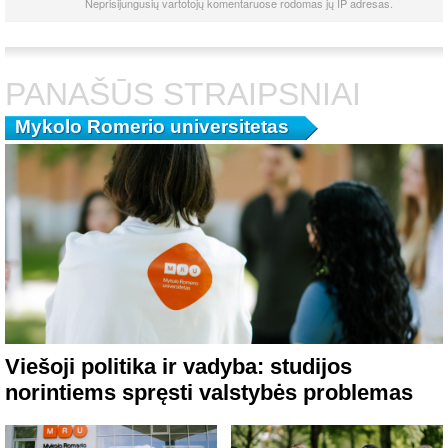
Neprisijungusių vartotojų komentaruose rodomas jų IP adresas.
PANAŠŪS STRAIPSNIAI
Mykolo Romerio universitetas
Viešoji politika ir vadyba: studijos
norintiems spręsti valstybės problemas