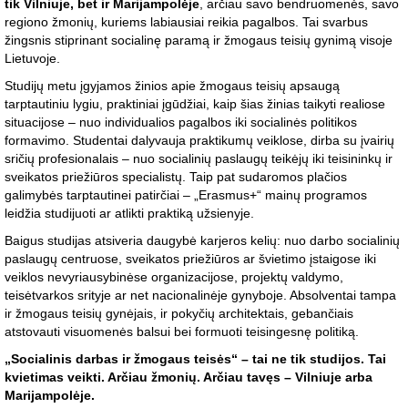
tik Vilniuje, bet ir Marijampolėje
, arčiau savo bendruomenės, savo
regiono žmonių, kuriems labiausiai reikia pagalbos. Tai svarbus
žingsnis stiprinant socialinę paramą ir žmogaus teisių gynimą visoje
Lietuvoje.
Studijų metu įgyjamos žinios apie žmogaus teisių apsaugą
tarptautiniu lygiu, praktiniai įgūdžiai, kaip šias žinias taikyti realiose
situacijose – nuo individualios pagalbos iki socialinės politikos
formavimo. Studentai dalyvauja praktikumų veiklose, dirba su įvairių
sričių profesionalais – nuo socialinių paslaugų teikėjų iki teisininkų ir
sveikatos priežiūros specialistų. Taip pat sudaromos plačios
galimybės tarptautinei patirčiai – „Erasmus+“ mainų programos
leidžia studijuoti ar atlikti praktiką užsienyje.
Baigus studijas atsiveria daugybė karjeros kelių: nuo darbo socialinių
paslaugų centruose, sveikatos priežiūros ar švietimo įstaigose iki
veiklos nevyriausybinėse organizacijose, projektų valdymo,
teisėtvarkos srityje ar net nacionalinėje gynyboje. Absolventai tampa
ir žmogaus teisių gynėjais, ir pokyčių architektais, gebančiais
atstovauti visuomenės balsui bei formuoti teisingesnę politiką.
„Socialinis darbas ir žmogaus teisės“ – tai ne tik studijos. Tai
kvietimas veikti. Arčiau žmonių. Arčiau tavęs – Vilniuje arba
Marijampolėje.