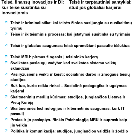
Teisė, finansų inovacijos ir DI:
Teisė ir tarptautiniai santykiai:
kur teisė susitinka su
studijos globaliai karjerai
inovacijomis
Teisė ir kriminalistika: kai teisės žinios susijungia su nusikaltimų
tyrimu
Teisė ir ikiteisminis procesas: kai įstatymai susitinka su tyrimais
Teisė ir globalus saugumas: teisė sprendžiant pasaulio iššūkius
Teisė MRU: pirmas žingsnis į teisininko karjerą
Sveikatos paslaugų vadyba: kad sveikatos sistema veiktų
sklandžiai
Pasiryžusiems veikti ir keisti: socialinio darbo ir žmogaus teisių
studijos
Būk tuo, kurio reikia rinkai – Socialinė pedagogika ir ugdymas
karjerai
Skaitmeninių medijų kūrimas: studijos, jungiančios Lietuvą ir
Pietų Korėją
Skaitmeninės technologijos ir kibernetinis saugumas: kurk IT
pasaulį
Protas ir jo paslaptys. Rinkis Psichologiją MRU ir suprask kaip
jis veikia
Politika ir komunikacija: studijos, jungiančios valdžią ir žodžio