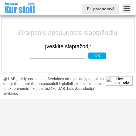
El. parduotuvė
Straipsnis apsaugotas slaptažodiu.
Įveskite slaptažodį:
Konkursinio balo skaičiuoklė
Žurnalas KUR STOTI
Žurnalas KUO BŪTI
FORUMAS
Naujienos
Svarbiausios datos
Apie studijas užsienyje
Testai
Universitetų sritis
Kolegijų sritis
@ UAB „Leidybos studija“. Svetainės arba jos dalių negalima
dauginti, atgaminti, perspausdinti ir platinti jokiomis formomis
Profesinių mokyklų sritis
(elektroninėmis ir kt.) be raštiško UAB „Leidybos studija“
sutikimo.