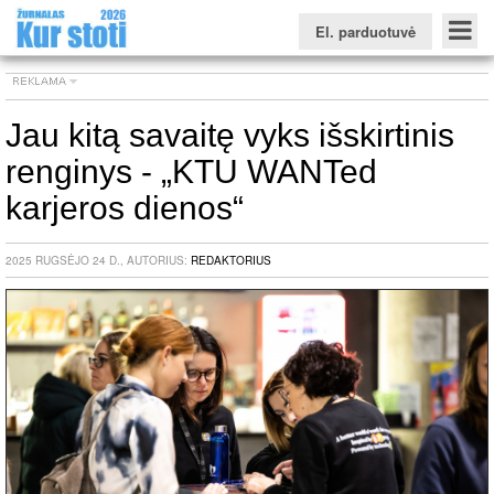
El. parduotuvė
Jau kitą savaitę vyks išskirtinis
renginys - „KTU WANTed
Konkursinio balo skaičiuoklė
Žurnalas KUR STOTI
Žurnalas KUO BŪTI
FORUMAS
Naujienos
Svarbiausios datos
Apie studijas užsienyje
Testai
karjeros dienos“
Universitetų sritis
2025 RUGSĖJO 24 D., AUTORIUS:
REDAKTORIUS
Kolegijų sritis
Profesinių mokyklų sritis