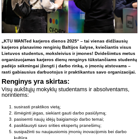
„KTU WANTed karjeros dienos 2025“ – tai vienas didžiausių
karjeros planavimo renginių Baltijos šalyse, kviečiantis visus
Lietuvos studentus, moksleivius ir įmones! Dvidešimtus metus
organizuojamas karjeros dienų renginys tūkstančiams studentų
padėjo sėkmingai įžengti į darbo rinką, o įmonių atstovams –
rasti gabiausius darbuotojus ir praktikantus savo organizacijai.
Renginys yra skirtas:
Visų aukštųjų mokyklų studentams ir absolventams,
norintiems:
susirasti praktikos vietą;
išmėginti jėgas, siekiant gauti darbo pasiūlymą;
pasisemti naujų idėjų baigiamojo darbo temai;
pasiklausyti savo srities ekspertų pranešimų;
susipažinti su naujausiomis įmonių inovacijomis bei darbo
kultūra.