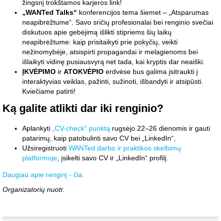
žingsnį trokštamos karjeros link!
„WANTed Talks“
konferencijos tema šiemet – „Atsparumas
neapibrėžtume“. Savo sričių profesionalai bei renginio svečiai
diskutuos apie gebėjimą išlikti stipriems šių laikų
neapibrėžtume: kaip prisitaikyti prie pokyčių, veikti
nežinomybėje, atsispirti propagandai ir melagienoms bei
išlaikyti vidinę pusiausvyrą net tada, kai kryptis dar neaiški.
ĮKVĖPIMO
ir
ATOKVĖPIO
erdvėse bus galima įsitraukti į
interaktyvias veiklas, pažinti, sužinoti, išbandyti ir atsipūsti.
Kviečiame patirti!
Ką galite atlikti dar iki renginio?
Aplankyti
„CV-check“ punktą
rugsėjo 22–26 dienomis ir gauti
patarimų, kaip patobulinti savo CV bei „LinkedIn“,
Užsiregistruoti
WANTed darbo ir praktikos skelbimų
platformoje
, įsikelti savo CV ir „LinkedIn“ profilį.
Daugiau apie renginį - čia.
Organizatorių nuotr.