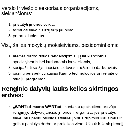
Verslo ir viešojo sektoriaus organizacijoms,
siekiančioms:
pristatyti įmonės veiklą;
formuoti savo įvaizdį tarp jaunimo;
pritraukti talentus.
Visų šalies mokyklų moksleiviams, besidomintiems:
ateities darbo rinkos tendencijomis, jų laukiančiomis
specialybėmis bei kuriamomis inovacijomis;
susipažinti su žymiausiais Lietuvos ir užsienio darbdaviais;
pažinti perspektyviausias Kauno technologijos universiteto
studijų programas.
Renginio dalyvių lauks kelios skirtingos
erdvės:
„WANTed meets WANTed“
kontaktų apsikeitimo erdvėje
renginyje dalyvaujančios įmonės ir organizacijos pristatys
save, bus pasiruošusios atsakyti į visus rūpimus klausimus ir
galbūt pasiūlys darbo ar praktikos vietą. Užsuk ir ženk pirmąjį