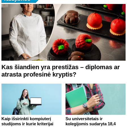
Kas šiandien yra prestižas – diplomas ar
atrasta profesinė kryptis?
Kaip išsirinkti kompiuterį
Su universitetais ir
studijoms ir kurie kriterijai
kolegijomis sudaryta 18,4