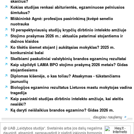
skaičius?
Kokias studijas renkasi abiturientės, egzaminuose pelniusios
šimtukus?
Miškininkė Agnė: profesijos pasirinkimą įkvėpė senelio
nuotrauka
10 perspektyviausių studijų krypčių dirbtinio intelekto amžiuje
Stojimo prašymas 2026 m.: aktualūs patarimai stojantiems ir
dažnos klaidos
Ko tikėtis šiemet stojant į aukštąsias mokyklas? 2025 m.
konkursiniai balai
Skelbiami paskutiniai valstybinių brandos egzaminų rezultatai
Kaip užpildyti LAMA BPO stojimo prašymą 2026 metais? Gidas
stojantiesiems
Diplomas kišenėje, o kas toliau? Atsakymas - tūkstančiams
jaunuolių
Biologijos egzamino rezultatus Lietuvos mastu mokytojas vadina
tragedija
Kaip pasirinkti studijas dirbtinio intelekto amžiuje, kai ateitis
neaiški?
Ką daryti neišlaikius brandos egzamino? Gidas 2026 m.
daugiau naujienų
@ UAB „Leidybos studija“. Svetainės arba jos dalių negalima
dauginti, atgaminti, perspausdinti ir platinti jokiomis formomis