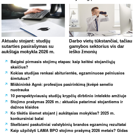
Aktualu stojant: studijų
Darbo vietų tūkstančiai, tačiau
sutarties pasirašymas su
gamybos sektorius vis dar
aukštąja mokykla 2026 m.
ieško žmonių
Baigėsi pirmasis stojimų etapas: kaip keitėsi stojančiųjų
skaičius?
Kokias studijas renkasi abiturientės, egzaminuose pelniusios
šimtukus?
Miškininkė Agnė: profesijos pasirinkimą įkvėpė senelio
nuotrauka
10 perspektyviausių studijų krypčių dirbtinio intelekto amžiuje
Stojimo prašymas 2026 m.: aktualūs patarimai stojantiems ir
dažnos klaidos
Ko tikėtis šiemet stojant į aukštąsias mokyklas? 2025 m.
konkursiniai balai
Skelbiami paskutiniai valstybinių brandos egzaminų rezultatai
Kaip užpildyti LAMA BPO stojimo prašymą 2026 metais? Gidas