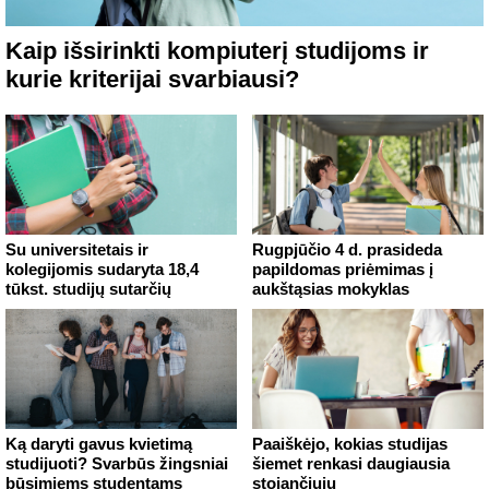
Kaip išsirinkti kompiuterį studijoms ir
kurie kriterijai svarbiausi?
Su universitetais ir
Rugpjūčio 4 d. prasideda
kolegijomis sudaryta 18,4
papildomas priėmimas į
tūkst. studijų sutarčių
aukštąsias mokyklas
Ką daryti gavus kvietimą
Paaiškėjo, kokias studijas
studijuoti? Svarbūs žingsniai
šiemet renkasi daugiausia
būsimiems studentams
stojančiųjų