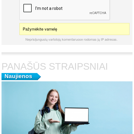
Pažymėkite varnelę
Neprisijungusių vartotojų komentaruose rodomas jų IP adresas.
PANAŠŪS STRAIPSNIAI
Naujienos