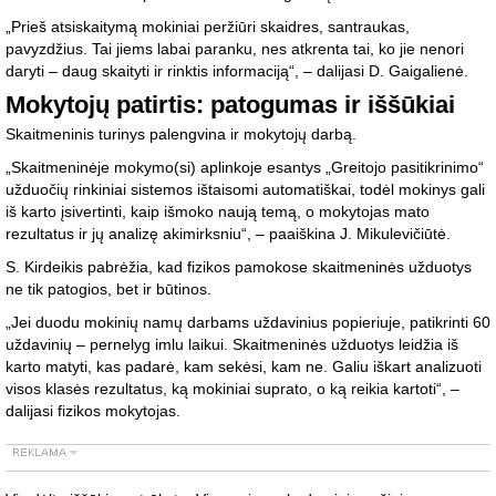
„Prieš atsiskaitymą mokiniai peržiūri skaidres, santraukas,
pavyzdžius. Tai jiems labai paranku, nes atkrenta tai, ko jie nenori
daryti – daug skaityti ir rinktis informaciją“, – dalijasi D. Gaigalienė.
Mokytojų patirtis: patogumas ir iššūkiai
Skaitmeninis turinys palengvina ir mokytojų darbą.
„Skaitmeninėje mokymo(si) aplinkoje esantys „Greitojo pasitikrinimo“
užduočių rinkiniai sistemos ištaisomi automatiškai, todėl mokinys gali
iš karto įsivertinti, kaip išmoko naują temą, o mokytojas mato
rezultatus ir jų analizę akimirksniu“, – paaiškina J. Mikulevičiūtė.
S. Kirdeikis pabrėžia, kad fizikos pamokose skaitmeninės užduotys
ne tik patogios, bet ir būtinos.
„Jei duodu mokinių namų darbams uždavinius popieriuje, patikrinti 60
uždavinių – pernelyg imlu laikui. Skaitmeninės užduotys leidžia iš
karto matyti, kas padarė, kam sekėsi, kam ne. Galiu iškart analizuoti
visos klasės rezultatus, ką mokiniai suprato, o ką reikia kartoti“, –
dalijasi fizikos mokytojas.