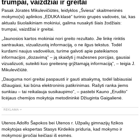
trumpai, vaizdžiai ir greitai
Pasak Jūratės Mikulevičiūtės, leidyklos „Šviesa“ skaitmeninės
mokymo(si) aplinkos „EDUKA klasė“ turinio grupės vadovės, tai, kas
aktualu šiuolaikiniam mokiniui, galima nusakyti šiais žodžiais:
trumpai, vaizdžiai ir greitai.
„Jaunosios kartos mokiniai nori greito rezultato. Jie linkę rinktis
santraukas, vizualizuotą informaciją, o ne ilgus tekstus. Todėl
kurdami naujus vadovėlius, turime galvoti apie pateikiamos
informacijos „dozavimą“ – ją skaidyti į mažesnes porcijas, gausiai
vizualizuoti, suteikti kuo greitesnę grįžtamąją informaciją“, – teigia J.
Mikulevičiūtė.
„Dauguma nori greitai paspausti ir gauti atsakymą, todėl labiausiai
džiaugiasi, kai būna elektroninis patikrinimas. Rašyti ranka jiems
sunkiau – tai reikalauja susikaupimo“, – pastebi Kauno „Erudito“
licėjaus chemijos mokytoja metodininkė Džiuginta Gaigalienė.
Utenos Adolfo Šapokos bei Utenos r. Užpalių gimnazijų fizikos
mokytojas ekspertas Stasys Kirdeikis priduria, kad mokymo ir
mokymosi įpročiai keičiasi iš esmės.