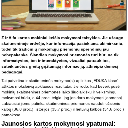
Z ir Alfa kartos mokiniai keičia mokymosi taisykles. Jie užaugo
skaitmeninėje erdvėje, kur informacija pasiekiama akimirksniu,
todėl tik tradicinių mokomųjų priemonių sprendimų jau
nebepakanka. Šiandien mokymosi priemonės turi būti ne tik
informatyvios, bet ir interaktyvios, vizualiai patrauklios,
suteikiančios greitą grįžtamąją informaciją, atkreipia dėmesį
pedagogai.
Tai patvirtina ir skaitmeninės mokymo(si) aplinkos „EDUKA klasė“
atliktos moksleivių apklausos rezultatai. Jie rodo, kad beveik pusė
mokinių skaitmenines priemones laiko šiuolaikišku ir veiksmingu
mokymosi būdu, o 44 proc. teigia, jog jos daro mokymąsi įdomesnį.
Labiausiai jiems patinka skaitmenines priemones naudoti užsienio
kalbų (36,8 proc.), istorijos (35,7 proc.) ir lietuvių kalbos (34,6 proc.)
pamokose.
Jaunosios kartos mokymosi ypatumai: