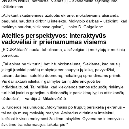
Vis dėlto iššūkių netrūksta. Vienas jų – akademinio sąžiningumo
užtikrinimas.
„Atliekant skaitmenines užduotis ekrane, moksleiviams atsiranda
pagunda naudotis dirbtiniu intelektu. Mokytojo darbas – užtikrinti, kad
mokinys naudotųsi tik savo galva“, – sako D. Gaigalienė.
Ateities perspektyvos: interaktyvūs
vadovėliai ir prieinamumas visiems
„EDUKA klasė“ nuolat tobulinama, atsižvelgiant į mokytojų ir mokinių
poreikius.
„Tai apima ne tik turinį, bet ir funkcionalumą. Siekiame, kad mūsų
įdiegti įrankiai padėtų mokytojams: taupytų jų laiką, pavyzdžiui,
taisant darbus, suteiktų duomenų, reikalingų sprendimams priimti.
Vis dar aktuali išlieka ir galimybė turinį diferencijuoti bei
individualizuoti. Tai reiškia, kad kiekvienos temos užduočių rinkinyje
turi būti įvairius gebėjimus tikrinančių ir pasiekimų lygius atitinkančių
užduočių“, – vardija J. Mikulevičiūtė.
S. Kirdeikis reziumuoja: „Mokymasis po truputį persikelia į ekranus –
tai nauja mūsų mokyklų realybė. Atsiradus dirbtiniam intelektui,
keičiasi ir visos mokymosi žaidimo taisyklės. Gyvename intensyvios
švietimo transformacijos laikotarpiu.“