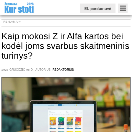
El. parduotuvė
Kaip mokosi Z ir Alfa kartos bei
kodėl joms svarbus skaitmeninis
Konkursinio balo skaičiuoklė
Žurnalas KUR STOTI
Žurnalas KUO BŪTI
FORUMAS
Naujienos
Svarbiausios datos
Apie studijas užsienyje
Testai
turinys?
Universitetų sritis
2025 GRUODŽIO 08 D., AUTORIUS:
REDAKTORIUS
Kolegijų sritis
Profesinių mokyklų sritis