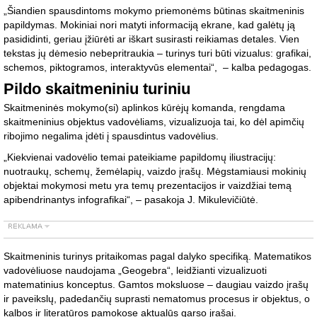
„Šiandien spausdintoms mokymo priemonėms būtinas skaitmeninis
papildymas. Mokiniai nori matyti informaciją ekrane, kad galėtų ją
pasididinti, geriau įžiūrėti ar iškart susirasti reikiamas detales. Vien
tekstas jų dėmesio nebepritraukia – turinys turi būti vizualus: grafikai,
schemos, piktogramos, interaktyvūs elementai“, – kalba pedagogas.
Pildo skaitmeniniu turiniu
Skaitmeninės mokymo(si) aplinkos kūrėjų komanda, rengdama
skaitmeninius objektus vadovėliams, vizualizuoja tai, ko dėl apimčių
ribojimo negalima įdėti į spausdintus vadovėlius.
„Kiekvienai vadovėlio temai pateikiame papildomų iliustracijų:
nuotraukų, schemų, žemėlapių, vaizdo įrašų. Mėgstamiausi mokinių
objektai mokymosi metu yra temų prezentacijos ir vaizdžiai temą
apibendrinantys infografikai“, – pasakoja J. Mikulevičiūtė.
Skaitmeninis turinys pritaikomas pagal dalyko specifiką. Matematikos
vadovėliuose naudojama „Geogebra“, leidžianti vizualizuoti
matematinius konceptus. Gamtos moksluose – daugiau vaizdo įrašų
ir paveikslų, padedančių suprasti nematomus procesus ir objektus, o
kalbos ir literatūros pamokose aktualūs garso įrašai.