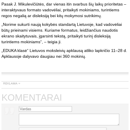
Pasak J. Mikulevičiūtės, dar vienas itin svarbus šių laikų prioritetas –
interaktyvaus formato vadovėliai, pritaikyti mokiniams, turintiems
regos negalią ar disleksiją bei kitų mokymosi sutrikimų.
„Norime sukurti naują kokybės standartą Lietuvoje, kad vadovėliai
būtų prieinami visiems. Kuriame formatus, leidžiančius naudotis
ekrano skaitytuvais, įgarsinti tekstą, pritaikyti turinį disleksiją
turintiems mokiniams“, – teigia ji.
„EDUKA klasė“ Lietuvos moksleivių apklausą atliko lapkričio 11–28 d.
Apklausoje dalyvavo daugiau nei 360 mokinių.
KOMENTARAI