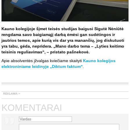
Kauno kolegijoje šįmet teisės studijas baigusi Sigutė Nėniūtė
rengdama savo baigiamąjį darbą ėmėsi gan sudėtingos ir
jautrios temos, apie kurią vis dar yra manančių, jog diskutuoti
yra tabu, gėda, nepridera. „Mano darbo tema – „Lyties keitimo
teisinis reguliavimas“, – pristato pašnekovė.
Apie absolventės įžvalgas kviečiame skaityti
Kauno kolegijos
elektroniniame leidinyje „Diktum faktum“
.
KOMENTARAI