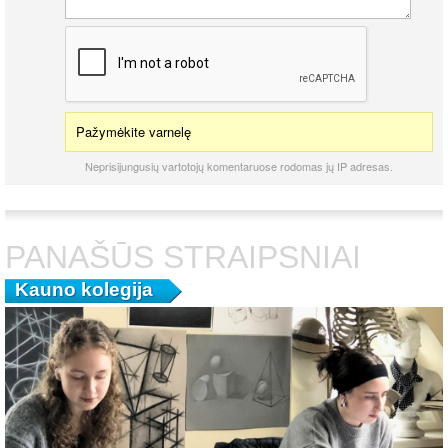
Pažymėkite varnelę
Neprisijungusių vartotojų komentaruose rodomas jų IP adresas.
PANAŠŪS STRAIPSNIAI
Kauno kolegija