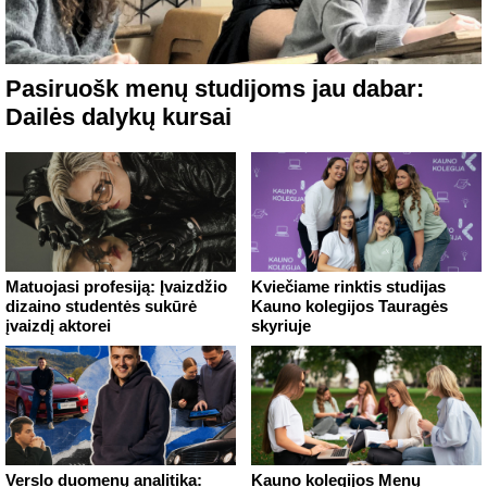
Pasiruošk menų studijoms jau dabar:
Dailės dalykų kursai
Matuojasi profesiją: Įvaizdžio
Kviečiame rinktis studijas
dizaino studentės sukūrė
Kauno kolegijos Tauragės
įvaizdį aktorei
skyriuje
Verslo duomenų analitika:
Kauno kolegijos Menų