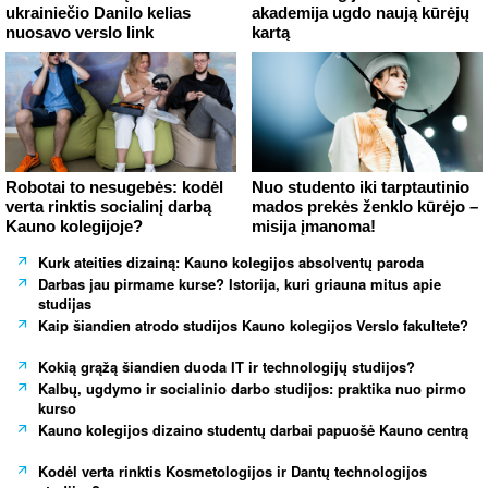
ukrainiečio Danilo kelias
akademija ugdo naują kūrėjų
nuosavo verslo link
kartą
Robotai to nesugebės: kodėl
Nuo studento iki tarptautinio
verta rinktis socialinį darbą
mados prekės ženklo kūrėjo –
Kauno kolegijoje?
misija įmanoma!
Kurk ateities dizainą: Kauno kolegijos absolventų paroda
Darbas jau pirmame kurse? Istorija, kuri griauna mitus apie
studijas
Kaip šiandien atrodo studijos Kauno kolegijos Verslo fakultete?
Kokią grąžą šiandien duoda IT ir technologijų studijos?
Kalbų, ugdymo ir socialinio darbo studijos: praktika nuo pirmo
kurso
Kauno kolegijos dizaino studentų darbai papuošė Kauno centrą
Kodėl verta rinktis Kosmetologijos ir Dantų technologijos