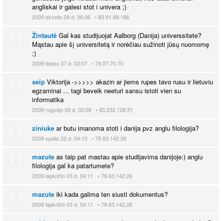
angliskai ir galesi stot i univera ;)
2009 birželio 29 d. 06:06 • 83.91.89.186
Žintautė
Gal kas studijuojat Aalborg (Danija) universsitete?
Mąstau apie šį universitetą ir norėčiau sužinoti jūsų nuomomę
;)
2009 liepos 07 d. 02:07 • 78.57.70.70
seip
Viktorija ->>>>> akazin ar jiems rupes tavo rusu ir lietuviu
egzaminai ... tagi beveik neeturi sansu istoti vien su
informatika
2009 rugsėjo 05 d. 02:09 • 85.232.128.51
ziniuke
ar butu imanoma stoti i danija pvz anglu filologija?
2009 spalio 22 d. 04:10 • 78.63.142.26
mazute
as taip pat mastau apie studijavima danijoje:) anglu
filologija gal ka patartumete?
2009 lapkričio 03 d. 04:11 • 78.63.142.26
mazute
iki kada galima ten siusti dokumentus?
2009 lapkričio 03 d. 04:11 • 78.63.142.26