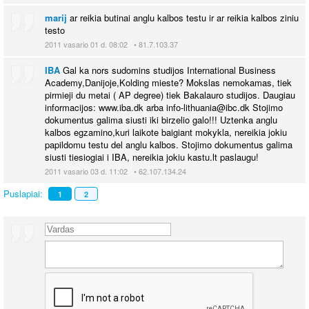
marij
ar reikia butinai anglu kalbos testu ir ar reikia kalbos ziniu
testo
2011 vasario 01 d. 08:02 • 81.7.103.37
IBA
Gal ka nors sudomins studijos International Business
Academy,Danijoje,Kolding mieste? Mokslas nemokamas, tiek
pirmieji du metai ( AP degree) tiek Bakalauro studijos. Daugiau
informacijos: www.iba.dk arba info-lithuania@ibc.dk Stojimo
dokumentus galima siusti iki birzelio galo!!! Uztenka anglu
kalbos egzamino,kuri laikote baigiant mokykla, nereikia jokiu
papildomu testu del anglu kalbos. Stojimo dokumentus galima
siusti tiesiogiai i IBA, nereikia jokiu kastu.lt paslaugu!
2011 vasario 03 d. 11:02 • 62.107.134.24
Puslapiai:
1
2