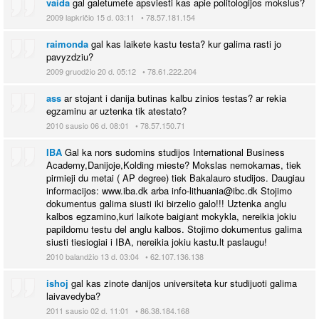
vaida
gal galetumete apsviesti kas apie politologijos mokslus?
2009 lapkričio 15 d. 03:11 • 78.57.181.154
raimonda
gal kas laikete kastu testa? kur galima rasti jo
pavyzdziu?
2009 gruodžio 20 d. 05:12 • 78.61.222.204
ass
ar stojant i danija butinas kalbu zinios testas? ar rekia
egzaminu ar uztenka tik atestato?
2010 sausio 06 d. 08:01 • 78.57.150.71
IBA
Gal ka nors sudomins studijos International Business
Academy,Danijoje,Kolding mieste? Mokslas nemokamas, tiek
pirmieji du metai ( AP degree) tiek Bakalauro studijos. Daugiau
informacijos: www.iba.dk arba info-lithuania@ibc.dk Stojimo
dokumentus galima siusti iki birzelio galo!!! Uztenka anglu
kalbos egzamino,kuri laikote baigiant mokykla, nereikia jokiu
papildomu testu del anglu kalbos. Stojimo dokumentus galima
siusti tiesiogiai i IBA, nereikia jokiu kastu.lt paslaugu!
2010 balandžio 13 d. 03:04 • 62.107.136.138
ishoj
gal kas zinote danijos universiteta kur studijuoti galima
laivavedyba?
2011 sausio 02 d. 11:01 • 86.38.184.168