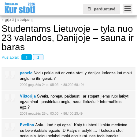
El. parduotuvė
« grįžti į straipsnį
Studentams Lietuvoje – tyla nuo
23 valandos, Danijoje – sauna ir
baras
Konkursinio balo skaičiuoklė
Žurnalas KUR STOTI
Žurnalas KUO BŪTI
FORUMAS
Naujienos
Svarbiausios datos
Apie studijas užsienyje
Testai
Puslapiai:
1
2
Universitetų sritis
panele
Noriu paklausti ar verta stoti y danijos koledza kai moki
Kolegijų sritis
anglu ne itin gerai..?
2009 gegužės 24 d. 05:05 • 88.222.68.194
Profesinių mokyklų sritis
Viktorija
Sveiki, norejau paklausti, ar stojant jiems rupi laikyti
egzaminai - pasirinkau anglu, rusu, lietuviu ir informatikos
egz.?
2009 gegužės 26 d. 03:05 • 86.100.25.49
Evelina
Asku, kad rupi egzai. Kaip tu istosi i kokia medicina
su belenkokiais egzais :D Patys mastykit... I koledza stoti
geriausia, jeigu nelabai moki angliskai, nes tada ismoksi