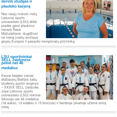
derinti studijas ir
plaukiko karjerą
Nuo naujų mokslo metų
Lietuvos sporto
universitete (LSU) dirbti
pradės garsi plaukimo
trenerė Rasa
Mažutaitienė, išugdžiusi
ne vieną įvairių amžiaus
grupių Europos ir pasaulio čempionatų prizininką.
LSU sportininkai
SELL žaidynėse
pelnė net 46
medalius
Kaune baigėsi vienas
didžiausių Baltijos šalių
studentų sporto renginys
– XXXIX SELL žaidynės.
Jose Lietuvos sporto
universiteto (LSU) rinktinė
iškovojo net 46 medalius
(18 aukso, 13 sidabro ir 15 bronzos) ir bendroje įskaitoje užėmė antrą
vietą.