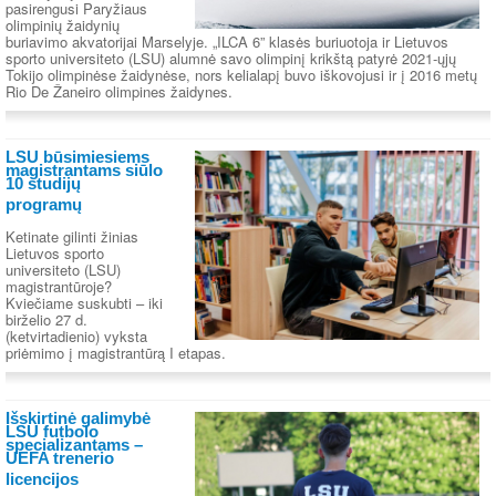
pasirengusi Paryžiaus
olimpinių žaidynių
buriavimo akvatorijai Marselyje. „ILCA 6” klasės buriuotoja ir Lietuvos
sporto universiteto (LSU) alumnė savo olimpinį krikštą patyrė 2021-ųjų
Tokijo olimpinėse žaidynėse, nors kelialapį buvo iškovojusi ir į 2016 metų
Rio De Žaneiro olimpines žaidynes.
LSU būsimiesiems
magistrantams siūlo
10 studijų
programų
Ketinate gilinti žinias
Lietuvos sporto
universiteto (LSU)
magistrantūroje?
Kviečiame suskubti – iki
birželio 27 d.
(ketvirtadienio) vyksta
priėmimo į magistrantūrą I etapas.
Išskirtinė galimybė
LSU futbolo
specializantams –
UEFA trenerio
licencijos