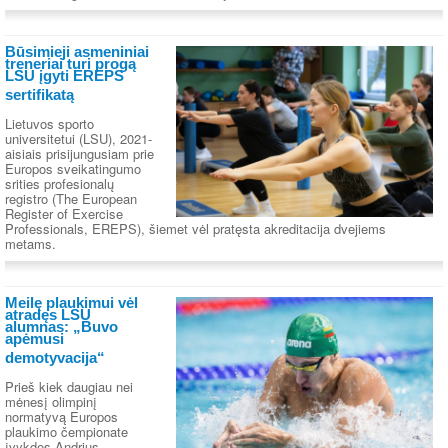
Būsimieji asmeniniai
treneriai turi progą
LSU įgyti EREPS
sertifikatą
Lietuvos sporto
universitetui (LSU), 2021-
aisiais prisijungusiam prie
Europos sveikatingumo
srities profesionalų
registro (The European
Register of Exercise
Professionals, EREPS), šiemet vėl pratęsta akreditacija dvejiems
metams.
Meilę plaukimui vėl
atradęs LSU
alumnas: „Buvo
apėmusi
demotyvacija“
Prieš kiek daugiau nei
mėnesį olimpinį
normatyvą Europos
plaukimo čempionate
įvykdęs Andrius