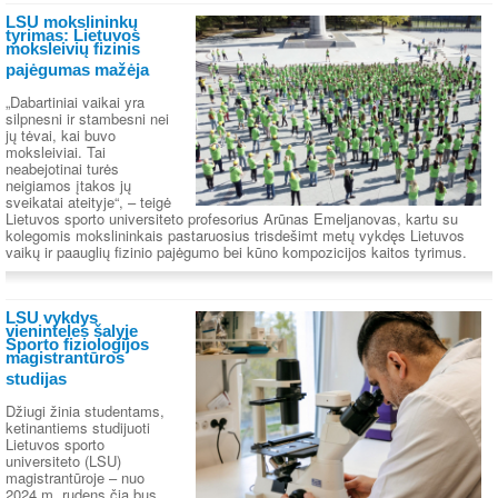
LSU mokslininkų
tyrimas: Lietuvos
moksleivių fizinis
pajėgumas mažėja
„Dabartiniai vaikai yra
silpnesni ir stambesni nei
jų tėvai, kai buvo
moksleiviai. Tai
neabejotinai turės
neigiamos įtakos jų
sveikatai ateityje“, – teigė
Lietuvos sporto universiteto profesorius Arūnas Emeljanovas, kartu su
kolegomis mokslininkais pastaruosius trisdešimt metų vykdęs Lietuvos
vaikų ir paauglių fizinio pajėgumo bei kūno kompozicijos kaitos tyrimus.
LSU vykdys
vieninteles šalyje
Sporto fiziologijos
magistrantūros
studijas
Džiugi žinia studentams,
ketinantiems studijuoti
Lietuvos sporto
universiteto (LSU)
magistrantūroje – nuo
2024 m. rudens čia bus