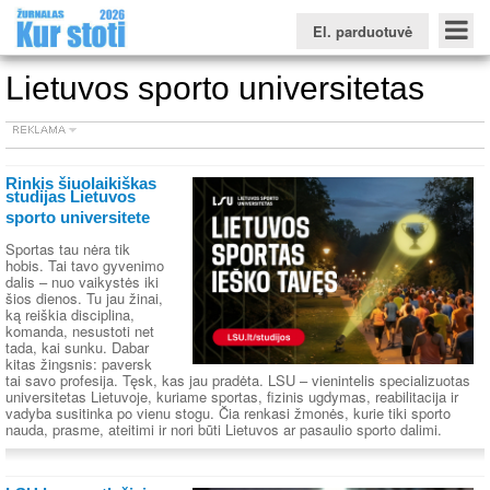
El. parduotuvė
Lietuvos sporto universitetas
Konkursinio balo skaičiuoklė
Žurnalas KUR STOTI
Žurnalas KUO BŪTI
Rinkis šiuolaikiškas
studijas Lietuvos
FORUMAS
Naujienos
Svarbiausios datos
Apie studijas užsienyje
Testai
sporto universitete
Universitetų sritis
Sportas tau nėra tik
hobis. Tai tavo gyvenimo
Kolegijų sritis
dalis – nuo vaikystės iki
šios dienos. Tu jau žinai,
Profesinių mokyklų sritis
ką reiškia disciplina,
komanda, nesustoti net
tada, kai sunku. Dabar
kitas žingsnis: paversk
tai savo profesija. Tęsk, kas jau pradėta. LSU – vienintelis specializuotas
universitetas Lietuvoje, kuriame sportas, fizinis ugdymas, reabilitacija ir
vadyba susitinka po vienu stogu. Čia renkasi žmonės, kurie tiki sporto
nauda, prasme, ateitimi ir nori būti Lietuvos ar pasaulio sporto dalimi.