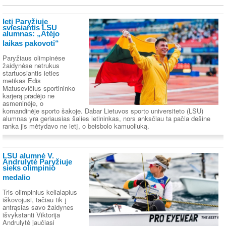
Ietį Paryžiuje
sviesiantis LSU
alumnas: „Atėjo
laikas pakovoti“
Paryžiaus olimpinėse
žaidynėse netrukus
startuosiantis ieties
metikas Edis
Matusevičius sportininko
karjerą pradėjo ne
asmeninėje, o
komandinėje sporto šakoje. Dabar Lietuvos sporto universiteto (LSU)
alumnas yra geriausias šalies ietininkas, nors anksčiau ta pačia dešine
ranka jis mėtydavo ne ietį, o beisbolo kamuoliuką.
LSU alumnė V.
Andrulytė Paryžiuje
sieks olimpinio
medalio
Tris olimpinius kelialapius
iškovojusi, tačiau tik į
antrąsias savo žaidynes
išvykstanti Viktorija
Andrulytė jaučiasi