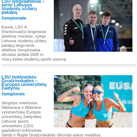
LSU lengvaatlečiai –
pirmi Lietuvos
studentų uždarų
patalpų
čempionate
Kaune, LSU A.
Stanislovaičio lengvosios
atletikos manieže, vykęs
Lietuvos studentų uždarų
patalpų lengvosios
atletikos čempionatas
oficialiai atidarė 2025 m.
mūsų šalies studentų sporto sezoną.
LSU tinklininkės
Grudzinskaitės –
Europos universitetų
žaidynių
čempionės
Vengrijos miestuose
Debrecene ir Miškolce
vykstančiose Europos
universitetų žaidynėse
Lietuvos sporto
universiteto (LSU)
paplūdimio tinklininkės
Gerda ir Rugilė Grudzinskaitės iškovojo aukso medalius.