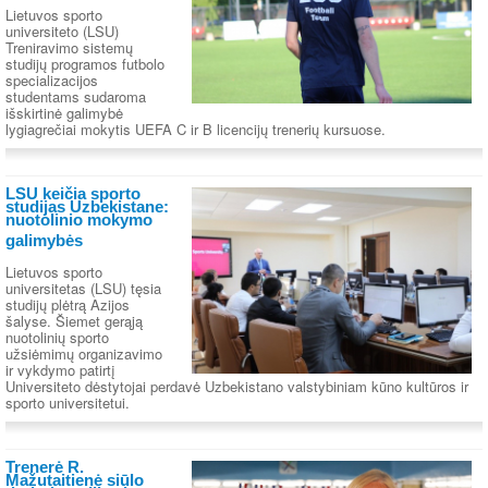
Lietuvos sporto
universiteto (LSU)
Treniravimo sistemų
studijų programos futbolo
specializacijos
studentams sudaroma
išskirtinė galimybė
lygiagrečiai mokytis UEFA C ir B licencijų trenerių kursuose.
LSU keičia sporto
studijas Uzbekistane:
nuotolinio mokymo
galimybės
Lietuvos sporto
universitetas (LSU) tęsia
studijų plėtrą Azijos
šalyse. Šiemet gerąją
nuotolinių sporto
užsiėmimų organizavimo
ir vykdymo patirtį
Universiteto dėstytojai perdavė Uzbekistano valstybiniam kūno kultūros ir
sporto universitetui.
Trenerė R.
Mažutaitienė siūlo