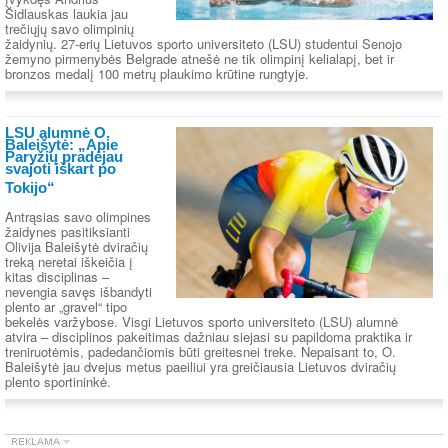
Šidlauskas laukia jau
trečiųjų savo olimpinių
žaidynių. 27-erių Lietuvos sporto universiteto (LSU) studentui Senojo
žemyno pirmenybės Belgrade atnešė ne tik olimpinį kelialapį, bet ir
bronzos medalį 100 metrų plaukimo krūtine rungtyje.
LSU alumnė O.
Baleišytė: „Apie
Paryžių pradėjau
svajoti iškart po
Tokijo“
Antrąsias savo olimpines
žaidynes pasitiksianti
Olivija Baleišytė dviračių
treką neretai iškeičia į
kitas disciplinas –
nevengia savęs išbandyti
plento ar „gravel“ tipo
bekelės varžybose. Visgi Lietuvos sporto universiteto (LSU) alumnė
atvira – disciplinos pakeitimas dažniau siejasi su papildoma praktika ir
treniruotėmis, padedančiomis būti greitesnei treke. Nepaisant to, O.
Baleišytė jau dvejus metus paeiliui yra greičiausia Lietuvos dviračių
plento sportininkė.