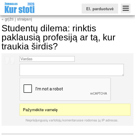
El. parduotuvė
« grįžti į straipsnį
Studentų dilema: rinktis
paklausią profesiją ar tą, kur
traukia širdis?
Konkursinio balo skaičiuoklė
Žurnalas KUR STOTI
Žurnalas KUO BŪTI
FORUMAS
Naujienos
Svarbiausios datos
Apie studijas užsienyje
Testai
Universitetų sritis
Kolegijų sritis
Profesinių mokyklų sritis
Pažymėkite varnelę
Neprisijungusių vartotojų komentaruose rodomas jų IP adresas.