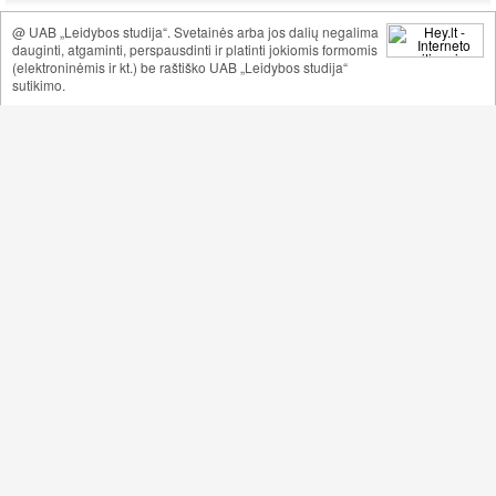
@ UAB „Leidybos studija“. Svetainės arba jos dalių negalima
dauginti, atgaminti, perspausdinti ir platinti jokiomis formomis
(elektroninėmis ir kt.) be raštiško UAB „Leidybos studija“
sutikimo.