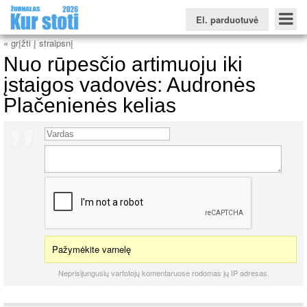
El. parduotuvė
« grįžti į straipsnį
Nuo rūpesčio artimuoju iki
įstaigos vadovės: Audronės
Plačenienės kelias
Konkursinio balo skaičiuoklė
Žurnalas KUR STOTI
Žurnalas KUO BŪTI
FORUMAS
Naujienos
Svarbiausios datos
Apie studijas užsienyje
Testai
Universitetų sritis
Kolegijų sritis
Profesinių mokyklų sritis
Pažymėkite varnelę
Neprisijungusių vartotojų komentaruose rodomas jų IP adresas.