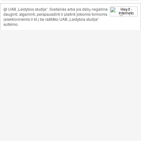
@ UAB „Leidybos studija“. Svetainės arba jos dalių negalima
dauginti, atgaminti, perspausdinti ir platinti jokiomis formomis
(elektroninėmis ir kt.) be raštiško UAB „Leidybos studija“
sutikimo.