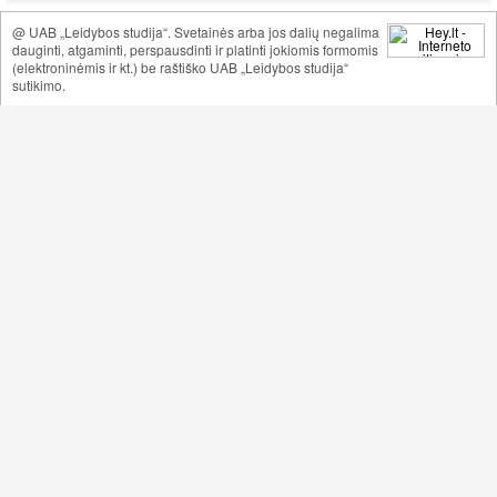
@ UAB „Leidybos studija“. Svetainės arba jos dalių negalima
dauginti, atgaminti, perspausdinti ir platinti jokiomis formomis
(elektroninėmis ir kt.) be raštiško UAB „Leidybos studija“
sutikimo.