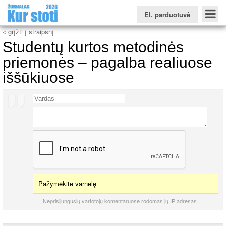
El. parduotuvė
« grįžti į straipsnį
Studentų kurtos metodinės
priemonės – pagalba realiuose
iššūkiuose
Konkursinio balo skaičiuoklė
Žurnalas KUR STOTI
Žurnalas KUO BŪTI
FORUMAS
Naujienos
Svarbiausios datos
Apie studijas užsienyje
Testai
Universitetų sritis
Kolegijų sritis
Profesinių mokyklų sritis
Pažymėkite varnelę
Neprisijungusių vartotojų komentaruose rodomas jų IP adresas.