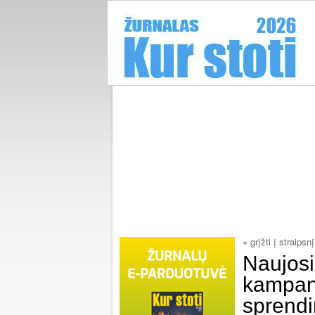
« grįžti į straipsnį
Naujos
kampani
sprend