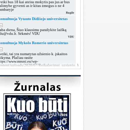
veiki bus 18 kai ateisu mokytis pas jus ar bus
alimybe gyventi as ir kitas zmogus o ne 4
ambaryje
Rugile
onsultuoja Vytauto Didžiojo universitetas
..
aba diena, Šiuo klausimu parašykite laišką
du@vdu.lt. Sėkmės! VDU
VDU
onsultuoja Mykolo Romerio universitetas
..
veiki, tai yra numatytas užsienio k. įskaitos
aikyma. Plačiau rasite
ttps://www.mruni.eu/wp-
ontent/uploads/2020/07/Reikalavimai_uzsienio_kalbos_iskaitai_2018.pdf
MRU konsultacijos
onsultuoja Lietuvos sveikatos mokslų
niversitetas
..
aba diena, tokiu klausimu rekomenduojame po
utarties pasirašymo kreiptis į dekanatą prieš
rupių suformavimą arba teikti prašymą dėl
rupės keitimo, kai grupės jau bus aiškios.
LSMU SRT
onsultuoja Klaipėdos valstybinė kolegija
..
aba diena, taip, galite susisiekti su mumis šiais
ontaktais:
ttps://www.kvk.lt/stojantiesiems/priemimas-i-