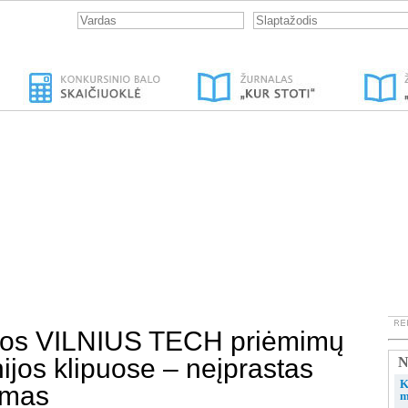
ios VILNIUS TECH priėmimų
jos klipuose – neįprastas
N
K
imas
m