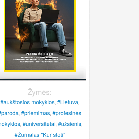
stoti į pasieniečių mokyklą?
Rokas
onsultuoja Lietuvos policijos mokykla
..
veiki, paskambinkite 070060076.
LPM
Žymės:
#aukštosios mokyklos
#Lietuva
,
,
#paroda
#priėmimas
#profesinės
,
,
okyklos
#universitetai
#užsienis
,
,
,
#Žurnalas "Kur stoti"