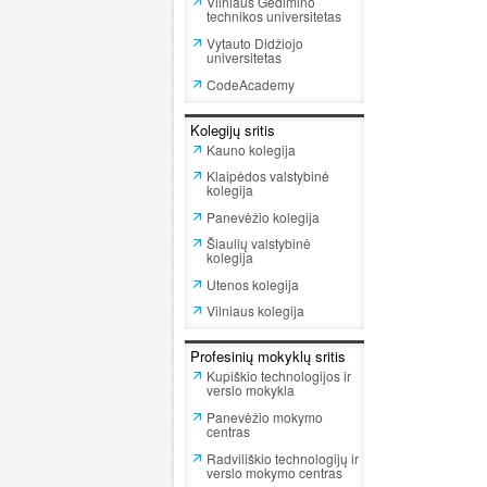
Vilniaus Gedimino
technikos universitetas
Vytauto Didžiojo
universitetas
CodeAcademy
Kolegijų sritis
Kauno kolegija
Klaipėdos valstybinė
kolegija
Panevėžio kolegija
Šiaulių valstybinė
kolegija
Utenos kolegija
Vilniaus kolegija
Profesinių mokyklų sritis
Kupiškio technologijos ir
verslo mokykla
Panevėžio mokymo
centras
Radviliškio technologijų ir
verslo mokymo centras