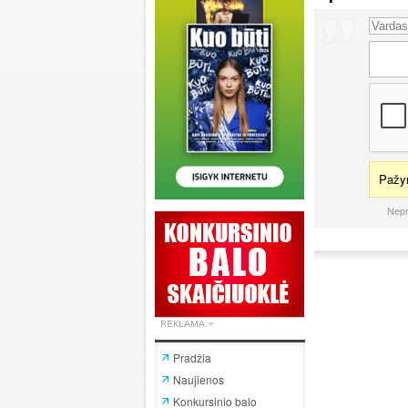
Pažym
Nepr
Pradžia
Naujienos
Konkursinio balo