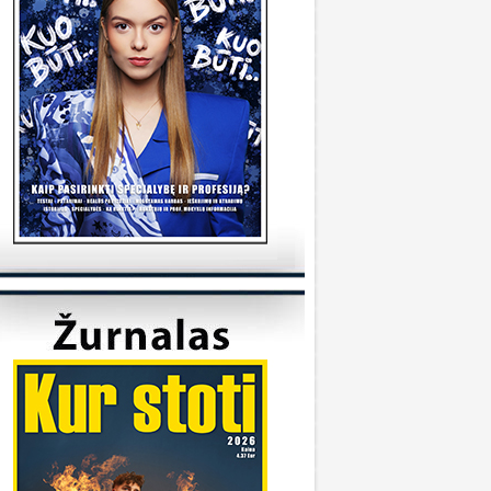
tudijas/
KVK
onsultuoja Utenos kolegija
veiki, kada reikėtu kreiptis del užskaitymu
alykų iš pabaigtos kolegijos/profesines
okyklos ? Ir kur reikia kreiptis? Ačiū
veiki, kreiptis reikia prasidėjus studijų metams
 katedrą, kuriai priklauso Jūsų studijų programa.
ėkmės
Sandra
onsultuoja Klaipėdos universitetas
..
iuo metu į Geografijos studijų programą priimti
 studentai.
KU
onsultuoja Vilniaus universitetas
..
aba diena, dėkojame už laišką. Dėl
ndividualaus studijų plano kreipkitės į
akulteto, kuriame studijuojate, studijų skyrių.
ontaktus galite rasti čia:
ttps://www.vu.lt/studentams/paslaugos-
tudentams/akademinis-konsultavimas.
VUpriemimas
onsultuoja Pasieniečių mokykla
veiki, norėjau pasiklaust jeigu turi anglų ir
ietuvių valstybinį, turi B kategorija, bet gal šiek
iek fiziškai silpnesnis esi tinkamas tarnybai? Ar
a prasme fizo įskaita yra pagrindinis dalykas