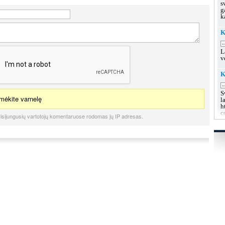
s
g
k
K
.
L
v
K
.
S
ėkite varnelę
l
h
c
isijungusių vartotojų komentaruose rodomas jų IP adresas.
K
u
.
L
s
g
g
K
.
L
k
h