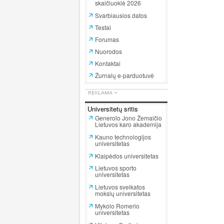
skaičiuoklė 2026
Svarbiausios datos
Testai
Forumas
Nuorodos
Kontaktai
Žurnalų e-parduotuvė
Universitetų sritis
Generolo Jono Žemaičio
Lietuvos karo akademija
Kauno technologijos
universitetas
Klaipėdos universitetas
Lietuvos sporto
universitetas
Lietuvos sveikatos
mokslų universitetas
Mykolo Romerio
universitetas