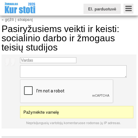
El. parduotuvė
« grįžti į straipsnį
Pasiryžusiems veikti ir keisti:
socialinio darbo ir žmogaus
teisių studijos
Konkursinio balo skaičiuoklė
Žurnalas KUR STOTI
Žurnalas KUO BŪTI
FORUMAS
Naujienos
Svarbiausios datos
Apie studijas užsienyje
Testai
Universitetų sritis
Kolegijų sritis
Profesinių mokyklų sritis
Pažymėkite varnelę
Neprisijungusių vartotojų komentaruose rodomas jų IP adresas.