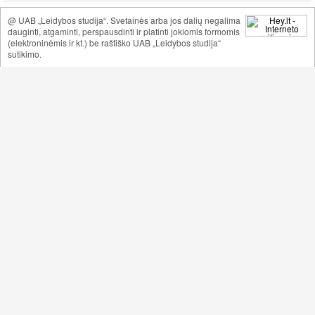
@ UAB „Leidybos studija“. Svetainės arba jos dalių negalima
dauginti, atgaminti, perspausdinti ir platinti jokiomis formomis
(elektroninėmis ir kt.) be raštiško UAB „Leidybos studija“
sutikimo.