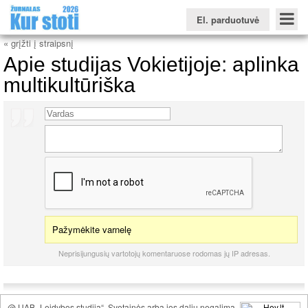
El. parduotuvė
« grįžti į straipsnį
Apie studijas Vokietijoje: aplinka
multikultūriška
Konkursinio balo skaičiuoklė
Žurnalas KUR STOTI
Žurnalas KUO BŪTI
FORUMAS
Naujienos
Svarbiausios datos
Apie studijas užsienyje
Testai
Universitetų sritis
Kolegijų sritis
Profesinių mokyklų sritis
Pažymėkite varnelę
Neprisijungusių vartotojų komentaruose rodomas jų IP adresas.
@ UAB „Leidybos studija“. Svetainės arba jos dalių negalima