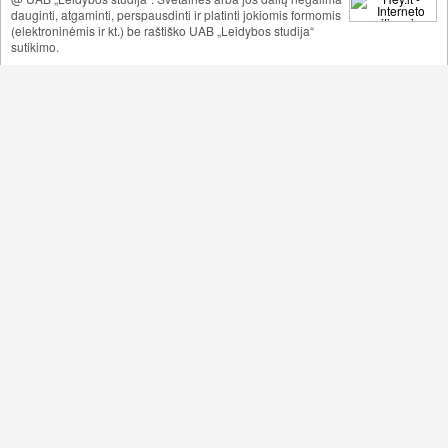
dauginti, atgaminti, perspausdinti ir platinti jokiomis formomis
(elektroninėmis ir kt.) be raštiško UAB „Leidybos studija“
sutikimo.