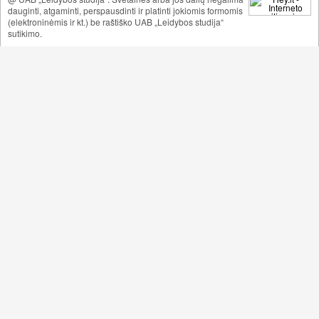
dauginti, atgaminti, perspausdinti ir platinti jokiomis formomis
(elektroninėmis ir kt.) be raštiško UAB „Leidybos studija“
sutikimo.