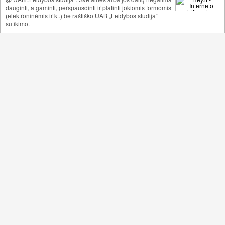
dauginti, atgaminti, perspausdinti ir platinti jokiomis formomis
(elektroninėmis ir kt.) be raštiško UAB „Leidybos studija“
sutikimo.