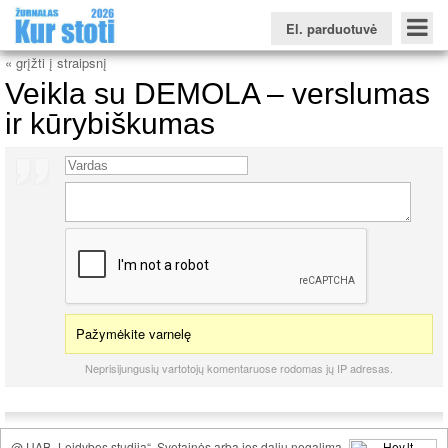
El. parduotuvė
« grįžti į straipsnį
Veikla su DEMOLA – verslumas
ir kūrybiškumas
Konkursinio balo skaičiuoklė
Žurnalas KUR STOTI
Žurnalas KUO BŪTI
FORUMAS
Naujienos
Svarbiausios datos
Apie studijas užsienyje
Testai
Universitetų sritis
Kolegijų sritis
Profesinių mokyklų sritis
Pažymėkite varnelę
Neprisijungusių vartotojų komentaruose rodomas jų IP adresas.
@ UAB „Leidybos studija“. Svetainės arba jos dalių negalima