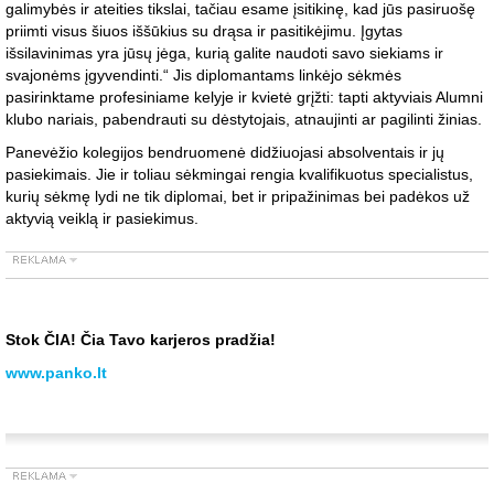
galimybės ir ateities tikslai, tačiau esame įsitikinę, kad jūs pasiruošę
priimti visus šiuos iššūkius su drąsa ir pasitikėjimu. Įgytas
išsilavinimas yra jūsų jėga, kurią galite naudoti savo siekiams ir
svajonėms įgyvendinti.“ Jis diplomantams linkėjo sėkmės
pasirinktame profesiniame kelyje ir kvietė grįžti: tapti aktyviais Alumni
klubo nariais, pabendrauti su dėstytojais, atnaujinti ar pagilinti žinias.
Panevėžio kolegijos bendruomenė didžiuojasi absolventais ir jų
pasiekimais. Jie ir toliau sėkmingai rengia kvalifikuotus specialistus,
kurių sėkmę lydi ne tik diplomai, bet ir pripažinimas bei padėkos už
aktyvią veiklą ir pasiekimus.
Stok ČIA! Čia Tavo karjeros pradžia!
www.panko.lt