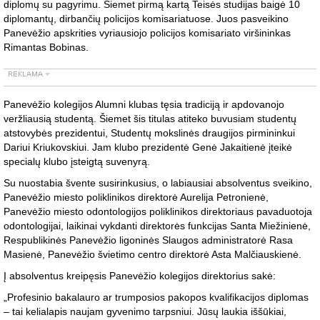
diplomų su pagyrimu. Šiemet pirmą kartą Teisės studijas baigė 10
diplomantų, dirbančių policijos komisariatuose. Juos pasveikino
Panevėžio apskrities vyriausiojo policijos komisariato viršininkas
Rimantas Bobinas.
Panevėžio kolegijos Alumni klubas tęsia tradiciją ir apdovanojo
veržliausią studentą. Šiemet šis titulas atiteko buvusiam studentų
atstovybės prezidentui, Studentų mokslinės draugijos pirmininkui
Dariui Kriukovskiui. Jam klubo prezidentė Genė Jakaitienė įteikė
specialų klubo įsteigtą suvenyrą.
Su nuostabia švente susirinkusius, o labiausiai absolventus sveikino,
Panevėžio miesto poliklinikos direktorė Aurelija Petronienė,
Panevėžio miesto odontologijos poliklinikos direktoriaus pavaduotoja
odontologijai, laikinai vykdanti direktorės funkcijas Santa Miežinienė,
Respublikinės Panevėžio ligoninės Slaugos administratorė Rasa
Masienė, Panevėžio švietimo centro direktorė Asta Malčiauskienė.
Į absolventus kreipęsis Panevėžio kolegijos direktorius sakė:
„Profesinio bakalauro ar trumposios pakopos kvalifikacijos diplomas
– tai kelialapis naujam gyvenimo tarpsniui. Jūsų laukia iššūkiai,