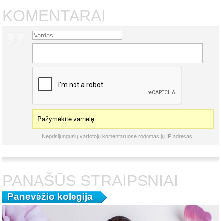
KOMENTARAI
Pažymėkite varnelę
Neprisijungusių vartotojų komentaruose rodomas jų IP adresas.
PANAŠŪS STRAIPSNIAI
Panevėžio kolegija