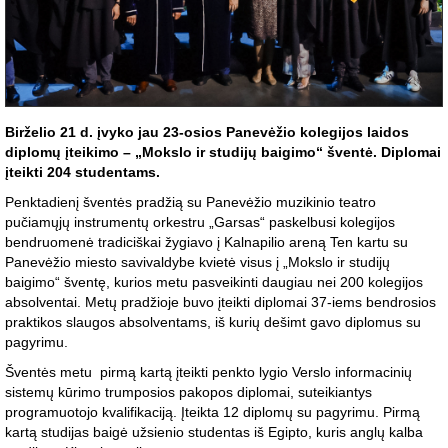
Birželio 21 d. įvyko jau 23-osios Panevėžio kolegijos laidos
diplomų įteikimo – „Mokslo ir studijų baigimo“ šventė. Diplomai
įteikti 204 studentams.
Penktadienį šventės pradžią su Panevėžio muzikinio teatro
pučiamųjų instrumentų orkestru „Garsas“ paskelbusi kolegijos
bendruomenė tradiciškai žygiavo į Kalnapilio areną Ten kartu su
Panevėžio miesto savivaldybe kvietė visus į „Mokslo ir studijų
baigimo“ šventę, kurios metu pasveikinti daugiau nei 200 kolegijos
absolventai. Metų pradžioje buvo įteikti diplomai 37-iems bendrosios
praktikos slaugos absolventams, iš kurių dešimt gavo diplomus su
pagyrimu.
Šventės metu pirmą kartą įteikti penkto lygio Verslo informacinių
sistemų kūrimo trumposios pakopos diplomai, suteikiantys
programuotojo kvalifikaciją. Įteikta 12 diplomų su pagyrimu. Pirmą
kartą studijas baigė užsienio studentas iš Egipto, kuris anglų kalba