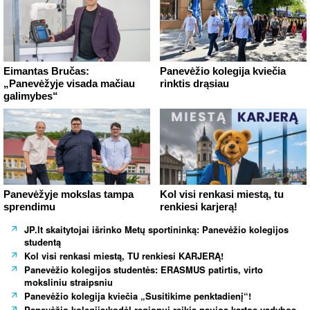
Eimantas Bručas:
Panevėžio kolegija kviečia
„Panevėžyje visada mačiau
rinktis drąsiau
galimybes“
Panevėžyje mokslas tampa
Kol visi renkasi miestą, tu
sprendimu
renkiesi karjerą!
JP.lt skaitytojai išrinko Metų sportininką: Panevėžio kolegijos
studentą
Kol visi renkasi miestą, TU renkiesi KARJERĄ!
Panevėžio kolegijos studentės: ERASMUS patirtis, virto
moksliniu straipsniu
Panevėžio kolegija kviečia „Susitikime penktadienį“!
Panevėžio kolegija:kodėl regionui reikia naujos kartos vadybos