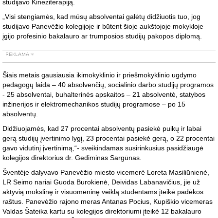
studijavo Kineziterapiją.
„Visi stengiamės, kad mūsų absolventai galėtų didžiuotis tuo, jog
studijavo Panevėžio kolegijoje ir būtent šioje aukštojoje mokykloje
įgijo profesinio bakalauro ar trumposios studijų pakopos diplomą.
Šiais metais gausiausia ikimokyklinio ir priešmokyklinio ugdymo
pedagogų laida – 40 absolvenčių, socialinio darbo studijų programos
- 25 absolventai, buhalterinės apskaitos – 21 absolventė, statybos
inžinerijos ir elektromechanikos studijų programose – po 15
absolventų.
Didžiuojamės, kad 27 procentai absolventų pasiekė puikų ir labai
gerą studijų įvertinimo lygį, 23 procentai pasiekė gerą, o 22 procentai
gavo vidutinį įvertinimą,“- sveikindamas susirinkusius pasidžiaugė
kolegijos direktorius dr. Gediminas Sargūnas.
Šventėje dalyvavo Panevėžio miesto vicemerė Loreta Masiliūnienė,
LR Seimo nariai Guoda Burokienė, Deividas Labanavičius, jie už
aktyvią mokslinę ir visuomeninę veiklą studentams įteikė padėkos
raštus. Panevėžio rajono meras Antanas Pocius, Kupiškio vicemeras
Valdas Šateika kartu su kolegijos direktoriumi įteikė 12 bakalauro