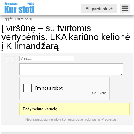
El. parduotuvė
« grįžti į straipsnį
Į viršūnę – su tvirtomis
vertybėmis. LKA kariūno kelionė
į Kilimandžarą
Konkursinio balo skaičiuoklė
Žurnalas KUR STOTI
Žurnalas KUO BŪTI
FORUMAS
Naujienos
Svarbiausios datos
Apie studijas užsienyje
Testai
Universitetų sritis
Kolegijų sritis
Profesinių mokyklų sritis
Pažymėkite varnelę
Neprisijungusių vartotojų komentaruose rodomas jų IP adresas.