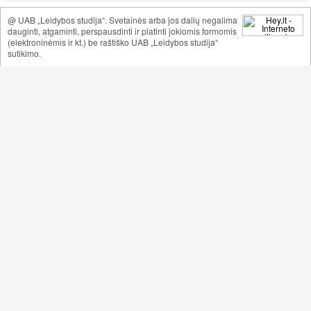
@ UAB „Leidybos studija“. Svetainės arba jos dalių negalima
dauginti, atgaminti, perspausdinti ir platinti jokiomis formomis
(elektroninėmis ir kt.) be raštiško UAB „Leidybos studija“
sutikimo.