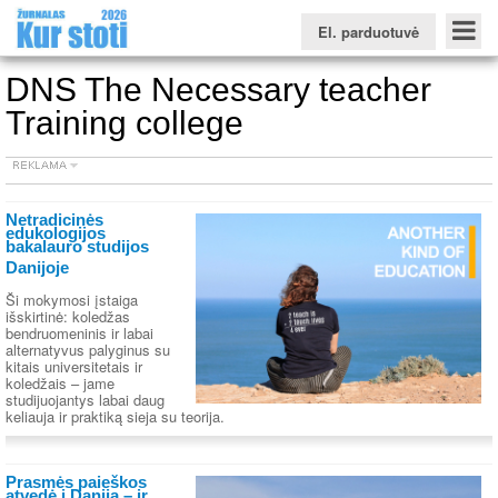
El. parduotuvė
DNS The Necessary teacher
Training college
Konkursinio balo skaičiuoklė
Žurnalas KUR STOTI
Žurnalas KUO BŪTI
FORUMAS
Naujienos
Svarbiausios datos
Apie studijas užsienyje
Testai
Netradicinės
Universitetų sritis
edukologijos
bakalauro studijos
Danijoje
Kolegijų sritis
Ši mokymosi įstaiga
Profesinių mokyklų sritis
išskirtinė: koledžas
bendruomeninis ir labai
alternatyvus palyginus su
kitais universitetais ir
koledžais – jame
studijuojantys labai daug
keliauja ir praktiką sieja su teorija.
Prasmės paieškos
atvedė į Daniją – ir