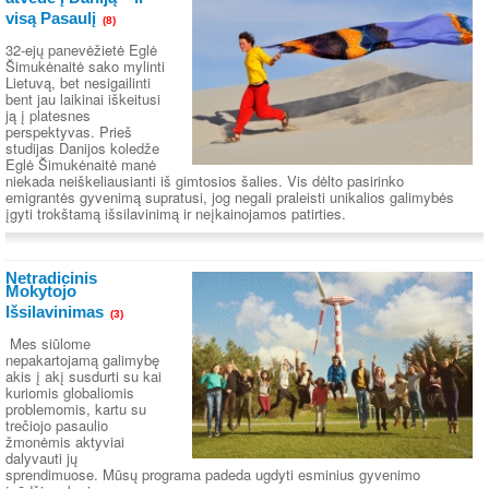
visą Pasaulį
(8)
32-ejų panevėžietė Eglė
Šimukėnaitė sako mylinti
Lietuvą, bet nesigailinti
bent jau laikinai iškeitusi
ją į platesnes
perspektyvas. Prieš
studijas Danijos koledže
Eglė Šimukėnaitė manė
niekada neiškeliausianti iš gimtosios šalies. Vis dėlto pasirinko
emigrantės gyvenimą supratusi, jog negali praleisti unikalios galimybės
įgyti trokštamą išsilavinimą ir neįkainojamos patirties.
Netradicinis
Mokytojo
Išsilavinimas
(3)
Mes siūlome
nepakartojamą galimybę
akis į akį susdurti su kai
kuriomis globaliomis
problemomis, kartu su
trečiojo pasaulio
žmonėmis aktyviai
dalyvauti jų
sprendimuose. Mūsų programa padeda ugdyti esminius gyvenimo