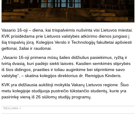
Vasario 16-oji – diena, kai trispalvėmis nušvinta visi Lietuvos miestai.
KVK prisidėdama prie Lietuvos valstybės atkūrimo dienos jungiasi į
šią trispalvių jūrą. Kolegijos Verslo ir Technologijų fakultetai apšviesti
geltonai, žaliai ir raudonai.
„Vasario 16-oji primena mūsų šalies didžiulius pasiekimus, ryžtą ir
tvirtą dvasią, kuri padėjo siekti laisvės. Kasdien semkimės stiprybės
iš šios didingos, praeities ir toliau auginkime bei stiprinkime savo
valstybę“, – skatina kolegijos direktorius dr. Remigijus Kinderis.
KVK yra didžiausia aukštoji mokykla Vakarų Lietuvos regione. Šiuo
metu kolegijoje studijuoja pustrečio tūkstančio studentų, kurie yra
pasirinkę vieną iš 26 siūlomų studijų programų.