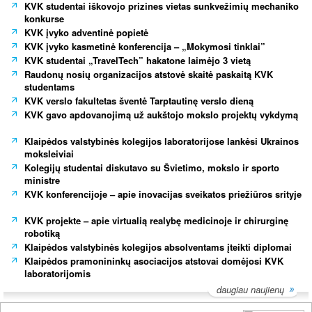
KVK studentai iškovojo prizines vietas sunkvežimių mechaniko
konkurse
KVK įvyko adventinė popietė
KVK įvyko kasmetinė konferencija – „Mokymosi tinklai”
KVK studentai „TravelTech” hakatone laimėjo 3 vietą
Raudonų nosių organizacijos atstovė skaitė paskaitą KVK
studentams
KVK verslo fakultetas šventė Tarptautinę verslo dieną
KVK gavo apdovanojimą už aukštojo mokslo projektų vykdymą
Klaipėdos valstybinės kolegijos laboratorijose lankėsi Ukrainos
moksleiviai
Kolegijų studentai diskutavo su Švietimo, mokslo ir sporto
ministre
KVK konferencijoje – apie inovacijas sveikatos priežiūros srityje
KVK projekte – apie virtualią realybę medicinoje ir chirurginę
robotiką
Klaipėdos valstybinės kolegijos absolventams įteikti diplomai
Klaipėdos pramonininkų asociacijos atstovai domėjosi KVK
laboratorijomis
daugiau naujienų