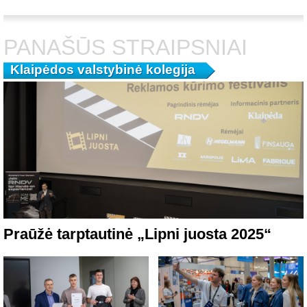
PANAŠŪS STRAIPSNIAI
Klaipėdos valstybinė kolegija
Praūžė tarptautinė „Lipni juosta 2025“