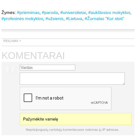
Žymės:
#priėmimas
,
#paroda
,
#universitetai
,
#aukštosios mokyklos
,
#profesinės mokyklos
,
#užsienis
,
#Lietuva
,
#Žurnalas "Kur stoti"
KOMENTARAI
Pažymėkite varnelę
Neprisijungusių vartotojų komentaruose rodomas jų IP adresas.