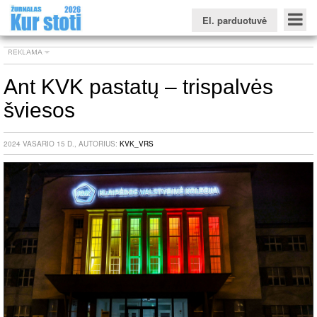
El. parduotuvė
Ant KVK pastatų – trispalvės
šviesos
Konkursinio balo skaičiuoklė
Žurnalas KUR STOTI
Žurnalas KUO BŪTI
FORUMAS
Naujienos
Svarbiausios datos
Apie studijas užsienyje
Testai
2024 VASARIO 15 D., AUTORIUS:
KVK_VRS
Universitetų sritis
Kolegijų sritis
Profesinių mokyklų sritis