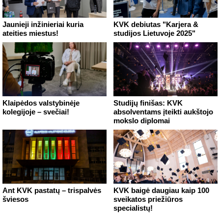
Jaunieji inžinieriai kuria
KVK debiutas "Karjera &
ateities miestus!
studijos Lietuvoje 2025"
Klaipėdos valstybinėje
Studijų finišas: KVK
kolegijoje – svečiai!
absolventams įteikti aukštojo
mokslo diplomai
Ant KVK pastatų – trispalvės
KVK baigė daugiau kaip 100
šviesos
sveikatos priežiūros
specialistų!