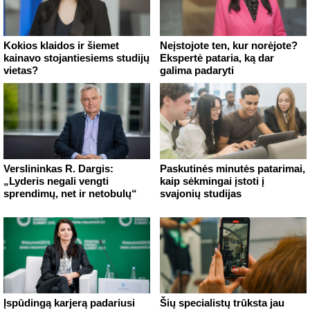
Kokios klaidos ir šiemet
Neįstojote ten, kur norėjote?
kainavo stojantiesiems studijų
Ekspertė pataria, ką dar
vietas?
galima padaryti
Verslininkas R. Dargis:
Paskutinės minutės patarimai,
„Lyderis negali vengti
kaip sėkmingai įstoti į
sprendimų, net ir netobulų“
svajonių studijas
Įspūdingą karjerą padariusi
Šių specialistų trūksta jau