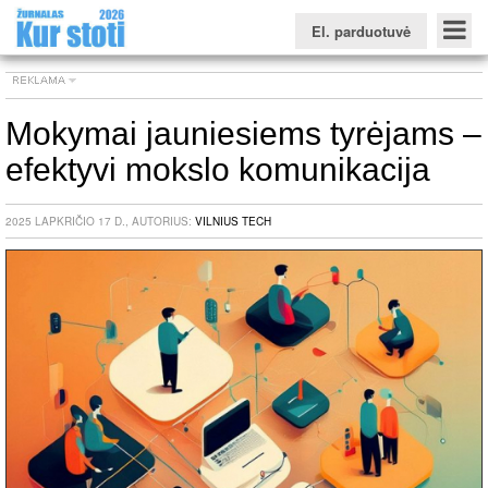
El. parduotuvė
Mokymai jauniesiems tyrėjams –
efektyvi mokslo komunikacija
Konkursinio balo skaičiuoklė
Žurnalas KUR STOTI
Žurnalas KUO BŪTI
FORUMAS
Naujienos
Svarbiausios datos
Apie studijas užsienyje
Testai
2025 LAPKRIČIO 17 D., AUTORIUS:
VILNIUS TECH
Universitetų sritis
Kolegijų sritis
Profesinių mokyklų sritis