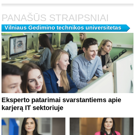
PANAŠŪS STRAIPSNIAI
Vilniaus Gedimino technikos universitetas
Eksperto patarimai svarstantiems apie
karjerą IT sektoriuje