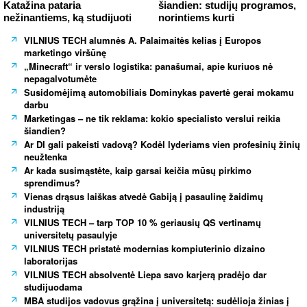
Katažina pataria
šiandien: studijų programos,
nežinantiems, ką studijuoti
norintiems kurti
VILNIUS TECH alumnės A. Palaimaitės kelias į Europos
marketingo viršūnę
„Minecraft“ ir verslo logistika: panašumai, apie kuriuos nė
nepagalvotumėte
Susidomėjimą automobiliais Dominykas pavertė gerai mokamu
darbu
Marketingas – ne tik reklama: kokio specialisto verslui reikia
šiandien?
Ar DI gali pakeisti vadovą? Kodėl lyderiams vien profesinių žinių
neužtenka
Ar kada susimąstėte, kaip garsai keičia mūsų pirkimo
sprendimus?
Vienas drąsus laiškas atvedė Gabiją į pasaulinę žaidimų
industriją
VILNIUS TECH – tarp TOP 10 % geriausių QS vertinamų
universitetų pasaulyje
VILNIUS TECH pristatė modernias kompiuterinio dizaino
laboratorijas
VILNIUS TECH absolventė Liepa savo karjerą pradėjo dar
studijuodama
MBA studijos vadovus grąžina į universitetą: sudėlioja žinias į