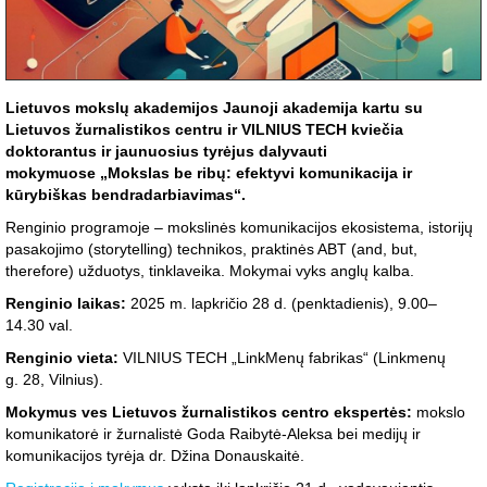
Lietuvos mokslų akademijos Jaunoji akademija kartu su
Lietuvos žurnalistikos centru ir VILNIUS TECH kviečia
doktorantus ir jaunuosius tyrėjus dalyvauti
mokymuose „Mokslas be ribų: efektyvi komunikacija ir
kūrybiškas bendradarbiavimas“.
Renginio programoje – mokslinės komunikacijos ekosistema, istorijų
pasakojimo (storytelling) technikos, praktinės ABT (and, but,
therefore) užduotys, tinklaveika. Mokymai vyks anglų kalba.
Renginio laikas:
2025 m. lapkričio 28 d. (penktadienis), 9.00–
14.30 val.
Renginio vieta:
VILNIUS TECH „LinkMenų fabrikas“ (Linkmenų
g. 28, Vilnius).
Mokymus ves Lietuvos žurnalistikos centro ekspertės:
mokslo
komunikatorė ir žurnalistė Goda Raibytė-Aleksa bei medijų ir
komunikacijos tyrėja dr. Džina Donauskaitė.