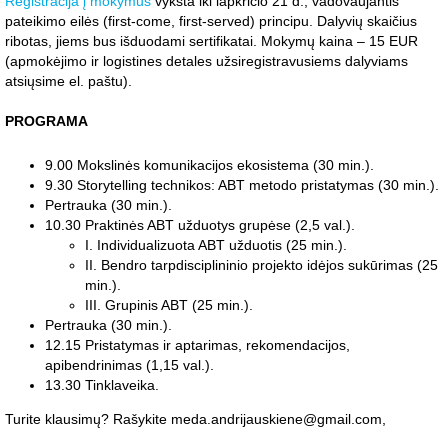
Registracija į mokymus
vyksta iki lapkričio 21 d., vadovaujantis
pateikimo eilės (first-come, first-served) principu. Dalyvių skaičius
ribotas, jiems bus išduodami sertifikatai. Mokymų kaina – 15 EUR
(apmokėjimo ir logistines detales užsiregistravusiems dalyviams
atsiųsime el. paštu).
PROGRAMA
9.00 Mokslinės komunikacijos ekosistema (30 min.).
9.30 Storytelling technikos: ABT metodo pristatymas (30 min.).
Pertrauka (30 min.).
10.30 Praktinės ABT užduotys grupėse (2,5 val.).
I. Individualizuota ABT užduotis (25 min.).
II. Bendro tarpdisciplininio projekto idėjos sukūrimas (25
min.).
III. Grupinis ABT (25 min.).
Pertrauka (30 min.).
12.15 Pristatymas ir aptarimas, rekomendacijos,
apibendrinimas (1,15 val.).
13.30 Tinklaveika.
Turite klausimų? Rašykite meda.andrijauskiene@gmail.com,