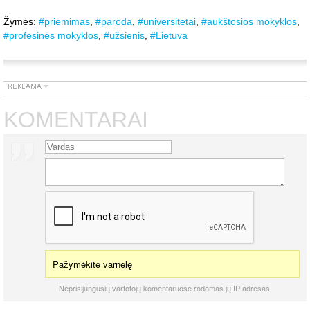
Žymės:
#priėmimas
,
#paroda
,
#universitetai
,
#aukštosios mokyklos
,
#profesinės mokyklos
,
#užsienis
,
#Lietuva
KOMENTARAI
Pažymėkite varnelę
Neprisijungusių vartotojų komentaruose rodomas jų IP adresas.