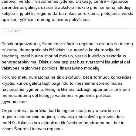
vadovai, verslo ir visuomenės lyderiai. Diskusijų centre – ilgalaikiai
sprendimai, galintys užtikrinti aukštojo mokslo prieinamumą, studijų
kokybę ir jų atitiktį regiono darbo rinkos poreikiams, plėtojantis verslo
aplinkai, ryškėjant demografiniams pokyčiams.
Pasak organizatorių, šiandien visi šalies regionai susiduria su talentų
trūkumu, demografiniais iššūkiais ir augančia konkurencija dėl
studentų, todėl būtina stiprinti mokslo, verslo ir viešojo sektoriaus
bendradarbiavimą. Diskusijose taip pat bus svarstomi klausimai dėl
valstybės regioninės politikos, finansavimo modelių.
Forumo metu numatoma ne tik diskutuoti, bet ir formuoti konkrečias
kryptis, kurios galėtų tapti pagrindu tolimesniems sprendimams
nacionaliniu lygmeniu. Renginį tikimasi užbaigti aptariant ir priimant
memorandumą dėl kolegijų vaidmens regioninės politikos
įgyvendinime.
Organizatoriai pabrėžia, kad koleginės studijos yra svarbi viso
regiono ekonominio augimo, inovacijų ir socialinės gerovės dalis,
todėl ši diskusija yra aktuali ne tik švietimo bendruomenei, bet ir
visam Šiaurės Lietuvos regionui.