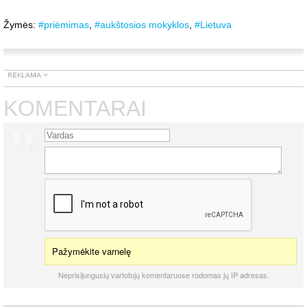
Žymės:
#priėmimas
,
#aukštosios mokyklos
,
#Lietuva
KOMENTARAI
Pažymėkite varnelę
Neprisijungusių vartotojų komentaruose rodomas jų IP adresas.