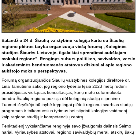
Balandžio 24 d. Šiaulių valstybinė kolegija kartu su Šiaulių
regiono plėtros taryba organizuoja viešą forumą „Koleginės
studijos Šiaurės Lietuvoje: ilgalaikiai sprendimai aukštajam
mokslui regione“. Renginys suburs politikos, savivaldos, verslo
ir akademinės bendruomenės atstovus diskusijai apie regiono
aukštojo mokslo perspektyvas.
Forumą organizuojančios Šiaulių valstybinės kolegijos direktorė dr.
Lina Tamutienė sako, jog regiono lyderiai tęsia 2023 metų rudenį
prasidėjusias viešąsias konsultacijas, kurių metu suformuluota
bendra Šiaulių regiono pozicija dėl koleginių studijų stiprinimo.
Tuomet išryškėjo būtinybė kryptingai plėtoti regionui svarbias studijų
programas ir taikomuosius tyrimus bei stiprinti kolegijos vaidmenį
kaip regiono studijų ir kompetencijų centrą.
Penktadienį vyksiančiame renginyje savo įžvalgomis dalinsis Seimo
nariai, Vyriausybės atstovai, regiono savivaldybių merai, atskirų šakų