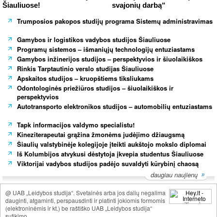
Šiauliuose!
svajonių darbą“
Trumposios pakopos studijų programa Sistemų administravimas
Gamybos ir logistikos vadybos studijos Šiauliuose
Programų sistemos – išmaniųjų technologijų entuziastams
Gamybos inžinerijos studijos – perspektyvios ir šiuolaikiškos
Rinkis Tarptautinio verslo studijas Šiauliuose
Apskaitos studijos – kruopštiems tiksliukams
Odontologinės priežiūros studijos – šiuolaikiškos ir
perspektyvios
Autotransporto elektronikos studijos – automobilių entuziastams
Tapk informacijos valdymo specialistu!
Kineziterapeutai grąžina žmonėms judėjimo džiaugsmą
Šiaulių valstybinėje kolegijoje įteikti aukštojo mokslo diplomai
Iš Kolumbijos atvykusi dėstytoja įkvepia studentus Šiauliuose
Viktorijai vadybos studijos padėjo suvaldyti kūrybinį chaosą
daugiau naujienų
@ UAB „Leidybos studija“. Svetainės arba jos dalių negalima
dauginti, atgaminti, perspausdinti ir platinti jokiomis formomis
(elektroninėmis ir kt.) be raštiško UAB „Leidybos studija“
sutikimo.