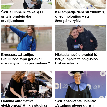
ŠVK alumnė Rūta kelią IT
Kai empatija dera su žiniomis,
srityje pradėjo dar
o technologijos – su
studijuodama
žmogišku ryšiu
Ernestas: „Studijos
Niekada nevėlu pradėti iš
Šiauliuose tapo geriausiu
naujo: apskaitą baigusios
mano gyvenimo pasirinkimu“
Erikos istorija
Domina automatika,
ŠVK absolventė Jolanta:
elektronika? Rinkis studijas
„Studijos atvėrė duris į