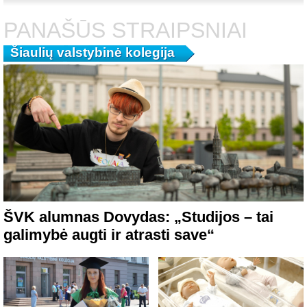
PANAŠŪS STRAIPSNIAI
Šiaulių valstybinė kolegija
ŠVK alumnas Dovydas: „Studijos – tai
galimybė augti ir atrasti save“