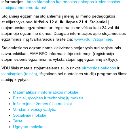
informacijos:
https://lamabpo.lt/pirmosios-pakopos-ir-vientisosios-
studijos/priemimo-datos/
.
Stojamieji egzaminai stojantiems į menų ar meno pedagogikos
studijas vyks nuo
birželio 12 d. iki liepos 21 d.
Stojantieji į
stojamuosius egzaminus turi registruotis ne vėliau kaip 24 val. iki
stojamojo egzamino dienos. Daugiau informacijos apie stojamuosius
egzaminus ir jų tvarkaraščius rasite čia:
www.vdu.lt/stojamieji
.
Stojamiesiems egzaminams kiekvienas stojantysis turi registruotis
savarankiškai LAMA BPO informacinėje sistemoje (registracija
stojamiesiems egzaminams vyksta stojamųjų egzaminų skiltyje).
VDU šiais metais stojantiesiems siūlo rinktis
pirmosios pakopos
ir
vientisąsias (teisės)
, ištęstines bei nuotolines studijų programas šiose
studijų kryptyse:
Matematikos ir informatikos mokslai
Fiziniai, gyvybės ir technologijų mokslai
Inžinerijos ir žemės ūkio mokslai
Verslas ir viešoji vadyba
Socialiniai mokslai
Teisė
Ugdymo mokslai