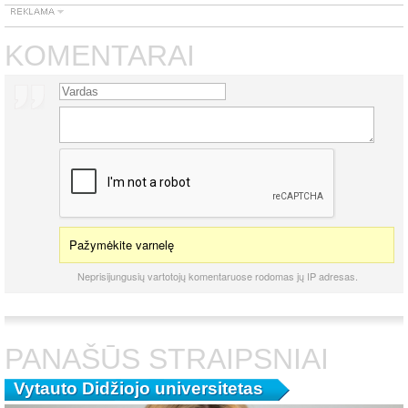
KOMENTARAI
Pažymėkite varnelę
Neprisijungusių vartotojų komentaruose rodomas jų IP adresas.
PANAŠŪS STRAIPSNIAI
Vytauto Didžiojo universitetas