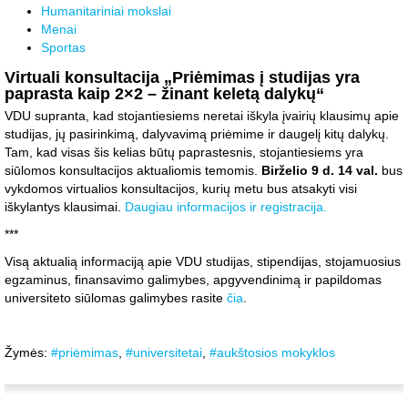
Humanitariniai mokslai
Menai
Sportas
Virtuali konsultacija „Priėmimas į studijas yra
paprasta kaip 2×2 – žinant keletą dalykų“
VDU supranta, kad stojantiesiems neretai iškyla įvairių klausimų apie
studijas, jų pasirinkimą, dalyvavimą priėmime ir daugelį kitų dalykų.
Tam, kad visas šis kelias būtų paprastesnis, stojantiesiems yra
siūlomos konsultacijos aktualiomis temomis.
Birželio 9 d. 14 val.
bus
vykdomos virtualios konsultacijos, kurių metu bus atsakyti visi
iškylantys klausimai.
Daugiau informacijos ir registracija.
***
Visą aktualią informaciją apie VDU studijas, stipendijas, stojamuosius
egzaminus, finansavimo galimybes, apgyvendinimą ir papildomas
universiteto siūlomas galimybes rasite
čia
.
Žymės:
#priėmimas
,
#universitetai
,
#aukštosios mokyklos