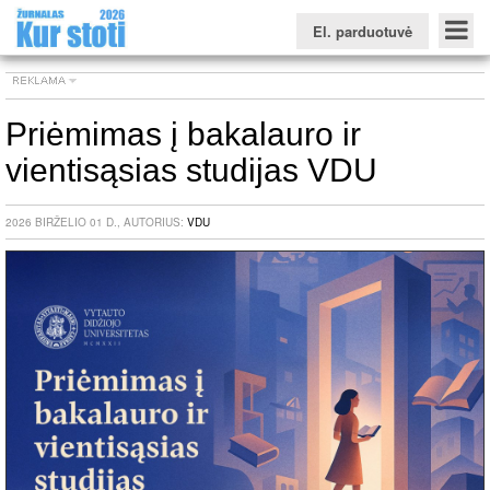
El. parduotuvė
Priėmimas į bakalauro ir
vientisąsias studijas VDU
Konkursinio balo skaičiuoklė
Žurnalas KUR STOTI
Žurnalas KUO BŪTI
FORUMAS
Naujienos
Svarbiausios datos
Apie studijas užsienyje
Testai
2026 BIRŽELIO 01 D., AUTORIUS:
VDU
Universitetų sritis
Kolegijų sritis
Profesinių mokyklų sritis