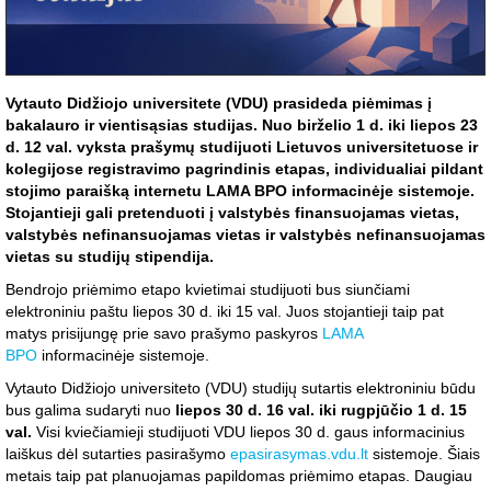
Vytauto Didžiojo universitete (VDU) prasideda piėmimas į
bakalauro ir vientisąsias studijas. Nuo birželio 1 d. iki liepos 23
d. 12 val. vyksta prašymų studijuoti Lietuvos universitetuose ir
kolegijose registravimo pagrindinis etapas, individualiai pildant
stojimo paraišką internetu LAMA BPO informacinėje sistemoje.
Stojantieji gali pretenduoti į valstybės finansuojamas vietas,
valstybės nefinansuojamas vietas ir valstybės nefinansuojamas
vietas su studijų stipendija.
Bendrojo priėmimo etapo kvietimai studijuoti bus siunčiami
elektroniniu paštu liepos 30 d. iki 15 val. Juos stojantieji taip pat
matys prisijungę prie savo prašymo paskyros
LAMA
BPO
informacinėje sistemoje.
Vytauto Didžiojo universiteto (VDU) studijų sutartis elektroniniu būdu
bus galima sudaryti nuo
liepos 30 d. 16 val. iki rugpjūčio 1 d. 15
val.
Visi kviečiamieji studijuoti VDU liepos 30 d. gaus informacinius
laiškus dėl sutarties pasirašymo
epasirasymas.vdu.lt
sistemoje. Šiais
metais taip pat planuojamas papildomas priėmimo etapas. Daugiau