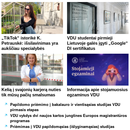
„TikTok“ istorikė K.
VDU studentai pirmieji
Petrauskė: išsilavinimas yra
Lietuvoje galės įgyti „Google“
aukščiau specialybės
DI sertifikatus
Kelią į svajonių karjerą nuties
Informacija apie stojamuosius
tik mūsų pačių smalsumas
egzaminus VDU
Papildomo priėmimo į bakalauro ir vientisąsias studijas VDU
pirmasis etapas
VDU vykdys dvi naujos kartos jungtines Europos magistrantūros
programas
Priėmimas į VDU papildomąsias (išlyginamąsias) studijas