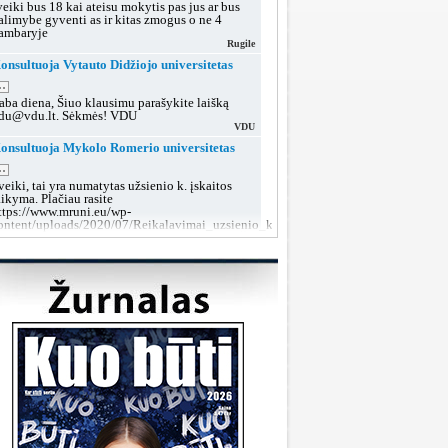
veiki bus 18 kai ateisu mokytis pas jus ar bus
alimybe gyventi as ir kitas zmogus o ne 4
ambaryje
Rugile
onsultuoja Vytauto Didžiojo universitetas
..
aba diena, Šiuo klausimu parašykite laišką
du@vdu.lt. Sėkmės! VDU
VDU
onsultuoja Mykolo Romerio universitetas
..
veiki, tai yra numatytas užsienio k. įskaitos
aikyma. Plačiau rasite
ttps://www.mruni.eu/wp-
ontent/uploads/2020/07/Reikalavimai_uzsienio_kalbos_iskaitai_2018.pdf
MRU konsultacijos
onsultuoja Lietuvos sveikatos mokslų
niversitetas
..
aba diena, tokiu klausimu rekomenduojame po
utarties pasirašymo kreiptis į dekanatą prieš
rupių suformavimą arba teikti prašymą dėl
rupės keitimo, kai grupės jau bus aiškios.
LSMU SRT
onsultuoja Klaipėdos valstybinė kolegija
..
aba diena, taip, galite susisiekti su mumis šiais
ontaktais:
ttps://www.kvk.lt/stojantiesiems/priemimas-i-