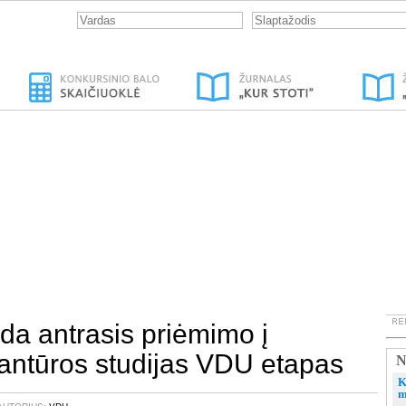
da antrasis priėmimo į
antūros studijas VDU etapas
N
K
m