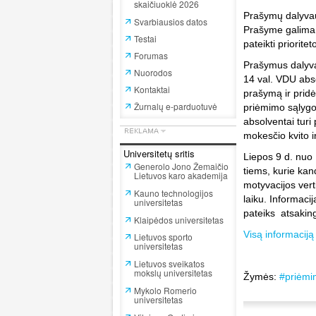
skaičiuoklė 2026
Prašymų dalyvaut
Svarbiausios datos
Prašyme galima 
Testai
pateikti priorite
Forumas
Prašymus dalyvau
Nuorodos
14 val. VDU absol
Kontaktai
prašymą ir pridė
Žurnalų e-parduotuvė
priėmimo sąlygo
absolventai turi
mokesčio kvito i
Universitetų sritis
Liepos 9 d. nuo 
Generolo Jono Žemaičio
tiems, kurie kan
Lietuvos karo akademija
motyvacijos vert
Kauno technologijos
laiku. Informaci
universitetas
pateiks atsaking
Klaipėdos universitetas
Visą informaciją
Lietuvos sporto
universitetas
Lietuvos sveikatos
mokslų universitetas
Žymės:
#priėmi
Mykolo Romerio
universitetas