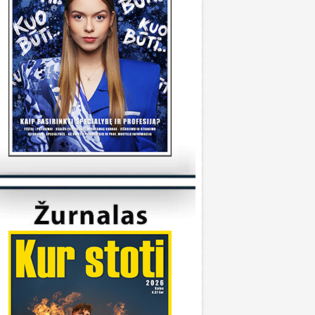
tudijas/
KVK
onsultuoja Utenos kolegija
veiki, kada reikėtu kreiptis del užskaitymu
alykų iš pabaigtos kolegijos/profesines
okyklos ? Ir kur reikia kreiptis? Ačiū
veiki, kreiptis reikia prasidėjus studijų metams
 katedrą, kuriai priklauso Jūsų studijų programa.
ėkmės
Sandra
onsultuoja Klaipėdos universitetas
..
iuo metu į Geografijos studijų programą priimti
 studentai.
KU
onsultuoja Vilniaus universitetas
..
aba diena, dėkojame už laišką. Dėl
ndividualaus studijų plano kreipkitės į
akulteto, kuriame studijuojate, studijų skyrių.
ontaktus galite rasti čia:
ttps://www.vu.lt/studentams/paslaugos-
tudentams/akademinis-konsultavimas.
VUpriemimas
onsultuoja Pasieniečių mokykla
veiki, norėjau pasiklaust jeigu turi anglų ir
ietuvių valstybinį, turi B kategorija, bet gal šiek
iek fiziškai silpnesnis esi tinkamas tarnybai? Ar
a prasme fizo įskaita yra pagrindinis dalykas