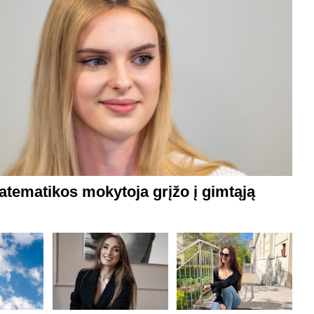
atematikos mokytoja grįžo į gimtąją