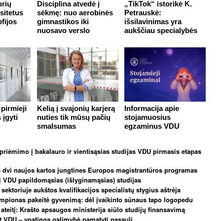
urių
Disciplina atvedė į
„TikTok“ istorikė K.
sitetus
sėkmę: nuo aerobinės
Petrauskė:
ofijos
gimnastikos iki
išsilavinimas yra
nuosavo verslo
aukščiau specialybės
pirmieji
Kelią į svajonių karjerą
Informacija apie
 įgyti
nuties tik mūsų pačių
stojamuosius
smalsumas
egzaminus VDU
riėmimo į bakalauro ir vientisąsias studijas VDU pirmasis etapas
 dvi naujos kartos jungtines Europos magistrantūros programas
 VDU papildomąsias (išlyginamąsias) studijas
sektoriuje aukštos kvalifikacijos specialistų stygius aštrėja
mpionas pakeitė gyvenimą: dėl įvaikinto sūnaus tapo logopedu
į ateitį: Krašto apsaugos ministerija siūlo studijų finansavimą
t VDU – ypatinga galimybė pamatyti pasaulį