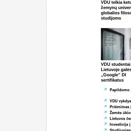
VDU telkia ket
žemynų univer
globalios filos
studijoms
VDU studentai 
Lietuvoje galės
„Google“ DI
sertifikatus
Papildomo p
VDU vykdys
Priėmimas į
Žemės ūkio 
Lietuvos če
Investicija 
Studijuojan