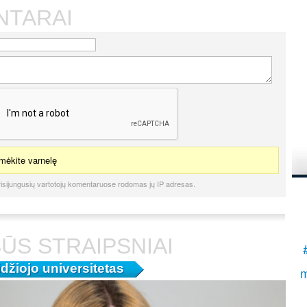
į
NTARAI
K
.
S
ėkite varnelę
isijungusių vartotojų komentaruose rodomas jų IP adresas.
ŪS STRAIPSNIAI
džiojo universitetas
m