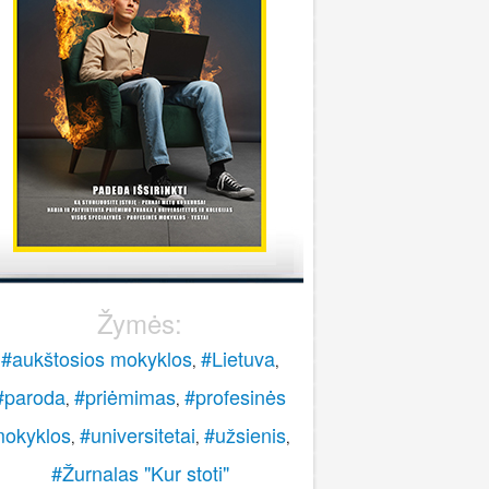
stoti į pasieniečių mokyklą?
Rokas
onsultuoja Lietuvos policijos mokykla
..
veiki, paskambinkite 070060076.
LPM
Žymės:
#aukštosios mokyklos
#Lietuva
,
,
#paroda
#priėmimas
#profesinės
,
,
okyklos
#universitetai
#užsienis
,
,
,
#Žurnalas "Kur stoti"