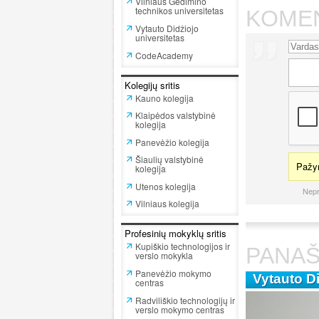
Vilniaus Gedimino
technikos universitetas
KOME
Vytauto Didžiojo
universitetas
CodeAcademy
Kolegijų sritis
Kauno kolegija
Klaipėdos valstybinė
kolegija
Panevėžio kolegija
Šiaulių valstybinė
Pažym
kolegija
Utenos kolegija
Nepr
Vilniaus kolegija
Profesinių mokyklų sritis
Kupiškio technologijos ir
PANAŠ
verslo mokykla
Panevėžio mokymo
Vytauto Di
centras
Radviliškio technologijų ir
verslo mokymo centras