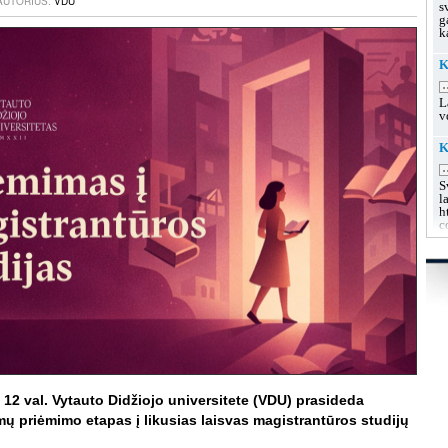
 AUTORIUS:
VDU
s
g
k
K
.
L
v
K
.
S
l
h
c
K
u
.
L
s
g
g
K
.
 12 val. Vytauto Didžiojo universitete (VDU) prasideda
L
mų priėmimo etapas į likusias laisvas magistrantūros studijų
k
h