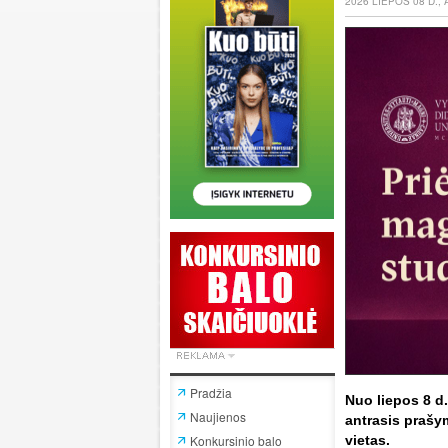
2026 LIEPOS 08 D.,
Pradžia
Nuo liepos 8 d.
Naujienos
antrasis prašy
Konkursinio balo
vietas.