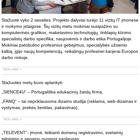
Stažuotė vyko 2 savaites. Projekto dalyviai turėjo 11 vizitų IT įmonėse
ir mokymo įstaigose. Šių vizitų metu mokiniai susipažino su
kompiuterinės grafikos, maketavimo technologijų, tinklapių kūrimo
specialistų darbo specifika, naujovėmis ir darbo etika Portugalijoje.
Mokiniai patobulino profesinius gebėjimus, specialybės užsienio
kalbą, įgijo naujų kompetencijų, reikalingų profesinei karjerai Europos
darbo rinkoje.
Stažuotės metų buvo aplankyti:
„SIENCE4U“ – Portugališka edukacinių žaislų firma;
„FANQ“ – tai nepriklausoma dizaino studija (reklama, web-dizainas ir
vystymas, prekės ženklas, pakavimas);
„TELEVENT“- įmonė, teikianti domenų registravimo, svetainių
talpinimo ir serverių nuomos paslaugas.