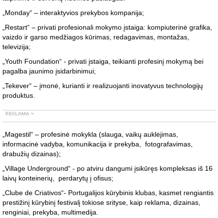
„Monday“ – interaktyvios prekybos kompanija;
„Restart“ – privati profesionali mokymo įstaiga: kompiuterinė grafika,
vaizdo ir garso medžiagos kūrimas, redagavimas, montažas,
televizija;
„Youth Foundation“ - privati įstaiga, teikianti profesinį mokymą bei
pagalba jaunimo įsidarbinimui;
„Tekever“ – įmonė, kurianti ir realizuojanti inovatyvus technologijų
produktus.
„Magestil“ – profesinė mokykla (slauga, vaikų auklėjimas,
informacinė vadyba, komunikacija ir prekyba, fotografavimas,
drabužių dizainas);
„Village Underground“ - po atviru dangumi įsikūręs kompleksas iš 16
laivų konteinerių, perdarytų į ofisus;
„Clube de Criativos“- Portugalijos kūrybinis klubas, kasmet rengiantis
prestižinį kūrybinį festivalį tokiose srityse, kaip reklama, dizainas,
renginiai, prekyba, multimedija.