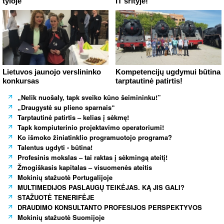
tyloje“
IT srityje!
Lietuvos jaunojo verslininko
Kompetencijų ugdymui būtina
konkursas
tarptautinė patirtis!
„Nelik nuošaly, tapk sveiko kūno šeimininku!”
„Draugystė su plieno sparnais“
Tarptautinė patirtis – kelias į sėkmę!
Tapk kompiuterinio projektavimo operatoriumi!
Ko išmoko žiniatinklio programuotojo programa?
Talentus ugdyti - būtina!
Profesinis mokslas – tai raktas į sėkmingą ateitį!
Žmogiškasis kapitalas – visuomenės ateitis
Mokinių stažuotė Portugalijoje
MULTIMEDIJOS PASLAUGŲ TEIKĖJAS. KĄ JIS GALI?
STAŽUOTĖ TENERIFĖJE
DRAUDIMO KONSULTANTO PROFESIJOS PERSPEKTYVOS
Mokinių stažuotė Suomijoje