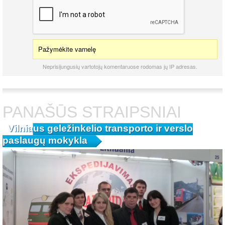
Pažymėkite varnelę
Neprisijungusių vartotojų komentaruose rodomas jų IP adresas.
PANAŠŪS STRAIPSNIAI
Vilniaus geležinkelio transporto ir verslo
paslaugų mokykla