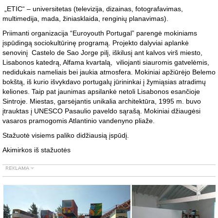
„ETIC“ – universitetas (televizija, dizainas, fotografavimas,
multimedija, mada, žiniasklaida, renginių planavimas).
Priimanti organizacija “Euroyouth Portugal” parengė mokiniams
įspūdingą sociokultūrinę programą. Projekto dalyviai aplankė
senovinį Castelo de Sao Jorge pilį, iškilusį ant kalvos virš miesto,
Lisabonos katedrą, Alfama kvartalą, viliojanti siauromis gatvelėmis,
nedidukais nameliais bei jaukia atmosfera. Mokiniai apžiūrėjo Belemo
bokštą, iš kurio išvykdavo portugalų jūrininkai į žymiąsias atradimų
keliones. Taip pat jaunimas apsilankė netoli Lisabonos esančioje
Sintroje. Miestas, garsėjantis unikalia architektūra, 1995 m. buvo
įtrauktas į UNESCO Pasaulio paveldo sąrašą. Mokiniai džiaugėsi
vasaros pramogomis Atlantinio vandenyno pliaže.
Stažuotė visiems paliko didžiausią įspūdį.
Akimirkos iš stažuotės