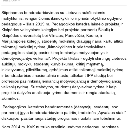
Stiprinamas bendradarbiavimas su Lietuvos aukštosiomis
mokyklomis, rengiančiomis ikimokyklinio ir priešmokyklinio ugdymo
pedagogus – šiais 2019 m. Pedagogikos katedra laimėjo projektą ir
Klaipėdos valstybinės kolegijos bei projekto partnerių Šiaulių ir
Klaipėdos universitetų bei Vilniaus, Panevėžio, Kauno, ir
Marijampolės kolegijų studentų mokslinių draugijų nariai kartu atliko
taikomąjį mokslinį tyrimą „Ikimokyklinės ir priešmokyklinės
pedagogikos studijų pasirinkimą lemiantys motyvuojantys ir
demotyvuojantys veiksniai“. Projekto tikslas - ugdyti skirtingų Lietuvos
aukštųjų mokyklų studentų kūrybiškumą, kritinį mąstymą,
iniciatyvumą, pilietiškumą, gebėjimus atlikti taikomąjį mokslinį tyrimą
ir bendradarbiauti nacionaliniu mastu, atliekant IPP studijų bei
profesijos pasirinkimą lemiančių motyvuojančių ir demotyvuojančių
veiksnių tyrimą. Sustabdytos, studentų dalyvavimo tyrime ir kaip
projekto dalyvės analizuoja tyrimo duomenis ir rengia ataskaitą,
akimirkos.
Pedagogikos katedros bendruomenės (dėstytojų, studentų, soc.
partnerių) įgyta bendradarbiavimo patirtis, tradicinės „Apvalaus stalo“
diskusijos pasitarnauja studijų programos nuolatiniam tobulinimui.
Nors 2014 m. KVK nutrūko pradinio ugdymo pedagogų rengimas,