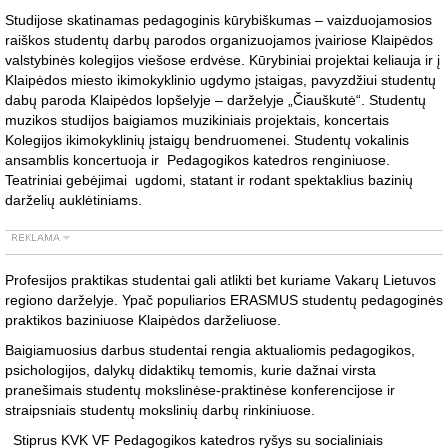
Studijose skatinamas pedagoginis kūrybiškumas – vaizduojamosios
raiškos studentų darbų parodos organizuojamos įvairiose Klaipėdos
valstybinės kolegijos viešose erdvėse. Kūrybiniai projektai keliauja ir į
Klaipėdos miesto ikimokyklinio ugdymo įstaigas, pavyzdžiui studentų
dabų paroda Klaipėdos lopšelyje – darželyje „Čiauškutė“. Studentų
muzikos studijos baigiamos muzikiniais projektais, koncertais
Kolegijos ikimokyklinių įstaigų bendruomenei. Studentų vokalinis
ansamblis koncertuoja ir Pedagogikos katedros renginiuose.
Teatriniai gebėjimai ugdomi, statant ir rodant spektaklius bazinių
darželių auklėtiniams.
Profesijos praktikas studentai gali atlikti bet kuriame Vakarų Lietuvos
regiono darželyje. Ypač populiarios ERASMUS studentų pedagoginės
praktikos baziniuose Klaipėdos darželiuose.
Baigiamuosius darbus studentai rengia aktualiomis pedagogikos,
psichologijos, dalykų didaktikų temomis, kurie dažnai virsta
pranešimais studentų mokslinėse-praktinėse konferencijose ir
straipsniais studentų mokslinių darbų rinkiniuose.
Stiprus KVK VF Pedagogikos katedros ryšys su socialiniais