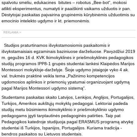
spalvotu smėliu, edukacines bitutes – robotus „Bee-bot“, mokosi
atlikti eksperimentus, numatyti ir paaiškinti vaikams užduotis ir pan.
Dėstytojai paskaitas paįvairina grupinėmis kūrybinėmis užduotimis su
emocinio intelekto ugdymo ir kt. priemonėmis.
Studijos praturtinamos išvykstamosiomis paskaitomis ir
išvykstamaisiais egzaminais baziniuose darželiuose. Pavyzdžiui 2019
m. gegužės 16 d. KVK Ikimokyklinės ir priešmokyklinės pedagogikos
studijų programos IPP8-1 grupės studentai lankėsi Klaipėdos Marijos
Montessori mokykloje-darželyje. Šioje ugdymo įstaigoje vyko 4 ak.
val. trukmės praktinė veikla tema „Pažinimo kompetencijos
ugdomosios aplinkos ir priemonių ypatumai organizuojant ugdymą
pagal Marijos Montessori ugdymo sistemą“.
Studentams paskaitas skaito Latvijos, Lenkijos, Anglijos, Portugalijos,
Turkijos, Amerikos aukštųjų mokyklų pedagogai. Lektoriai padeda
studijų metu būsimiems ikimokyklinio ir priešmokyklinio ugdymo
pedagogams įgyti tarptautinės pedagoginės patirties. Taip pat
Pedagogikos katedroje studijuoja pagal ERASMUS programą atvykę
studentai iš Turkijos, Ispanijos, Portugalijos. Kuriama tradicija -
bendros paskaitos su Lietuvos studentais.