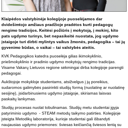
Klaipėdos valstybinėje kolegijoje puoselėjamos dar
dvidešimtojo amžiaus pradžioje pradėtos kurti pedagogų
rengimo tradicijos. Keitėsi požiūris į mokytoją, į mokinį, kito
pats ugdymo turinys, bet nepasikeitė nuostata, jog ugdymo
įstaigoje turi dirbti mylintys vaikus žmonės, pedagogika – tai jų
gyvenimo būdas, o vaikai – tai valstybės ateitis.
KVK Pedagogikos katedra puoselėja gilias ikimokyklinio,
priešmokyklinio ir pradinio ugdymo mokytojų rengimo tradicijas.
Visame Vakarų Lietuvos regione sėkmingai dirba kolegijoje parengti
pedagogai.
Aukštojoje mokykloje studentams, atsižvelgus į jų poreikius,
sudaromos galimybės pasirinkti studijų formą (nuolatinę ar nuolatinę
sesijinę), įsidarbinusiems ugdymo įstaigoje, skiriamas laisvas
paskaitų lankymas.
Studijų procesas nuolat tobulinamas. Studijų metu studentai įgyja
patyriminio ugdymo - STEAM metodų taikymo patirties. Kolegijoje
įsteigta Metodikų laboratorija, kurioje studentai gali išbandyti
naujausias ugdymo priemones: šviesas keičiančią šviesos lentą su