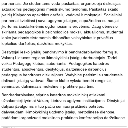
partneriais. Jie studentams veda paskaitas, organizuoja diskusijas
aktualiomis pedagoginio meistriškumo temomis. Paskaitas skaito
įvairių Klaipėdos apskrities darželių vadovai ir mokytojai. Socialiniai
partneriai kviečiasi į savo ugdymo įstaigas, supažindina su naujai
įkurtomis šiuolaikinėmis ugdomosiomis erdvėmis. Daug dėmesio
skiriama pedagogikos ir psichologijos mokslų aktualijoms, studentai
lanko įvairiomis sistemomis dirbančius valstybinius ir privačius
lopšelius-darželius, darželius-mokyklas.
Dėstytojai ieško įvairių bendravimo ir bendradarbiavimo formų su
Vakarų Lietuvos regiono ikimokyklinių įstaigų darbuotojais. Todėl
veikia Pedagogų klubas, suburiantis Pedagogikos katedros
studentus, absolventus, dėstytojus, darželiuose dirbančius
pedagogus bendroms diskusijoms. Vadybine patirtimi su studentais
dalinasi įstaigų vadovai. Šiame klube vyksta bendri renginiai,
seminarai, dalinimasis moksline ir praktine patirtimi.
Bendradarbiavimą stiprina katedros mokslininkų atliekami
užsakomieji tyrimai Vakarų Lietuvos ugdymo institucijoms. Dėstytojai
dalijasi įžvalgomis ir tuo pačiu semiasi praktinės patirties,
dalyvaudami ikimokyklinių ugdymo įstaigų metodinėse dienose,
padėdami organizuoti mokslines-praktines konferencijas darželiuose.