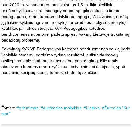
nuo 2020 m. vasario mėn. bus siūlomos 1,5 m. ikimokyklinio,
priešmokyklinio ar pradinio ugdymo pedagogikos studijos tiems
pedagogams, kurie, turėdami dalyko pedagoginį išsilavinimą, norėtų
įgyti ikimokyklinio ugdymo mokytojo ar pradinės mokyklos mokytojo
kvalifikaciją. Tokios studijos, KVK Pedagogikos katedros
bendruomenės nuomone, padėtų spręsti Vakarų Lietuvoje trūkstamų
pedagogų problemą.
Sėkmingą KVK VF Pedagogikos katedros bendruomenės veiklą įrodo
ilgalaikio studentų vertinimo tyrimo rezultatai, puikūs darbdavių
atsiliepimai apie studentų ir absolventų pasirengimą, išliekantis
absolventų bendravimas ir ryšiai su dėstytojais bei didėjantis, ypač
nuolatinių sesijinių studijų formos, studentų skaičius.
Žymės:
#priėmimas
,
#aukštosios mokyklos
,
#Lietuva
,
#Žurnalas "Kur
stoti"