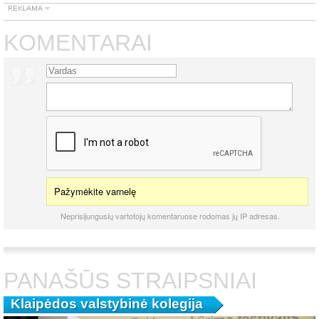
KOMENTARAI
Pažymėkite varnelę
Neprisijungusių vartotojų komentaruose rodomas jų IP adresas.
PANAŠŪS STRAIPSNIAI
Klaipėdos valstybinė kolegija