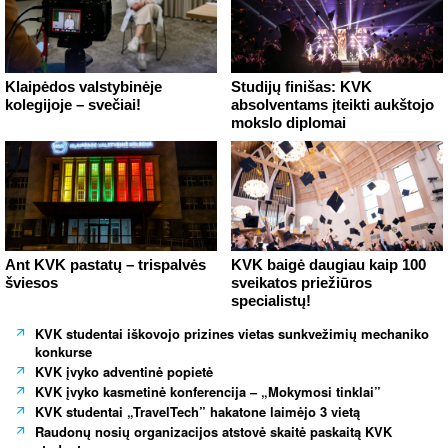
Klaipėdos valstybinėje
Studijų finišas: KVK
kolegijoje – svečiai!
absolventams įteikti aukštojo
mokslo diplomai
Ant KVK pastatų – trispalvės
KVK baigė daugiau kaip 100
šviesos
sveikatos priežiūros
specialistų!
KVK studentai iškovojo prizines vietas sunkvežimių mechaniko
konkurse
KVK įvyko adventinė popietė
KVK įvyko kasmetinė konferencija – „Mokymosi tinklai”
KVK studentai „TravelTech” hakatone laimėjo 3 vietą
Raudonų nosių organizacijos atstovė skaitė paskaitą KVK