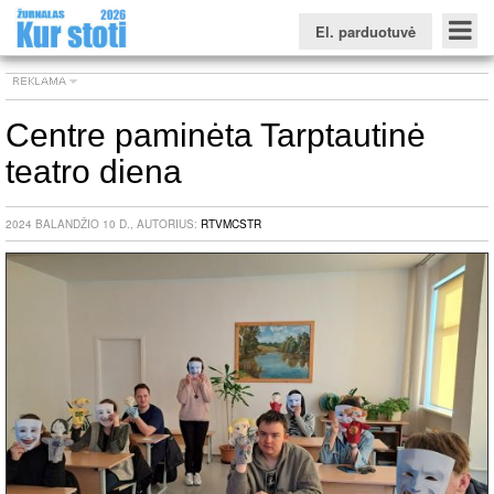
El. parduotuvė
Centre paminėta Tarptautinė
teatro diena
Konkursinio balo skaičiuoklė
Žurnalas KUR STOTI
Žurnalas KUO BŪTI
FORUMAS
Naujienos
Svarbiausios datos
Apie studijas užsienyje
Testai
2024 BALANDŽIO 10 D., AUTORIUS:
RTVMCSTR
Universitetų sritis
Kolegijų sritis
Profesinių mokyklų sritis