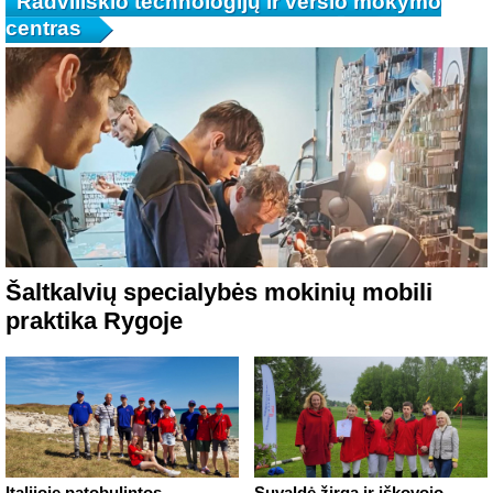
Radviliškio technologijų ir verslo mokymo
centras
Šaltkalvių specialybės mokinių mobili
praktika Rygoje
Italijoje patobulintos
Suvaldė žirgą ir iškovojo