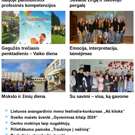
profesinės kompetencijos
pergalę
Gegužės trečiasis
Emocija, interpretacija,
penktadienis – Vaiko diena
laimėjimas
Mokslo ir žinių diena
Su savimi – visa, ką gavome
Lietuvos avangardinio meno festivalis-konkursas „Aš kitoks“
Sveiko maisto šventė „Gyvenimas kitaip 2024“
Centro mokinys tarp nugalėtojų
Pilietiškumo pamoka „Traukinys į nežinią“