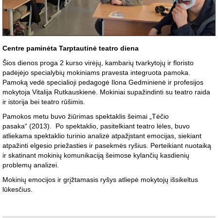
Centre paminėta Tarptautinė teatro diena
Šios dienos proga 2 kurso virėjų, kambarių tvarkytojų ir floristo
padėjėjo specialybių mokiniams pravesta integruota pamoka.
Pamoką vedė specialioji pedagogė Ilona Gedminienė ir profesijos
mokytoja Vitalija Rutkauskienė. Mokiniai supažindinti su teatro raida
ir istorija bei teatro rūšimis.
Pamokos metu buvo žiūrimas spektaklis šeimai „Tėčio
pasaka“ (2013). Po spektaklio, pasitelkiant teatro lėles, buvo
atliekama spektaklio turinio analizė atpažįstant emocijas, siekiant
atpažinti elgesio priežasties ir pasekmės ryšius. Perteikiant nuotaiką
ir skatinant mokinių komunikaciją šeimose kylančių kasdienių
problemų analizei.
Mokinių emocijos ir grįžtamasis ryšys atliepė mokytojų išsikeltus
lūkesčius.