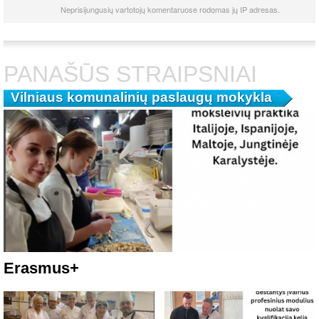
Neprisijungusių vartotojų komentaruose rodomas jų IP adresas.
PANAŠŪS STRAIPSNIAI
Vilniaus komunalinių paslaugų mokykla
Erasmus+