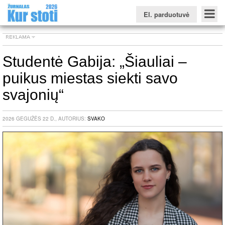
El. parduotuvė
Studentė Gabija: „Šiauliai –
puikus miestas siekti savo
Konkursinio balo skaičiuoklė
Žurnalas KUR STOTI
Žurnalas KUO BŪTI
FORUMAS
Naujienos
Svarbiausios datos
Apie studijas užsienyje
Testai
svajonių“
Universitetų sritis
2026 GEGUŽĖS 22 D., AUTORIUS:
SVAKO
Kolegijų sritis
Profesinių mokyklų sritis