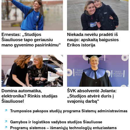
Ernestas: „Studijos
Niekada nevėlu pradėti iš
Šiauliuose tapo geriausiu
naujo: apskaitą baigusios
mano gyvenimo pasirinkimu“
Erikos istorija
Domina automatika,
ŠVK absolventė Jolanta:
elektronika? Rinkis studijas
„Studijos atvėrė duris į
Šiauliuose!
svajonių darbą“
Trumposios pakopos studijų programa Sistemų administravimas
Gamybos ir logistikos vadybos studijos Šiauliuose
Programų sistemos – išmaniųjų technologijų entuziastams