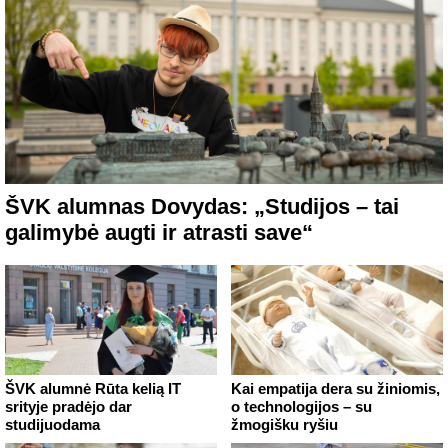
ŠVK alumnas Dovydas: „Studijos – tai
galimybė augti ir atrasti save“
ŠVK alumnė Rūta kelią IT
Kai empatija dera su žiniomis,
srityje pradėjo dar
o technologijos – su
studijuodama
žmogišku ryšiu