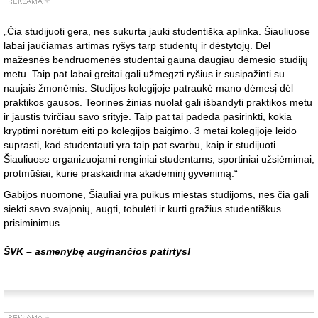
„Čia studijuoti gera, nes sukurta jauki studentiška aplinka. Šiauliuose
labai jaučiamas artimas ryšys tarp studentų ir dėstytojų. Dėl
mažesnės bendruomenės studentai gauna daugiau dėmesio studijų
metu. Taip pat labai greitai gali užmegzti ryšius ir susipažinti su
naujais žmonėmis. Studijos kolegijoje patraukė mano dėmesį dėl
praktikos gausos. Teorines žinias nuolat gali išbandyti praktikos metu
ir jaustis tvirčiau savo srityje. Taip pat tai padeda pasirinkti, kokia
kryptimi norėtum eiti po kolegijos baigimo. 3 metai kolegijoje leido
suprasti, kad studentauti yra taip pat svarbu, kaip ir studijuoti.
Šiauliuose organizuojami renginiai studentams, sportiniai užsiėmimai,
protmūšiai, kurie praskaidrina akademinį gyvenimą.“
Gabijos nuomone, Šiauliai yra puikus miestas studijoms, nes čia gali
siekti savo svajonių, augti, tobulėti ir kurti gražius studentiškus
prisiminimus.
ŠVK – asmenybę auginančios patirtys!