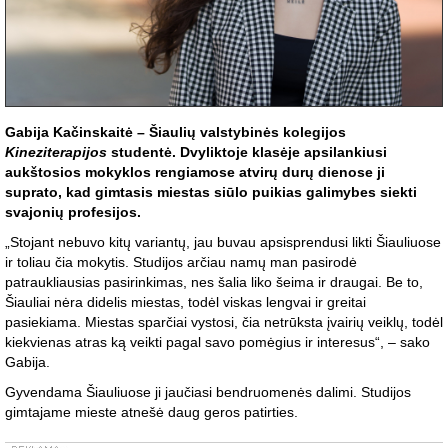
Gabija Kačinskaitė – Šiaulių valstybinės kolegijos
Kineziterapijos
studentė. Dvyliktoje klasėje apsilankiusi
aukštosios mokyklos rengiamose atvirų durų dienose ji
suprato, kad gimtasis miestas siūlo puikias galimybes siekti
svajonių profesijos.
„Stojant nebuvo kitų variantų, jau buvau apsisprendusi likti Šiauliuose
ir toliau čia mokytis. Studijos arčiau namų man pasirodė
patraukliausias pasirinkimas, nes šalia liko šeima ir draugai. Be to,
Šiauliai nėra didelis miestas, todėl viskas lengvai ir greitai
pasiekiama. Miestas sparčiai vystosi, čia netrūksta įvairių veiklų, todėl
kiekvienas atras ką veikti pagal savo pomėgius ir interesus“, – sako
Gabija.
Gyvendama Šiauliuose ji jaučiasi bendruomenės dalimi. Studijos
gimtajame mieste atnešė daug geros patirties.