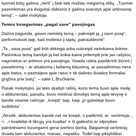
tuomet būtų galima „nerti“ į šiek tiek mažiau mėgiamą stilių. „Tuomet
pasirinkimas yra dvigubai didesnis ir galima svarstyti apie artimesnę
temą“, – sakė mokytoja.
Temos koregavimas „pagal save“ pavojingas
Dažna pagunda, gavus nemielą temą – pakreipti ją „į savo pusę“,
performuluoti taip, kad mokiniui ji taptų „patrauklesnė“.
„Ta ,,sava pusė“ gali būti dėkinga arba nukreipti netinkama linkme.
Pasirinkus temą bandyti ją bet kokia kaina pritempti prie jau rašytos,
nagrinėtos ar artimos yra pavojinga. Visada reikia pasitikrinti žiūrint į
pavadinimą – ar atsakoma į keliamą klausimą, ar pavadinimas nėra
apie batus, o pastraipos apie ratus ir tik dalinės išvados formaliai
grąžina prie batų“, – sakė L.Bručkienė.
Pasak mokytojos, jai teko skaityti rašinį, kurio tema buvo apie meilę,
o abiturientas, panašu, buvo mintinai išmokęs temą apie tėvynę ir
bandė visame rašinyje ,,kreipti“ taip, kaip „jo galvelėje buvo
sudėliota“.
„Atrodė, abiturientas bandė net ne kreipti, o patikrinti, ar vertintojai ,,
<...> kvaileliai iš tikrųjų yra kvailiai“ ir iš gailesčio ar silpnybės
patriotiniams lozungams gerai įvertins darbą. Baigiamoji vertintojų
išvada tam abiturientui, manau, nepatiko. Todėl taip piktybiškai