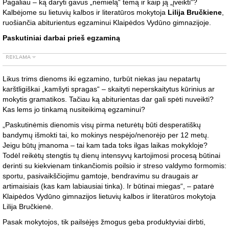
Pagaliau – ką daryti gavus „nemielą“ temą ir kaip ją „įveikti“?
Kalbėjome su lietuvių kalbos ir literatūros mokytoja
Lilija Bručkiene
,
ruošiančia abiturientus egzaminui Klaipėdos Vydūno gimnazijoje.
Paskutiniai darbai prieš egzaminą
Likus trims dienoms iki egzamino, turbūt niekas jau nepatartų
karštligiškai „kamšyti spragas“ – skaityti neperskaitytus kūrinius ar
mokytis gramatikos. Tačiau ką abiturientas dar gali spėti nuveikti?
Kas lems jo tinkamą nusiteikimą egzaminui?
„Paskutinėmis dienomis visų pirma neturėtų būti desperatiškų
bandymų išmokti tai, ko mokinys nespėjo/nenorėjo per 12 metų.
Jeigu būtų įmanoma – tai kam tada toks ilgas laikas mokykloje?
Todėl reikėtų stengtis tų dienų intensyvų kartojimosi procesą būtinai
derinti su kiekvienam tinkančiomis poilsio ir streso valdymo formomis:
sportu, pasivaikščiojimu gamtoje, bendravimu su draugais ar
artimaisiais (kas kam labiausiai tinka). Ir būtinai miegas“, – patarė
Klaipėdos Vydūno gimnazijos lietuvių kalbos ir literatūros mokytoja
Lilija Bručkienė.
Pasak mokytojos, tik pailsėjęs žmogus geba produktyviai dirbti,