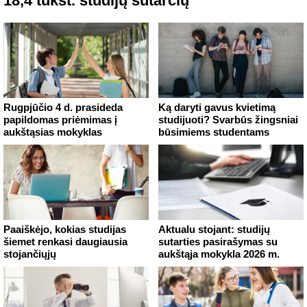
18,4 tūkst. studijų sutarčių
Rugpjūčio 4 d. prasideda
Ką daryti gavus kvietimą
papildomas priėmimas į
studijuoti? Svarbūs žingsniai
aukštąsias mokyklas
būsimiems studentams
Paaiškėjo, kokias studijas
Aktualu stojant: studijų
šiemet renkasi daugiausia
sutarties pasirašymas su
stojančiųjų
aukštąja mokykla 2026 m.