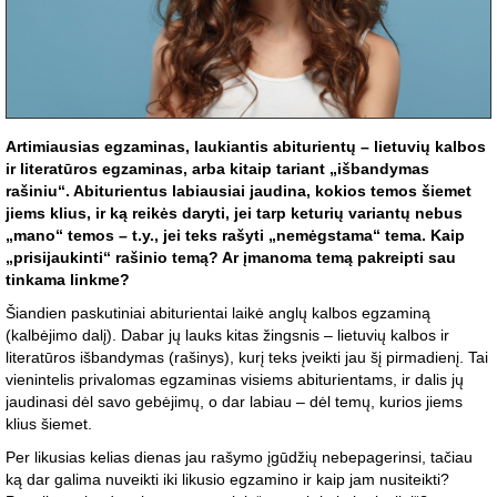
Artimiausias egzaminas, laukiantis abiturientų – lietuvių kalbos
ir literatūros egzaminas, arba kitaip tariant „išbandymas
rašiniu“. Abiturientus labiausiai jaudina, kokios temos šiemet
jiems klius, ir ką reikės daryti, jei tarp keturių variantų nebus
„mano“ temos – t.y., jei teks rašyti „nemėgstama“ tema. Kaip
„prisijaukinti“ rašinio temą? Ar įmanoma temą pakreipti sau
tinkama linkme?
Šiandien paskutiniai abiturientai laikė anglų kalbos egzaminą
(kalbėjimo dalį). Dabar jų lauks kitas žingsnis – lietuvių kalbos ir
literatūros išbandymas (rašinys), kurį teks įveikti jau šį pirmadienį. Tai
vienintelis privalomas egzaminas visiems abiturientams, ir dalis jų
jaudinasi dėl savo gebėjimų, o dar labiau – dėl temų, kurios jiems
klius šiemet.
Per likusias kelias dienas jau rašymo įgūdžių nebepagerinsi, tačiau
ką dar galima nuveikti iki likusio egzamino ir kaip jam nusiteikti?