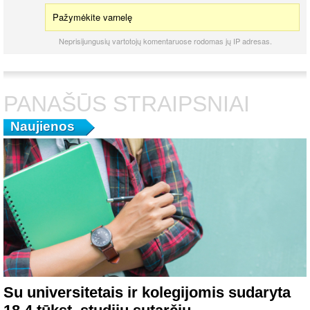
Pažymėkite varnelę
Neprisijungusių vartotojų komentaruose rodomas jų IP adresas.
PANAŠŪS STRAIPSNIAI
Naujienos
Su universitetais ir kolegijomis sudaryta