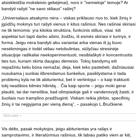
atsiskleidžia moksleivio gebėjimai), nors ir "nemieloje" temoje? Ar
bandyti rašyti "ne savo stiliaus" rašinį?
„Universalaus atsakymo nėra – viskas priklauso nuo to, kiek žinių ir
įgūdžių mokinys turi rašyti vienus ir kitus rašinius. Nes rašiniai skiriasi
ne tik temomis: yra kitokia struktūra, funkcinis stilius, visai kiti
aspektai turi tapti darbo ašimi, žodžiu, iš esmės skiriasi ir turinys, ir
forma. Jeigu nėra bandyti abu variantai arba vienas iš jų buvo
nesėkmingas ir todėl vėliau netobulintas, siūlyčiau stresinėje
situacijoje radikaliai neeksperimentuoti, nesiblaškyti ir koncentruotis
ties tuo, kuriam skirta daugiau dėmesio. Tokių bandymų eiti
nepažintu keliu būna nemažai, deja, kiek teko pastebėti, dažniausiai
nusukama į sunkiai išbrendamus šunkelius, pasiklystama ir tada
problemų kyla ne tik abiturientui, bet ir vertintojui – o kaip traktuoti
tokį neaiškios kilmės hibridą... Čia kaip sporte – jeigu moki gerai
plaukti, tai dar nereiškia, kad olimpiadoje gali ir vandensvydį žaisti, ir
šuoliais nuo tramplino pradžiuginti. Viskam reikia įdirbio, specifinių
žinių ir tai neįgyjama per vieną dieną“, – pasakojo L.Bručkienė.
Vis dėlto, pasak mokytojos, jeigu abiturientas yra rašęs ir
samprotavimo, ir literatūrinius rašinius, tik labiau patiko vieni ar kiti,