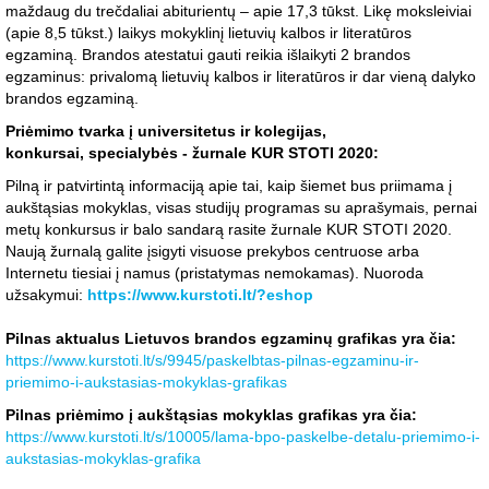
maždaug du trečdaliai abiturientų – apie 17,3 tūkst. Likę moksleiviai
(apie 8,5 tūkst.) laikys mokyklinį lietuvių kalbos ir literatūros
egzaminą. Brandos atestatui gauti reikia išlaikyti 2 brandos
egzaminus: privalomą lietuvių kalbos ir literatūros ir dar vieną dalyko
brandos egzaminą.
Priėmimo tvarka į universitetus ir kolegijas,
konkursai, specialybės - žurnale KUR STOTI 2020:
Pilną ir patvirtintą informaciją apie tai, kaip šiemet bus priimama į
aukštąsias mokyklas, visas studijų programas su aprašymais, pernai
metų konkursus ir balo sandarą rasite žurnale KUR STOTI 2020.
Naują žurnalą galite įsigyti visuose prekybos centruose arba
Internetu tiesiai į namus (pristatymas nemokamas). Nuoroda
užsakymui:
https://www.kurstoti.lt/?eshop
Pilnas aktualus Lietuvos brandos egzaminų grafikas yra čia:
https://www.kurstoti.lt/s/9945/paskelbtas-pilnas-egzaminu-ir-
priemimo-i-aukstasias-mokyklas-grafikas
Pilnas priėmimo į aukštąsias mokyklas grafikas yra čia:
https://www.kurstoti.lt/s/10005/lama-bpo-paskelbe-detalu-priemimo-i-
aukstasias-mokyklas-grafika