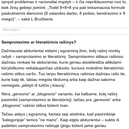
spręsti problemas ir racionaliai mąstyti – ir čia nepriklausomai nuo to,
kiek žinių gebėjo įsiminti. „Todėl 8+8+8 yra pati tinkamiausia formulė
paskutinėmis dienomis (8 valandos darbo, 8 poilsio, bendravimo ir 8
miego)“, – sakė L.Bručkienė.
Samprotavimo ar literatūrinis rašinys?
Dažniausiai abiturientai eidami į egzaminą žino, kokį rašinį norėtų
rašyti – samprotavimo ar literatūrinį. Samprotavimo stiliaus rašinius
dažniau renkasi tie abiturientai, kurie geriau atsiskleidžia atlikdami
kūrybiškumo reikalaujančias užduotis, kuriuos mokslinis literatūrinio
rašinio stilius varžo. Tuo tarpu literatūrinius rašinius dažniau rašo tie,
kurie kaip tik, labiau mėgsta tikslumą arba kaip dažnai sakoma
nemėgsta „pilstyti iš tuščio į kiaurą“.
Nėra „geresnio“ ar „blogesnio“ varianto, kai kalbame, kokį rašinį
pasirinkti (samprotavimo ar literatūrinį), tačiau yra „geresnis“ arba
„blogesnis“ rašinio stilius būtent man.
Tačiau atėjus į egzaminą, kartais taip atsitinka, kad pasirinktoje
"kategorijoje" temos "ne mano". Kaip elgtis abiturientui – suktis iš
padėties samprotavimo rašinyje (jeigu būtent jame geriau