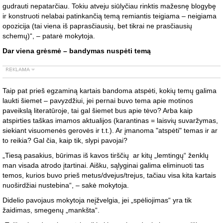
gudrauti nepatarčiau. Tokiu atveju siūlyčiau rinktis mažesnę blogybę
ir konstruoti nelabai patinkančią temą remiantis teigiama – neigiama
opozicija (tai viena iš paprasčiausių, bet tikrai ne prasčiausių
schemų)“, – patarė mokytoja.
Dar viena grėsmė – bandymas nuspėti temą
Taip pat prieš egzaminą kartais bandoma atspėti, kokių temų galima
laukti šiemet – pavyzdžiui, jei pernai buvo tema apie motinos
paveikslą literatūroje, tai gal šiemet bus apie tėvo? Arba kaip
atspirties taškas imamos aktualijos (karantinas = laisvių suvaržymas,
siekiant visuomenės gerovės ir t.t.). Ar įmanoma "atspėti" temas ir ar
to reikia? Gal čia, kaip tik, slypi pavojai?
„Tiesą pasakius, būrimas iš kavos tirščių ar kitų „lemtingų“ ženklų
man visada atrodo įtartinai. Aišku, sąlyginai galima eliminuoti tas
temos, kurios buvo prieš metus/dvejus/trejus, tačiau visa kita kartais
nuoširdžiai nustebina“, – sakė mokytoja.
Didelio pavojaus mokytoja neįžvelgia, jei „spėliojimas“ yra tik
žaidimas, smegenų „mankšta“.