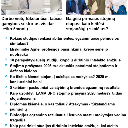
Darbo vietų tūkstančiai, tačiau
Baigėsi pirmasis stojimų
gamybos sektorius vis dar
etapas: kaip keitėsi
ieško žmonių
stojančiųjų skaičius?
Kokias studijas renkasi abiturientės, egzaminuose pelniusios
šimtukus?
Miškininkė Agnė: profesijos pasirinkimą įkvėpė senelio
nuotrauka
10 perspektyviausių studijų krypčių dirbtinio intelekto amžiuje
Stojimo prašymas 2026 m.: aktualūs patarimai stojantiems ir
dažnos klaidos
Ko tikėtis šiemet stojant į aukštąsias mokyklas? 2025 m.
konkursiniai balai
Skelbiami paskutiniai valstybinių brandos egzaminų rezultatai
Kaip užpildyti LAMA BPO stojimo prašymą 2026 metais? Gidas
stojantiesiems
Diplomas kišenėje, o kas toliau? Atsakymas - tūkstančiams
jaunuolių
Biologijos egzamino rezultatus Lietuvos mastu mokytojas vadina
tragedija
Kaip pasirinkti studijas dirbtinio intelekto amžiuje, kai ateitis