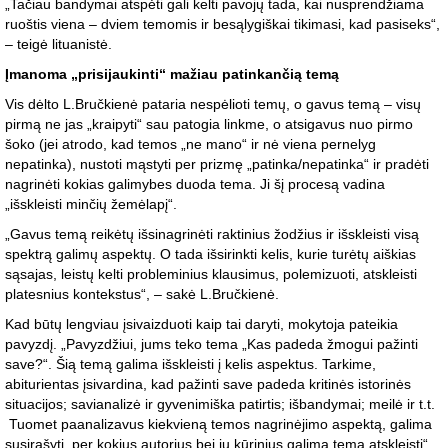
„Tačiau bandymai atspėti gali kelti pavojų tada, kai nusprendžiama
ruoštis viena – dviem temomis ir besąlygiškai tikimasi, kad pasiseks“,
– teigė lituanistė.
Įmanoma „prisijaukinti“ mažiau patinkančią temą
Vis dėlto L.Bručkienė pataria nespėlioti temų, o gavus temą – visų
pirmą ne jas „kraipyti“ sau patogia linkme, o atsigavus nuo pirmo
šoko (jei atrodo, kad temos „ne mano“ ir nė viena pernelyg
nepatinka), nustoti mąstyti per prizmę „patinka/nepatinka“ ir pradėti
nagrinėti kokias galimybes duoda tema. Ji šį procesą vadina
„išskleisti minčių žemėlapį“.
„Gavus temą reikėtų išsinagrinėti raktinius žodžius ir išskleisti visą
spektrą galimų aspektų. O tada išsirinkti kelis, kurie turėtų aiškias
sąsajas, leistų kelti probleminius klausimus, polemizuoti, atskleisti
platesnius kontekstus“, – sakė L.Bručkienė.
Kad būtų lengviau įsivaizduoti kaip tai daryti, mokytoja pateikia
pavyzdį. „Pavyzdžiui, jums teko tema „Kas padeda žmogui pažinti
save?“. Šią temą galima išskleisti į kelis aspektus. Tarkime,
abiturientas įsivardina, kad pažinti save padeda kritinės istorinės
situacijos; savianalizė ir gyvenimiška patirtis; išbandymai; meilė ir t.t.
Tuomet paanalizavus kiekvieną temos nagrinėjimo aspektą, galima
susirašyti, per kokius autorius bei jų kūrinius galima temą atskleisti“,