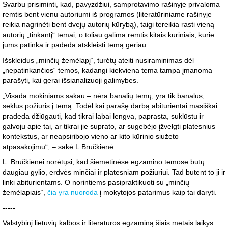
Svarbu prisiminti, kad, pavyzdžiui, samprotavimo rašinyje privaloma
remtis bent vienu autoriumi iš programos (literatūriniame rašinyje
reikia nagrinėti bent dvejų autorių kūrybą), taigi tereikia rasti vieną
autorių „tinkantį“ temai, o toliau galima remtis kitais kūriniais, kurie
jums patinka ir padeda atskleisti temą geriau.
Išskleidus „minčių žemėlapį“, turėtų ateiti nusiraminimas dėl
„nepatinkančios“ temos, kadangi kiekviena tema tampa įmanoma
parašyti, kai gerai išsianalizuoji galimybes.
„Visada mokiniams sakau – nėra banalių temų, yra tik banalus,
seklus požiūris į temą. Todėl kai parašę darbą abiturientai masiškai
pradeda džiūgauti, kad tikrai labai lengva, paprasta, suklūstu ir
galvoju apie tai, ar tikrai jie suprato, ar sugebėjo įžvelgti platesnius
kontekstus, ar neapsiribojo vieno ar kito kūrinio siužeto
atpasakojimu“, – sakė L.Bručkienė.
L. Bručkienei norėtųsi, kad šiemetinėse egzamino temose būtų
daugiau gylio, erdvės minčiai ir platesniam požiūriui. Tad būtent to ji ir
linki abiturientams. O norintiems pasipraktikuoti su „minčių
žemėlapiais“,
čia yra nuoroda
į mokytojos patarimus kaip tai daryti.
-----
Valstybinį lietuvių kalbos ir literatūros egzaminą šiais metais laikys