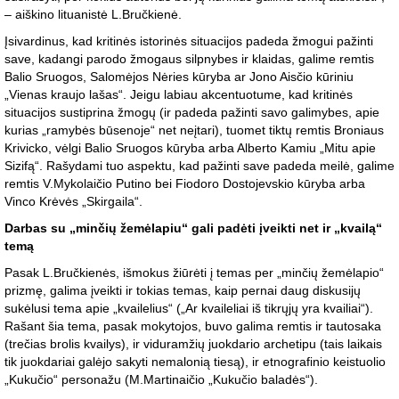
– aiškino lituanistė L.Bručkienė.
Įsivardinus, kad kritinės istorinės situacijos padeda žmogui pažinti
save, kadangi parodo žmogaus silpnybes ir klaidas, galime remtis
Balio Sruogos, Salomėjos Nėries kūryba ar Jono Aisčio kūriniu
„Vienas kraujo lašas“. Jeigu labiau akcentuotume, kad kritinės
situacijos sustiprina žmogų (ir padeda pažinti savo galimybes, apie
kurias „ramybės būsenoje“ net neįtari), tuomet tiktų remtis Broniaus
Krivicko, vėlgi Balio Sruogos kūryba arba Alberto Kamiu „Mitu apie
Sizifą“. Rašydami tuo aspektu, kad pažinti save padeda meilė, galime
remtis V.Mykolaičio Putino bei Fiodoro Dostojevskio kūryba arba
Vinco Krėvės „Skirgaila“.
Darbas su „minčių žemėlapiu“ gali padėti įveikti net ir „kvailą“
temą
Pasak L.Bručkienės, išmokus žiūrėti į temas per „minčių žemėlapio“
prizmę, galima įveikti ir tokias temas, kaip pernai daug diskusijų
sukėlusi tema apie „kvailelius“ („Ar kvaileliai iš tikrųjų yra kvailiai“).
Rašant šia tema, pasak mokytojos, buvo galima remtis ir tautosaka
(trečias brolis kvailys), ir viduramžių juokdario archetipu (tais laikais
tik juokdariai galėjo sakyti nemalonią tiesą), ir etnografinio keistuolio
„Kukučio“ personažu (M.Martinaičio „Kukučio baladės“).