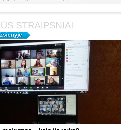
ŪS STRAIPSNIAI
užsienyje