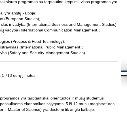
akalauro programas su tarptautine kryptimi, visos programos yra
s
K
ai yra anglų kalboje)
S
jas (European Studies);
d
erslas ir vadyba (International Business and Management Studies);
m
ryšių vadyba (International Communication Management);
S
į
S
logijos (Process & Food Technology);
nistravimas (International Public Management);
K
yba (Safety and Security Management Studies).
.
Š
8
K
a 1 713 eurų į metus.
.
L
i
f
K
h
programos yra tarptautiškai orientuotos ir mūsų studentus
s
 pasaulinėms ekonomikos sąlygoms. 5 iš 12 mūsų magistratūros
 ir Master of Science) yra dėstomi tik anglų kalboje.
K
S
l
t
t