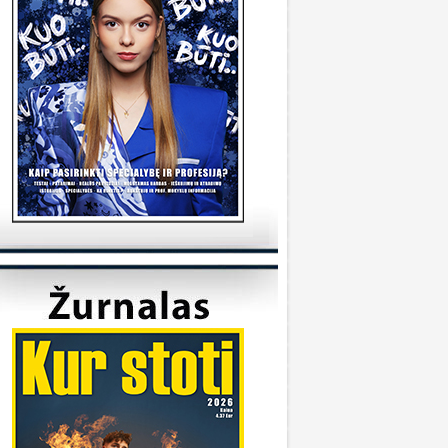
tudijas/
KVK
onsultuoja Utenos kolegija
veiki, kada reikėtu kreiptis del užskaitymu
alykų iš pabaigtos kolegijos/profesines
okyklos ? Ir kur reikia kreiptis? Ačiū
veiki, kreiptis reikia prasidėjus studijų metams
 katedrą, kuriai priklauso Jūsų studijų programa.
ėkmės
Sandra
onsultuoja Klaipėdos universitetas
..
iuo metu į Geografijos studijų programą priimti
 studentai.
KU
onsultuoja Vilniaus universitetas
..
aba diena, dėkojame už laišką. Dėl
ndividualaus studijų plano kreipkitės į
akulteto, kuriame studijuojate, studijų skyrių.
ontaktus galite rasti čia:
ttps://www.vu.lt/studentams/paslaugos-
tudentams/akademinis-konsultavimas.
VUpriemimas
onsultuoja Pasieniečių mokykla
veiki, norėjau pasiklaust jeigu turi anglų ir
ietuvių valstybinį, turi B kategorija, bet gal šiek
iek fiziškai silpnesnis esi tinkamas tarnybai? Ar
a prasme fizo įskaita yra pagrindinis dalykas