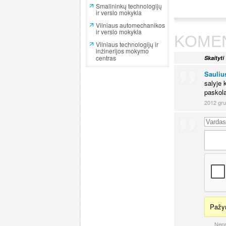
Smalininkų technologijų
ir verslo mokykla
Vilniaus automechanikos
ir verslo mokykla
KOME
Vilniaus technologijų ir
inžinerijos mokymo
centras
Skaityti
Sauliu
salyje 
paskola
2012 gru
Pažym
Nepr