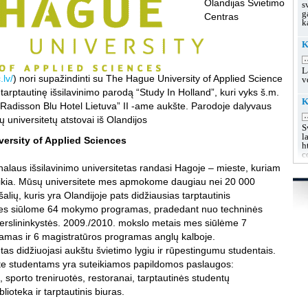
Olandijas Švietimo
s
g
Centras
k
K
.
L
.lv/
) nori supažindinti su The Hague University of Applied Science
v
į tarptautinę išsilavinimo parodą “Study In Holland”, kuri vyks š.m.
K
„Radisson Blu Hotel Lietuva” II -ame aukšte. Parodoje dalyvaus
.
ų universitetų atstovai iš Olandijos
S
l
ersity of Applied Sciences
h
c
alaus išsilavinimo universitetas randasi Hagoje – mieste, kuriam
K
ikia. Mūsų universitete mes apmokome daugiau nei 20 000
u
alių, kuris yra Olandijoje pats didžiausias tarptautinis
.
Mes siūlome 64 mokymo programas, pradedant nuo techninės
L
s
verslininkystės. 2009./2010. mokslo metais mes siūlėme 7
g
amas ir 6 magistratūros programas anglų kalboje.
g
as didžiuojasi aukštu švietimo lygiu ir rūpestingumu studentais.
K
te studentams yra suteikiamos papildomos paslaugos:
.
sporto treniruotės, restoranai, tarptautinės studentų
L
blioteka ir tarptautinis biuras.
k
h