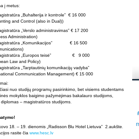
į
 į metus:
K
agistratūra „Buhalterija ir kontrole” € 16 000
.
nting and Control (also in Dual))
S
agistratūra „Verslo administravimas” € 17 200
ess Administration)
i magistratūra „Komunikacijos” € 16 500
munications)
i magistratūra „Europos teisė” € 9 000
pean Law and Policy)
agistratūra „Tarptautinių komunikacijų vadyba”
rnational Communication Management) € 15 000
imai:
čiasi nuo studijų programų pasirinkimo, bet visiems studentams
urinės mokyklos baigimo pažymėjimas bakalauro studijoms,
 diplomas – magistratūros studijoms.
imatymo!
m
kovo 18. – 19. dienomis „Radisson Blu Hotel Lietuva” 2.aukšte.
ijos rasite čia
www.hesc.lv