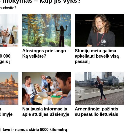
s mokymas – kaip jis vyks?
naudosite?
Atostogos prie lango.
Studijų metu galima
20 000
Ką veikėte?
apkeliauti beveik visą
gsis į
pasaulį
ų
Naujausia informacija
Argentinoje: pažintis
dimyje
apie studijas užsienyje
su pasaulio lietuviais
ai tave ir namus skiria 8000 kilometrų