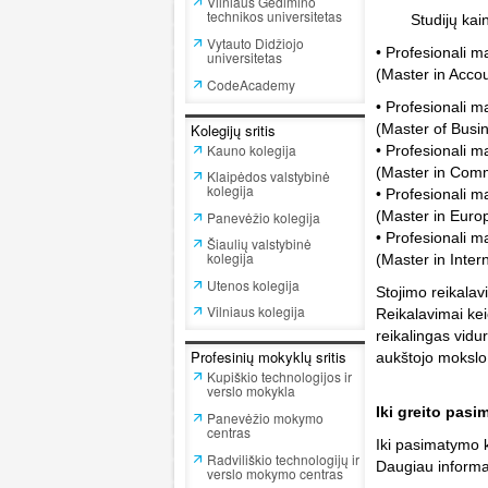
Vilniaus Gedimino
technikos universitetas
Studijų kaina
Vytauto Didžiojo
• Profesionali m
universitetas
(Master in Accou
CodeAcademy
• Profesionali m
Kolegijų sritis
(Master of Busin
Kauno kolegija
• Profesional
(Master in Com
Klaipėdos valstybinė
kolegija
• Profesional
(Master in Euro
Panevėžio kolegija
• Profesionali m
Šiaulių valstybinė
kolegija
(Master in Inte
Utenos kolegija
Stojimo reikalav
Vilniaus kolegija
Reikalavimai kei
reikalingas vid
Profesinių mokyklų sritis
aukštojo mokslo
Kupiškio technologijos ir
verslo mokykla
Iki greito pas
Panevėžio mokymo
centras
Iki pasimatymo 
Radviliškio technologijų ir
Daugiau informac
verslo mokymo centras