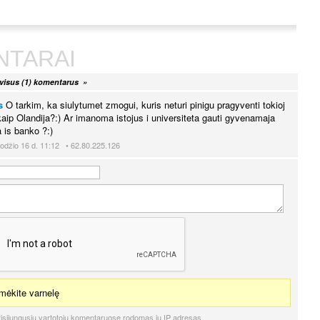
NTARAI
 visus (1) komentarus »
s
O tarkim, ka siulytumet zmogui, kuris neturi pinigu pragyventi tokioj
kaip Olandija?:) Ar imanoma istojus i universiteta gauti gyvenamaja
 is banko ?:)
odžio 16 d. 11:12 • 62.80.225.126
ėkite varnelę
isijungusių vartotojų komentaruose rodomas jų IP adresas.