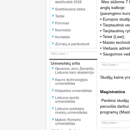
skaičiuoklė 2026
Mes siūlome 7 b
anglų kalboje:
Svarbiausios datos
(parengimo kurs
Testai
• Europos studi
Forumas
• Tarptautinis v
Nuorodos
• Tarptautinių 
Kontaktai
• Teisė (Law);
• Maisto techno
Žurnalų e-parduotuvė
• Viešasis admi
• Saugumos vad
Universitetų sritis
Generolo Jono Žemaičio
Lietuvos karo akademija
Studijų kaina yr
Kauno technologijos
universitetas
Klaipėdos universitetas
Magistratūra
Lietuvos sporto
Penkios studijų 
universitetas
paruošia darbui
Lietuvos sveikatos
mokslų universitetas
programų (Master
Mykolo Romerio
universitetas