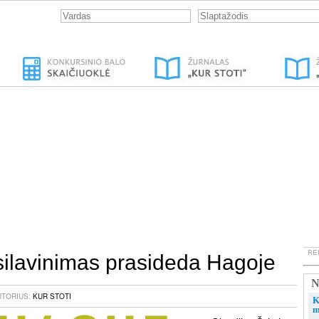
silavinimas prasideda Hagoje
N
AUTORIUS:
KUR STOTI
K
m