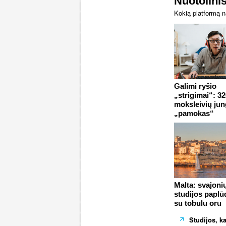
Nuotolini
Kokią platformą 
Galimi ryšio
„strigimai“: 3
moksleivių jun
„pamokas“
Malta: svajoni
studijos paplū
su tobulu oru
Studijos, k