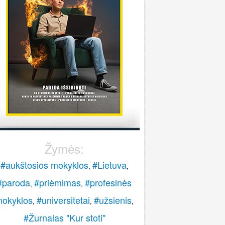
stoti į pasieniečių mokyklą?
Rokas
onsultuoja Lietuvos policijos mokykla
..
veiki, paskambinkite 070060076.
LPM
Žymės:
#aukštosios mokyklos
#Lietuva
,
,
#paroda
#priėmimas
#profesinės
,
,
okyklos
#universitetai
#užsienis
,
,
,
#Žurnalas "Kur stoti"