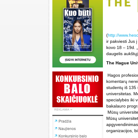
(
http://www.hesc
ir pakviesti Jus 
kovo 18 – 19d. 
daugelis aukštųj
The Hague Univ
Hagos profesion
komentarų nere
studentų iš 135 š
universitetas. 
specialybės iki 
bakalauro progr
Mūsų universitet
Mūsų universite
Pradžia
apgyvendinimas, 
Naujienos
organizacijos, bi
Konkursinio balo