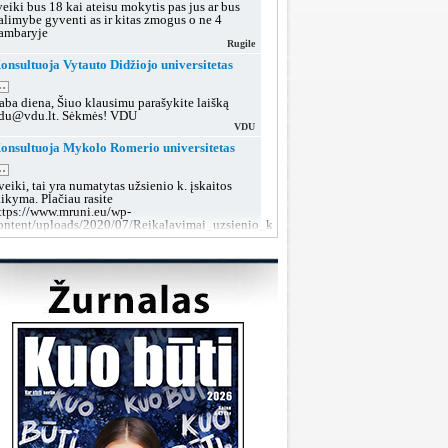
veiki bus 18 kai ateisu mokytis pas jus ar bus
alimybe gyventi as ir kitas zmogus o ne 4
ambaryje
Rugile
onsultuoja Vytauto Didžiojo universitetas
..
aba diena, Šiuo klausimu parašykite laišką
du@vdu.lt. Sėkmės! VDU
VDU
onsultuoja Mykolo Romerio universitetas
..
veiki, tai yra numatytas užsienio k. įskaitos
aikyma. Plačiau rasite
ttps://www.mruni.eu/wp-
ontent/uploads/2020/07/Reikalavimai_uzsienio_kalbos_iskaitai_2018.pdf
MRU konsultacijos
onsultuoja Lietuvos sveikatos mokslų
niversitetas
..
aba diena, tokiu klausimu rekomenduojame po
utarties pasirašymo kreiptis į dekanatą prieš
rupių suformavimą arba teikti prašymą dėl
rupės keitimo, kai grupės jau bus aiškios.
LSMU SRT
onsultuoja Klaipėdos valstybinė kolegija
..
aba diena, taip, galite susisiekti su mumis šiais
ontaktais:
ttps://www.kvk.lt/stojantiesiems/priemimas-i-