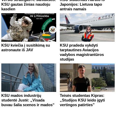
KSU gautas žinias naudoju
Japonijos: Lietuva tapo
kasdien
antrais namais
KSU kviečia į susitikimą su
KSU pradeda vykdyti
astronaute iš JAV
tarptautines Aviacijos
vadybos magistrantūros
studijas
KSU mados industrijų
Teisės studentas Kipras:
studentė Justė: „Visada
„Studijos KSU leido įgyti
buvau šalia scenos ir mados“
vertingos patirties”