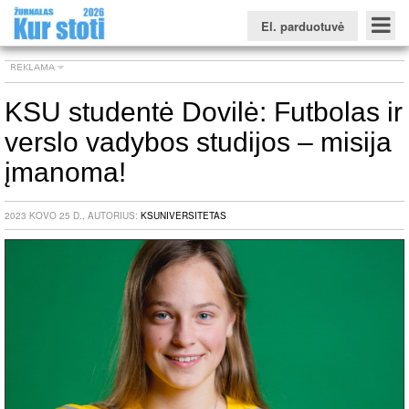
El. parduotuvė
KSU studentė Dovilė: Futbolas ir
verslo vadybos studijos – misija
Konkursinio balo skaičiuoklė
Žurnalas KUR STOTI
Žurnalas KUO BŪTI
FORUMAS
Naujienos
Svarbiausios datos
Apie studijas užsienyje
Testai
įmanoma!
Universitetų sritis
2023 KOVO 25 D., AUTORIUS:
KSUNIVERSITETAS
Kolegijų sritis
Profesinių mokyklų sritis