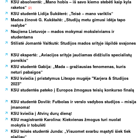
KSU absolventė: „Mano hobis – iš savo kiemo stebėti kaip kyla
raketos“
(2)
KSU studentė Lidija Šukšterė: „Teisė – mano variklis“
Mados žinovė G. Kukštaitė: „Studijų metu gimusi idėja tapo
realybe“
Naujiena Lietuvoje – mados mokymai moksleiviams ir
studentams
Stilistė Jomantė Vaitkutė: Studijos mados srityje išpildė svajones
KSU ekspertė: „Aviacijos srityje jaučiamas didžiulis specialistų
poreikis“
KSU studentė Gabija: „Mada – gražiausias fenomenas, kuris
neturi pabaigos“
KSU kviečia į pristatymus Litexpo mugėje "Karjera & Studijos
2023"
KSU studentės pateko į Europos žmogaus teisių konkurso finalą
KSU studentė Dovilė: Futbolas ir verslo vadybos studijos – misija
įmanoma!
KSU kviečia į Atvirų durų dieną!
KSU magistrantė Karolina: Kiekvienas žmogus turi nuolat
mokytis ir tobulėti
KSU teisės studentė Junda: „Visuomet svarbu mąstyti šiek tiek
plačiau“