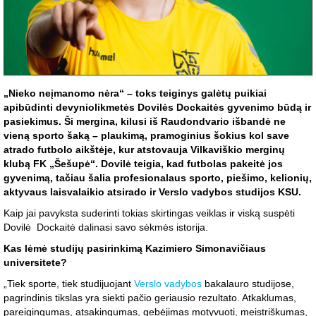
„Nieko neįmanomo nėra“ – toks teiginys galėtų puikiai
apibūdinti devyniolikmetės Dovilės Dockaitės gyvenimo būdą ir
pasiekimus. Ši mergina, kilusi iš Raudondvario išbandė ne
vieną sporto šaką – plaukimą, pramoginius šokius kol save
atrado futbolo aikštėje, kur atstovauja Vilkaviškio merginų
klubą FK „Šešupė“. Dovilė teigia, kad futbolas pakeitė jos
gyvenimą, tačiau šalia profesionalaus sporto, piešimo, kelionių,
aktyvaus laisvalaikio atsirado ir Verslo vadybos studijos KSU.
Kaip jai pavyksta suderinti tokias skirtingas veiklas ir viską suspėti
Dovilė Dockaitė dalinasi savo sėkmės istorija.
Kas lėmė studijų pasirinkimą Kazimiero Simonavičiaus
universitete?
„Tiek sporte, tiek studijuojant
Verslo vadybos
bakalauro studijose,
pagrindinis tikslas yra siekti pačio geriausio rezultato. Atkaklumas,
pareigingumas, atsakingumas, gebėjimas motyvuoti, meistriškumas,