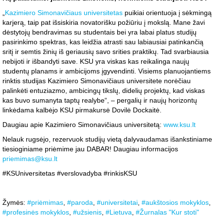
„
Kazimiero Simonavičiaus universitetas
puikiai orientuoja į sėkmingą
karjerą, taip pat išsiskiria novatorišku požiūriu į mokslą. Mane žavi
dėstytojų bendravimas su studentais bei yra labai platus studijų
pasirinkimo spektras, kas leidžia atrasti sau labiausiai patinkančią
sritį ir semtis žinių iš geriausių savo srities praktikų. Tad svarbiausia
nebijoti ir išbandyti save. KSU yra viskas kas reikalinga naujų
studentų planams ir ambicijoms įgyvendinti. Visiems planuojantiems
rinktis studijas Kazimiero Simonavičiaus universitete norėčiau
palinkėti entuziazmo, ambicingų tikslų, didelių projektų, kad viskas
kas buvo sumanyta taptų realybe“, – pergalių ir naujų horizontų
linkėdama kalbėjo KSU pirmakursė Dovilė Dockaitė.
Daugiau apie Kazimiero Simonavičiaus universitetą:
www.ksu.lt
Nelauk rugsėjo, rezervuok studijų vietą dalyvaudamas išankstiniame
tiesioginiame priėmime jau DABAR! Daugiau informacijos
priemimas@ksu.lt
#KSUniversitetas #verslovadyba #rinkisKSU
Žymės:
#priėmimas
,
#paroda
,
#universitetai
,
#aukštosios mokyklos
,
#profesinės mokyklos
,
#užsienis
,
#Lietuva
,
#Žurnalas "Kur stoti"