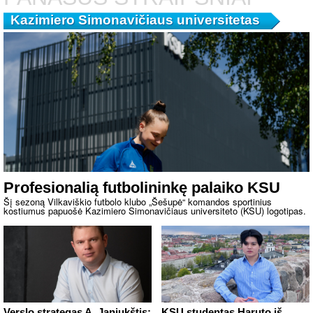
Kazimiero Simonavičiaus universitetas
Profesionalią futbolininkę palaiko KSU
Šį sezoną Vilkaviškio futbolo klubo „Šešupė“ komandos sportinius
kostiumus papuošė Kazimiero Simonavičiaus universiteto (KSU) logotipas.
Verslo strategas A. Janiukštis:
KSU studentas Haruto iš