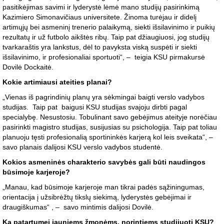
pasitikėjimas savimi ir lyderystė lėmė mano studijų pasirinkimą
Kazimiero Simonavičiaus universitete. Žinoma turėjau ir didelį
artimųjų bei asmeninį trenerio palaikymą, siekti išsilavinimo ir puikių
rezultatų ir už futbolo aikštės ribų. Taip pat džiaugiuosi, jog studijų
tvarkaraštis yra lankstus, dėl to pavyksta viską suspėti ir siekti
išsilavinimo, ir profesionaliai sportuoti“, – teigia KSU pirmakursė
Dovilė Dockaitė.
Kokie artimiausi ateities planai?
„Vienas iš pagrindinių planų yra sėkmingai baigti verslo vadybos
studijas. Taip pat baigusi KSU studijas svajoju dirbti pagal
specialybę. Nesustosiu. Tobulinant savo gebėjimus ateityje norėčiau
pasirinkti magistro studijas, susijusias su psichologija. Taip pat toliau
planuoju tęsti profesionalią sportininkės karjerą kol leis sveikata“, –
savo planais dalijosi KSU verslo vadybos studentė.
Kokios asmeninės charakterio savybės gali būti naudingos
būsimoje karjeroje?
„Manau, kad būsimoje karjeroje man tikrai padės sąžiningumas,
orientacija į užsibrėžtų tikslų siekimą, lyderystės gebėjimai ir
draugiškumas“ , – savo mintimis dalijosi Dovilė.
Ką patartumei jauniems žmonėms, norintiems studijuoti KSU?