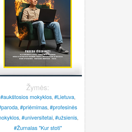
stoti į pasieniečių mokyklą?
Rokas
onsultuoja Lietuvos policijos mokykla
..
veiki, paskambinkite 070060076.
LPM
Žymės:
#aukštosios mokyklos
#Lietuva
,
,
#paroda
#priėmimas
#profesinės
,
,
okyklos
#universitetai
#užsienis
,
,
,
#Žurnalas "Kur stoti"