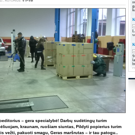
D., AUTORIUS:
VTPVM
s
g
k
K
.
L
v
K
.
S
l
h
c
K
u
.
L
s
g
g
K
.
peditorius – gera specialybė! Darbų sudėtingų turim
L
liuojam, kraunam, ruošiam siuntas, Pildyti popierius turim
k
s vežti, pakuoti smagu, Geras maršrutas – ir tau patogu..
h