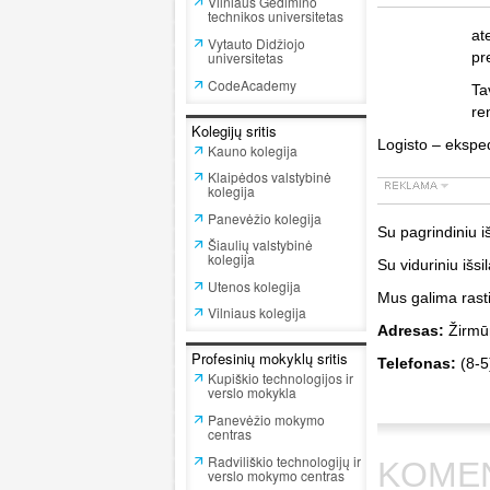
Vilniaus Gedimino
technikos universitetas
at
Vytauto Didžiojo
universitetas
pr
CodeAcademy
Ta
re
Kolegijų sritis
Logisto – ekspe
Kauno kolegija
Klaipėdos valstybinė
kolegija
Panevėžio kolegija
Su pagrindiniu i
Šiaulių valstybinė
kolegija
Su viduriniu išsi
Utenos kolegija
Mus galima ras
Vilniaus kolegija
Adresas:
Žirmūn
Profesinių mokyklų sritis
Telefonas:
(8-5
Kupiškio technologijos ir
verslo mokykla
Panevėžio mokymo
centras
Radviliškio technologijų ir
KOME
verslo mokymo centras