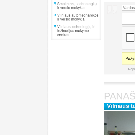
Smalininkų technologijų
ir verslo mokykla
Vilniaus automechanikos
ir verslo mokykla
Vilniaus technologijų ir
inžinerijos mokymo
centras
Pažym
Nepr
PANAŠ
Vilniaus 