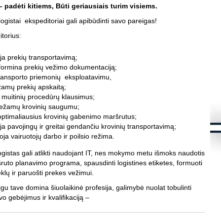
s
padėti kitiems, Būti geriausiais turim visiems.
K
logistai ekspeditoriai gali apibūdinti savo pareigas!
S
torius:
d
m
S
ja prekių transportavimą;
į
įformina prekių vežimo dokumentaciją;
S
transporto priemonių eksploatavimu,
K
žamų prekių apskaitą;
.
 muitinių procedūrų klausimus;
Š
vežamų krovinių saugumu;
8
optimaliausius krovinių gabenimo maršrutus;
K
a pavojingų ir greitai gendančiu krovinių transportavimą;
.
oja vairuotojų darbo ir poilsio režima.
L
i
gistas gali atlikti naudojant IT, nes mokymo metu išmoks naudotis
f
uto planavimo programa, spausdinti logistines etiketes, formuoti
K
h
klų ir paruošti prekes vežimui.
s
igu tave domina šiuolaikinė profesija, galimybė nuolat tobulinti
K
vo gebėjimus ir kvalifikaciją –
S
l
t
t