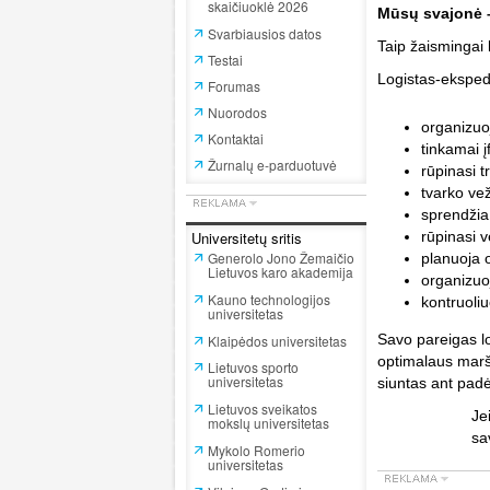
skaičiuoklė 2026
Mūsų svajonė – 
Svarbiausios datos
Taip žaismingai 
Testai
Logistas-ekspedi
Forumas
Nuorodos
organizuo
Kontaktai
tinkamai 
Žurnalų e-parduotuvė
rūpinasi 
tvarko ve
sprendžia
Universitetų sritis
rūpinasi 
Generolo Jono Žemaičio
planuoja 
Lietuvos karo akademija
organizuoj
Kauno technologijos
kontruoliu
universitetas
Savo pareigas lo
Klaipėdos universitetas
optimalaus maršr
Lietuvos sporto
universitetas
siuntas ant padė
Lietuvos sveikatos
Je
mokslų universitetas
sa
Mykolo Romerio
universitetas